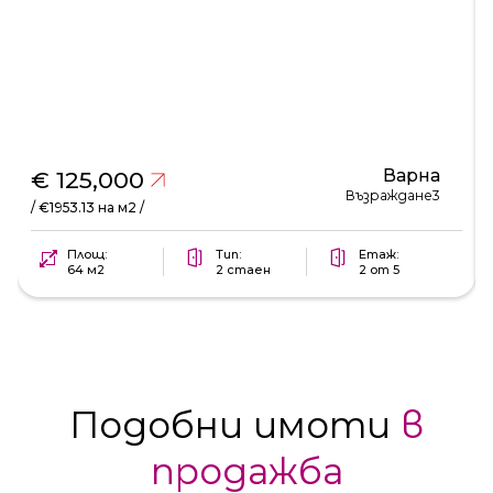
Варна
€ 125,000
Възраждане3
/ €1953.13 на м2 /
Площ:
Тип:
Етаж:
64 м2
2 стаен
2 от 5
Подобни имоти
в
продажба