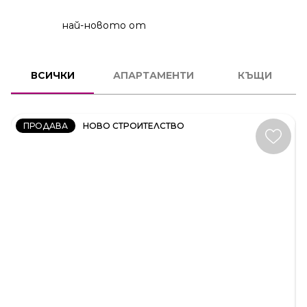
най-новото от
2
СТАЕН
ВСИЧКИ
АПАРТАМЕНТИ
КЪЩИ
КОД:
231606
ПРОДАВА
НОВО СТРОИТЕЛСТВО