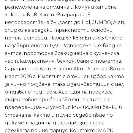
разположена на отлична и комуникативна
локация в кв. Кайсиева градина, в
непосредствена близост до Lidl, JUMBO, Alati,
спирки на градски транспорт и основни
пътни артерии. Площ: 67 кв.м Етаж: 3 Степен
на завършеност: БДС Разпределение: входно
антре, просторна всекидневна с кухненска
част, килер, спалня, балкон, баня с тоалетна.
Сградата е с Акт 15, като Акт 16 се очаква до
март 2026 г. Имотът е отличен избор както
за лично ползване, така и за инвестиция с цел
отдаване под наем. Агенцията предлага
съдействие при банково финансиране с
преференциални условия към всички банки в
страната, както и пълно съдействие по
документацията до финализиране на
сделката при нотариус. Контакт : МАРК