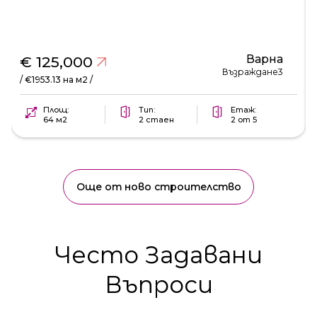
Варна
€ 125,000
Възраждане3
/ €1953.13 на м2 /
Площ:
Тип:
Етаж:
64 м2
2 стаен
2 от 5
Още от ново строителство
Често Задавани
Въпроси