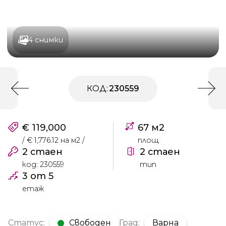
4 снимки
КОД:
230559
€ 119,000
67 м2
/ € 1,776.12 на м2 /
площ
2 стаен
2 стаен
код: 230559
тип
3 от 5
етаж
Статус:
Свободен
Град:
Варна