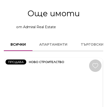
Още имоти
от Admiral Real Estate
2
СТАЕН
ВСИЧКИ
АПАРТАМЕНТИ
ТЪРГОВСКИ 
КОД:
231606
ПРОДАВА
НОВО СТРОИТЕЛСТВО