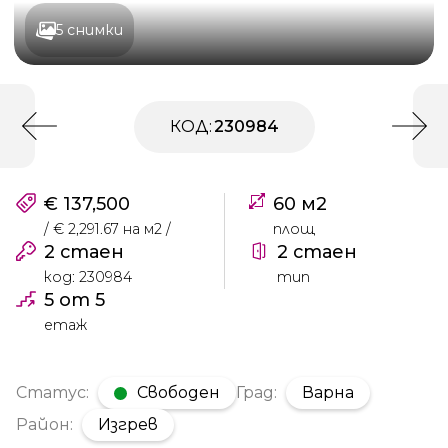
5 снимки
КОД:
230984
€ 137,500
60 м2
/ € 2,291.67 на м2 /
площ
2 стаен
2 стаен
код: 230984
тип
5 от 5
етаж
Статус:
Свободен
Град:
Варна
Район:
Изгрев