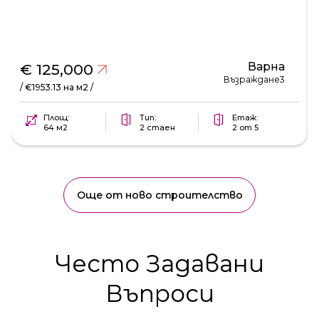
Варна
€ 125,000
Възраждане3
/ €1953.13 на м2 /
Площ:
Тип:
Етаж:
64 м2
2 стаен
2 от 5
Още от ново строителство
Често Задавани
Въпроси