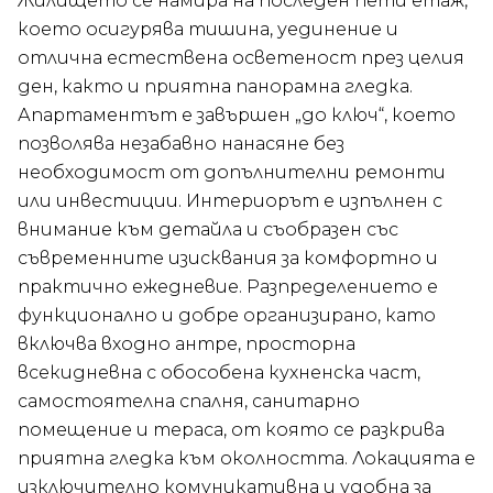
Жилището се намира на последен пети етаж,
което осигурява тишина, уединение и
отлична естествена осветеност през целия
ден, както и приятна панорамна гледка.
Апартаментът е завършен „до ключ“, което
позволява незабавно нанасяне без
необходимост от допълнителни ремонти
или инвестиции. Интериорът е изпълнен с
внимание към детайла и съобразен със
съвременните изисквания за комфортно и
практично ежедневие. Разпределението е
функционално и добре организирано, като
включва входно антре, просторна
всекидневна с обособена кухненска част,
самостоятелна спалня, санитарно
помещение и тераса, от която се разкрива
приятна гледка към околността. Локацията е
изключително комуникативна и удобна за