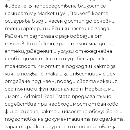
живеене. В непосредствена близост се
намират My Market и ул. „Прилеп“, което
осигурява бърз и лесен достъп до основни
пътни артерии и всички части на града.
Районът разполага с разнообразие от
търговски обекти, хранителни магазини,
аптеки, заведения и услуги от ежедневна
необходимост, както и удобен градски
транспорт. Имотът е подходящ както за
лично ползване, така и за инвестиция с цел
отдаване под наем, поради своята локация,
състояние и функционалност. Недвижими
имоти Admiral Real Estate предлага пълно
съдействие при необходимост от банково
финансиране, както и цялостно обслужване и
подготовка на документацията по сделката,
гарантирайки сигурност и спокойствие за