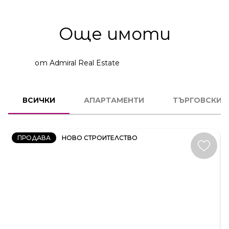
Още имоти
от Admiral Real Estate
2
СТАЕН
ВСИЧКИ
АПАРТАМЕНТИ
ТЪРГОВСКИ 
КОД:
231606
ПРОДАВА
НОВО СТРОИТЕЛСТВО