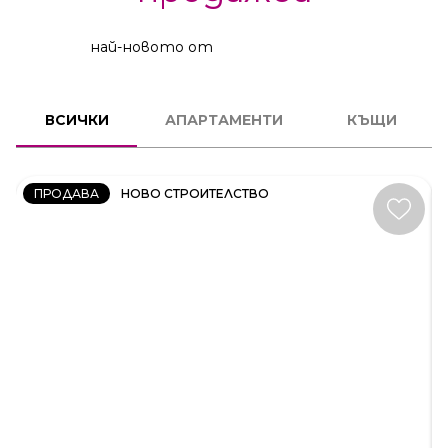
най-новото от
2
СТАЕН
ВСИЧКИ
АПАРТАМЕНТИ
КЪЩИ
КОД:
231606
ПРОДАВА
НОВО СТРОИТЕЛСТВО