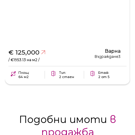
Варна
€ 125,000
Възраждане3
/ €1953.13 на м2 /
Площ:
Тип:
Етаж:
64 м2
2 стаен
2 от 5
Подобни имоти
в
продажба