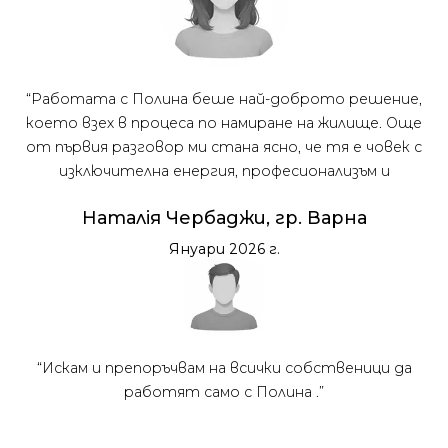
“Работата с Полина беше най-доброто решение,
което взех в процеса по намиране на жилище. Още
от първия разговор ми стана ясно, че тя е човек с
изключителна енергия, професионализъм и
отношение, което рядко се среща. Докато други
Наталія Чербаджи, гр. Варна
брокери се бавеха, объркваха информация или не
отговаряха, Полина беше на 2 стъпки пред всички –
Януари 2026 г.
организираше огледи, договаряше условия, мислеше
за детайли, за които аз дори не бях се сетил.Това,
което най-много ме впечатли, е че тя не работи
просто „да приключи сделката“, а да намери
правилното място за човека. Усеща се, когато
“Искам и препоръчвам на всички собственици да
някой върши работата си с душа.”
работят само с Полина .”