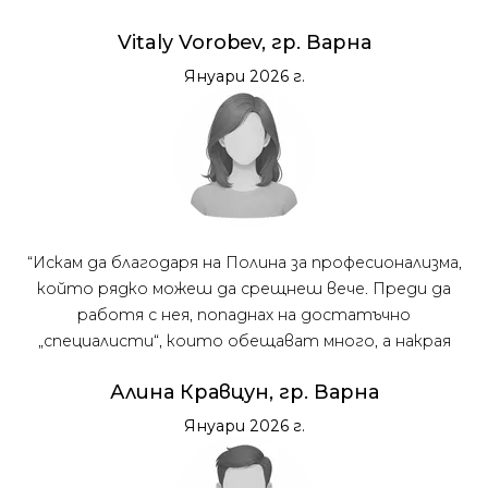
Vitaly Vorobev, гр. Варна
Януари 2026 г.
“Искам да благодаря на Полина за професионализма,
който рядко можеш да срещнеш вече. Преди да
работя с нея, попаднах на достатъчно
„специалисти“, които обещават много, а накрая
дори телефона не вдигат.Полина е абсолютната
Алина Кравцун, гр. Варна
противоположност.”
Януари 2026 г.