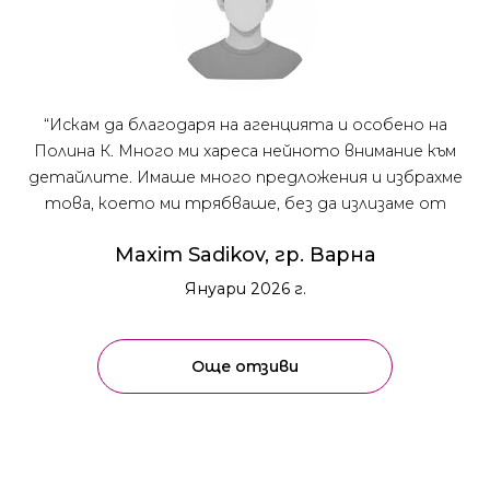
“Искам да благодаря на агенцията и особено на
Полина К. Много ми хареса нейното внимание към
детайлите. Имаше много предложения и избрахме
това, което ми трябваше, без да излизаме от
бюджета. Професионално отношение, постоянно
Maxim Sadikov, гр. Варна
на линия, 5/5”
Януари 2026 г.
Още отзиви