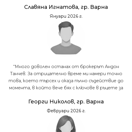
усмихната млада дама! Препоръчвам с две ръце!”
Славяна Игнатова, гр. Варна
Януари 2026 г.
“Много доволен останах от брокерът Андон
Танчев. За отрицателно време ми намери точно
това, което търсех и оказа пълно съдействие до
момента, в който вече бях с ключове в ръцете за
новата ми квартира.”
Георги Николов, гр. Варна
Февруари 2026 г.