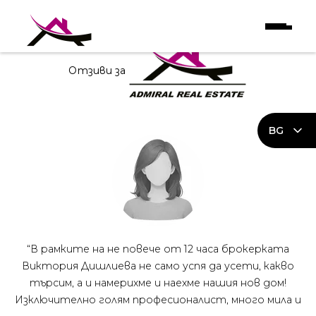
Начало
|
Отзиви
Нашите
клиенти
говорят!
Отзиви за
BG
“В рамките на не повече от 12 часа брокерката
Виктория Дишлиева не само успя да усети, какво
търсим, а и намерихме и наехме нашия нов дом!
Изключително голям професионалист, много мила и