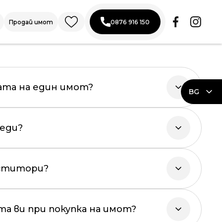
роси
Продай имот
0876 916 150
ата на един имот?
BG
леди?
еститори?
та ви при покупка на имот?