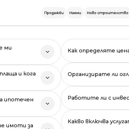
Начало
|
Често Задавани Въпроси
то Задавани Въп
Продажби
Наеми
Ново строителство
е ми
Как определяте цен
плаща и кога
Организирате ли ог
Работите ли с инв
за ипотечен
Какво включва услуга
е имоти за