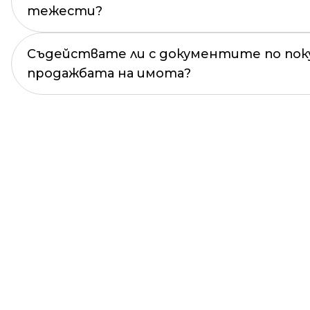
тежести?
Съдействате ли с документите по пок
продажбата на имота?