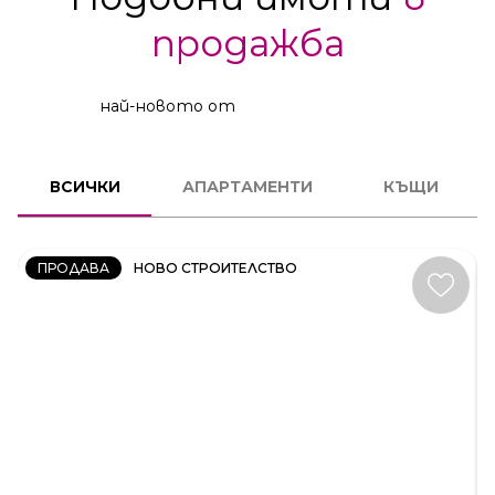
продажба
най-новото от
2
СТАЕН
ВСИЧКИ
АПАРТАМЕНТИ
КЪЩИ
КОД:
231606
ПРОДАВА
НОВО СТРОИТЕЛСТВО