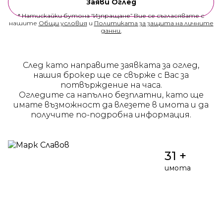
Заяви Оглед
* Натискайки бутона “Изпращане” Вие се съгласявате с
нашите
Общи условия
и
Политиката за защита на личните
данни.
След като направите заявката за оглед,
нашия брокер ще се свърже с Вас за
потвърждение на часа.
Огледите са напълно безплатни, като ще
имате възможност да влезете в имота и да
получите по-подробна информация.
31 +
имота