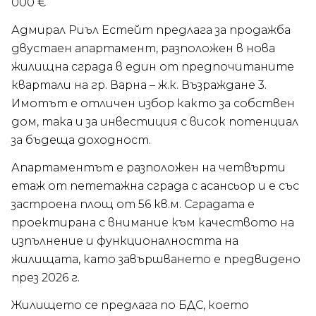
000 €
Адмирал Риъл Естейт предлага за продажба
двустаен апартамент, разположен в нова
жилищна сграда в един от предпочитаните
квартали на гр. Варна – ж.к. Възраждане 3.
Имотът е отличен избор както за собствен
дом, така и за инвестиция с висок потенциал
за бъдеща доходност.
Апартаментът е разположен на четвърти
етаж от пететажна сграда с асансьор и е със
застроена площ от 56 кв.м. Сградата е
проектирана с внимание към качеството на
изпълнение и функционалността на
жилищата, като завършването е предвидено
през 2026 г.
Жилището се предлага по БДС, което