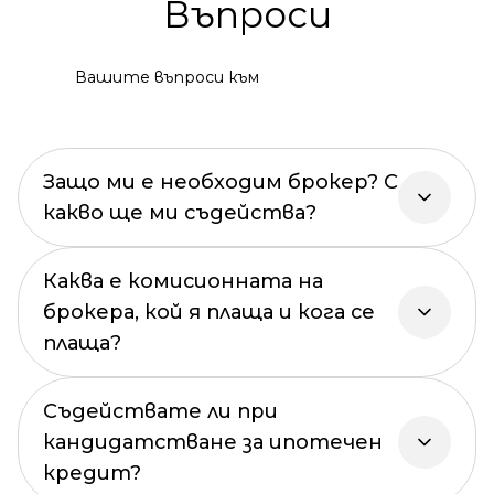
Въпроси
Вашите въпроси към
Защо ми е необходим брокер? С
какво ще ми съдейства?
Каква е комисионната на
брокера, кой я плаща и кога се
плаща?
Съдействате ли при
кандидатстване за ипотечен
кредит?