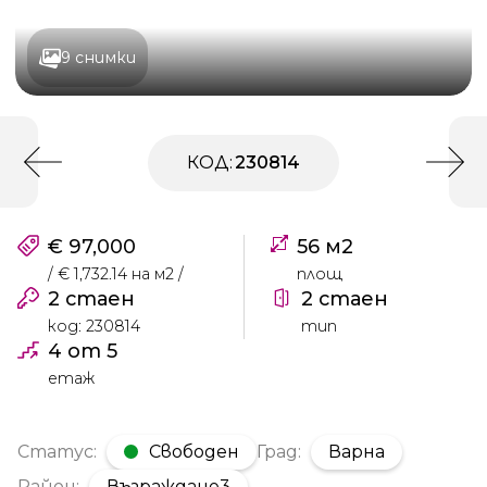
9 снимки
КОД:
230814
€ 97,000
56 м2
/ € 1,732.14 на м2 /
площ
2 стаен
2 стаен
код: 230814
тип
4 от 5
етаж
Статус:
Свободен
Град:
Варна
Район:
Възраждане3