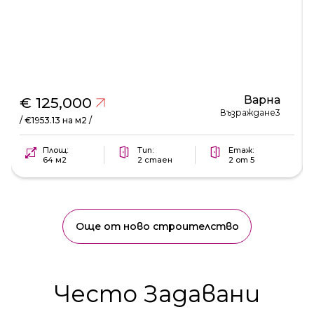
Варна
€ 125,000
Възраждане3
/ €1953.13 на м2 /
Площ:
Тип:
Етаж:
64 м2
2 стаен
2 от 5
Още от ново строителство
Често Задавани