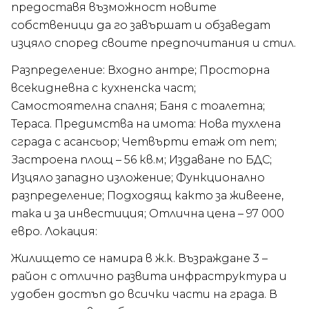
предоставя възможност новите
собственици да го завършат и обзаведат
изцяло според своите предпочитания и стил.
Разпределение: Входно антре; Просторна
всекидневна с кухненска част;
Самостоятелна спалня; Баня с тоалетна;
Тераса. Предимства на имота: Нова тухлена
сграда с асансьор; Четвърти етаж от пет;
Застроена площ – 56 кв.м; Издаване по БДС;
Изцяло западно изложение; Функционално
разпределение; Подходящ както за живеене,
така и за инвестиция; Отлична цена – 97 000
евро. Локация:
Жилището се намира в ж.к. Възраждане 3 –
район с отлично развита инфраструктура и
удобен достъп до всички части на града. В