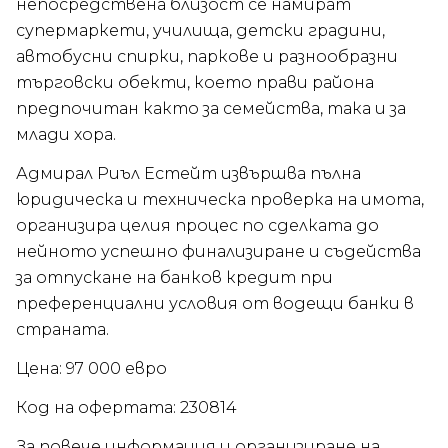
непосредствена близост се намират
супермаркети, училища, детски градини,
автобусни спирки, паркове и разнообразни
търговски обекти, което прави района
предпочитан както за семейства, така и за
млади хора.
Адмирал Риъл Естейт извършва пълна
юридическа и техническа проверка на имота,
организира целия процес по сделката до
нейното успешно финализиране и съдейства
за отпускане на банков кредит при
преференциални условия от водещи банки в
страната.
Цена: 97 000 евро
Код на офертата: 230814
За повече информация и организиране на