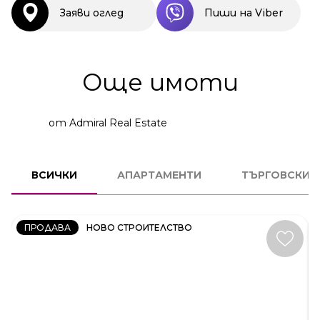
Заяви оглед
Пиши на Viber
Още имоти
от Admiral Real Estate
2
СТАЕН
ВСИЧКИ
АПАРТАМЕНТИ
ТЪРГОВСКИ 
КОД:
231606
ПРОДАВА
НОВО СТРОИТЕЛСТВО