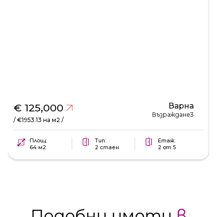
Варна
€ 125,000
Възраждане3
/ €1953.13 на м2 /
Площ:
Тип:
Етаж:
64 м2
2 стаен
2 от 5
Подобни имоти
в