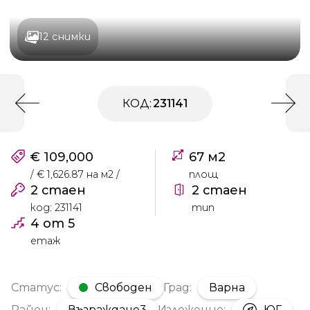
12 снимки
КОД:
231141
€ 109,000
67 м2
/ € 1,626.87 на м2 /
площ
2 стаен
2 стаен
код: 231141
тип
4 от 5
етаж
Статус:
Свободен
Град:
Варна
Район:
Възраждане3
Изложение:
ЮГ