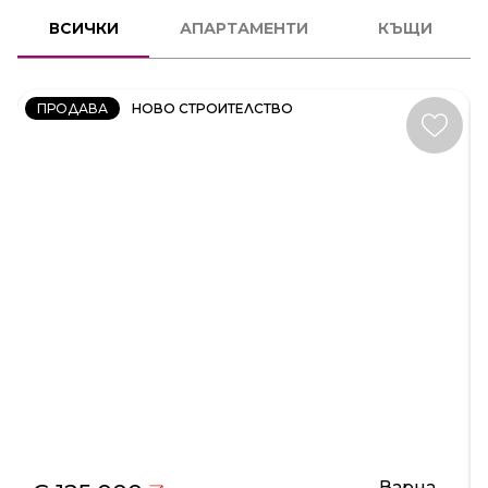
2
СТАЕН
ВСИЧКИ
АПАРТАМЕНТИ
КЪЩИ
КОД:
231606
ПРОДАВА
НОВО СТРОИТЕЛСТВО
Варна