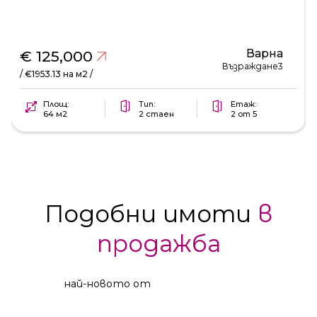
Варна
€ 125,000
Възраждане3
/ €1953.13 на м2 /
Площ:
Тип:
Етаж:
64 м2
2 стаен
2 от 5
Подобни имоти
в
продажба
най-новото от