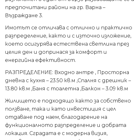
предпочитани райони на гр. Варна –
Възраждане 3.
Имотът се отличава с отлично и практично
разпределение, както и с източно изложение,
което осигурява естествена светлина през
целия ден и допринася за комфорт и
енергийна ефективност.
РАЗПРЕДЕЛЕНИЕ: Входно антре , Просторна
дневна с кухня – 23.50 кв.м ,Спалня с дрешник –
13.80 кв.м ,Баня с тоалетна ,Балкон – 3.09 кв.м
Жилището е подходящо както за собствено
ползване, така и като инвестиция с цел
отдаване под наем, благодарение на
функционалното разпределение и добрата
локация. Сградата е с модерна визия,