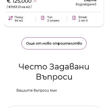
€ 125,000
Възраждане3
/ €1953.13 на м2 /
Площ:
Тип:
Етаж:
64 м2
2 стаен
2 от 5
Още от ново строителство
Често Задавани
Въпроси
Вашите въпроси към