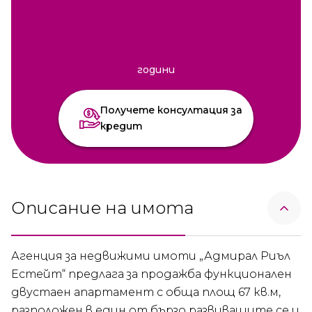
години
Получете консултация за
кредит
Описание на имота
Агенция за недвижими имоти „Адмирал Риъл
Естейт“ предлага за продажба функционален
двустаен апартамент с обща площ 67 кв.м,
разположен в един от бързо развиващите се и