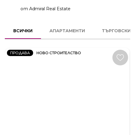
от Admiral Real Estate
2
СТАЕН
ВСИЧКИ
АПАРТАМЕНТИ
ТЪРГОВСКИ 
КОД:
231606
ПРОДАВА
НОВО СТРОИТЕЛСТВО