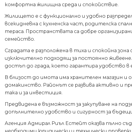
комфортна жилищна среда и спокойствие.
Жилището е с функционално и удобно разпреде
всекидневна с кухненска част, родителска спал
тераса. Пространствата са добре организиран
семейство.
Сградата е разположена в тиха и спокойна зона 
изключително подходящ за постоянно живеене. 
достъп до града, което гарантира удобство в
В близост до имота има хранителен магазин и 
домакинство. Районът се развива активно и пр
така и за инвестиция.
Предвидена е възможност за закупуване на под
допълнително удобство и сигурност за бъдещ
Агенция Адмирал Риъл Естейт оказва пълно съд
необходими юридически и технически проверки 