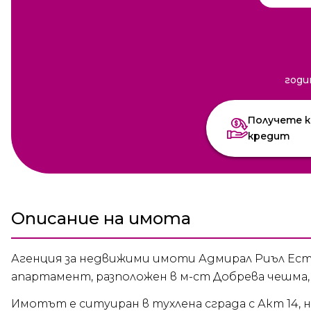
годи
Получете к
кредит
Описание на имота
Агенция за недвижими имоти Адмирал Риъл Ест
апартамент, разположен в м-ст Добрева чешма, г
Имотът е ситуиран в тухлена сграда с Акт 14,