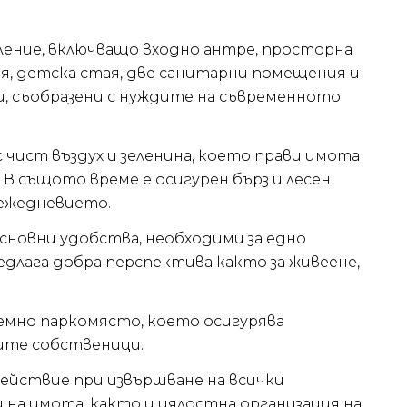
ление, включващо входно антре, просторна
ня, детска стая, две санитарни помещения и
и, съобразени с нуждите на съвременното
с чист въздух и зеленина, което прави имота
В същото време е осигурен бърз и лесен
 ежедневието.
основни удобства, необходими за едно
едлага добра перспектива както за живеене,
земно паркомясто, което осигурява
ите собственици.
ействие при извършване на всички
на имота, както и цялостна организация на