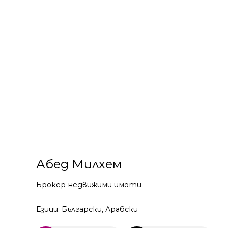
Абед Милхем
Брокер недвижими имоти
Езици: Български, Арабски