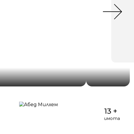
13 +
имота