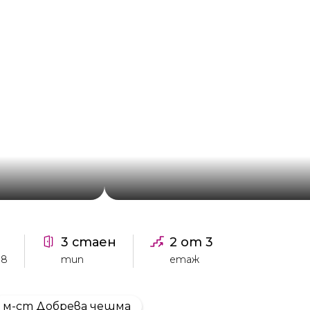
н
3 стаен
2 от 3
88
тип
етаж
м-ст Добрева чешма