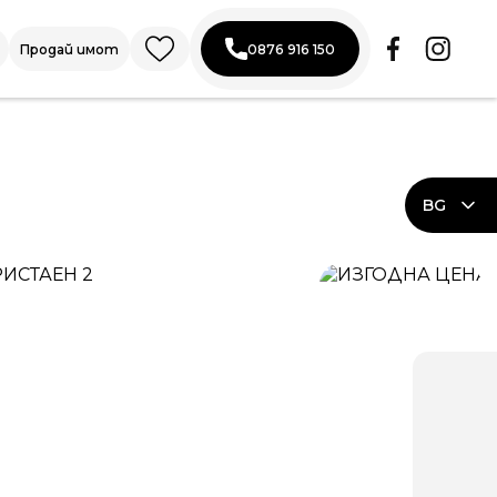
Продай имот
0876 916 150
BG