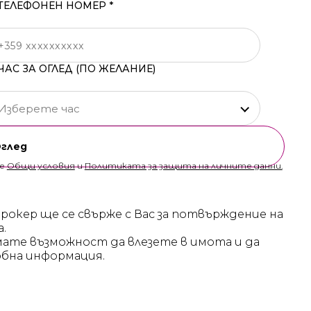
ТЕЛЕФОНЕН НОМЕР *
ЧАС ЗА ОГЛЕД (ПО ЖЕЛАНИЕ)
Изберете час
Оглед
те
Общи условия
и
Политиката за защита на личните данни.
брокер ще се свърже с Вас за потвърждение на
а.
мате възможност да влезете в имота и да
бна информация.