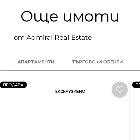
Още имоти
от Admiral Real Estate
3
4
СТАЕН
С
АПАРТАМЕНТИ
ТЪРГОВСКИ ОБЕКТИ
КОД:
К
231581
23
ПРОДАВА
П
ЕКСКЛУЗИВНО