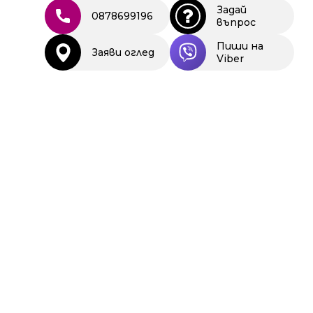
Задай
0878699196
въпрос
Пиши на
Заяви оглед
Viber