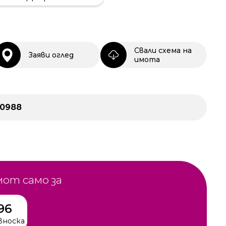
Свали схема на
Заяви оглед
имота
30988
мот само за
96
вноска