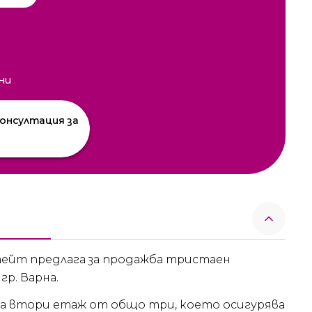
ни
онсултация за
ейт предлага за продажба тристаен
р. Варна.
 на втори етаж от общо три, което осигурява