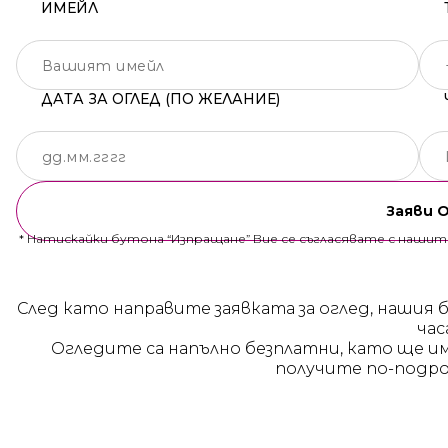
ИМЕЙЛ
ДАТА ЗА ОГЛЕД (ПО ЖЕЛАНИЕ)
Заяви 
* Натискайки бутона “Изпращане” Вие се съгласявате с наши
След като направите заявката за оглед, нашия 
час
Огледите са напълно безплатни, като ще и
получите по-подро