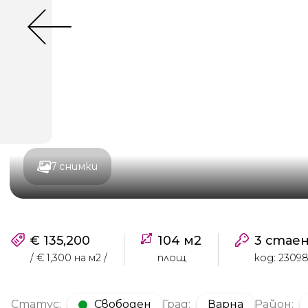
7 снимки
€ 135,200
104 м2
3 стае
/ € 1,300 на м2 /
площ
код: 2309
Статус:
Свободен
Град:
Варна
Район: