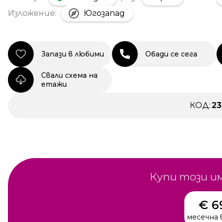
Изложение:
Югозапад
Запази в любими
Обади се сега
Свали схема на
етажи
КОД:
2
Купи този и
€ 6
месечна 