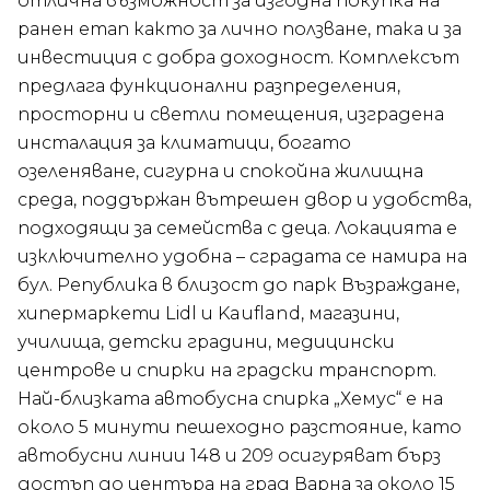
отлична възможност за изгодна покупка на
ранен етап както за лично ползване, така и за
инвестиция с добра доходност. Комплексът
предлага функционални разпределения,
просторни и светли помещения, изградена
инсталация за климатици, богато
озеленяване, сигурна и спокойна жилищна
среда, поддържан вътрешен двор и удобства,
подходящи за семейства с деца. Локацията е
изключително удобна – сградата се намира на
бул. Република в близост до парк Възраждане,
хипермаркети Lidl и Kaufland, магазини,
училища, детски градини, медицински
центрове и спирки на градски транспорт.
Най-близката автобусна спирка „Хемус“ е на
около 5 минути пешеходно разстояние, като
автобусни линии 148 и 209 осигуряват бърз
достъп до центъра на град Варна за около 15