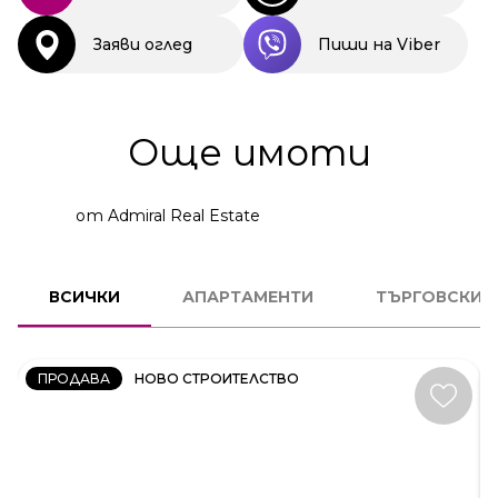
Заяви оглед
Пиши на Viber
Още имоти
от Admiral Real Estate
2
СТАЕН
ВСИЧКИ
АПАРТАМЕНТИ
ТЪРГОВСКИ 
КОД:
231606
ПРОДАВА
НОВО СТРОИТЕЛСТВО