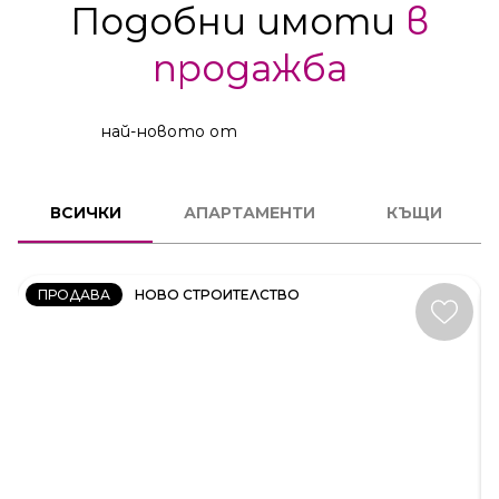
Подобни имоти
в
продажба
най-новото от
2
СТАЕН
ВСИЧКИ
АПАРТАМЕНТИ
КЪЩИ
КОД:
231606
ПРОДАВА
НОВО СТРОИТЕЛСТВО