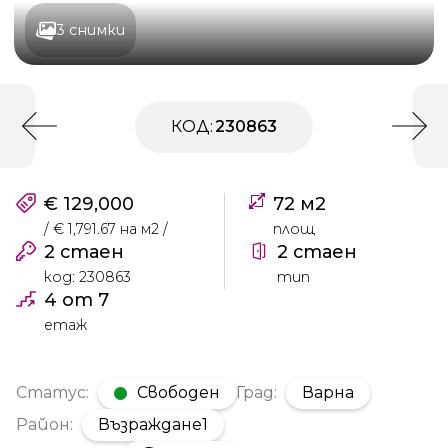
3 снимки
КОД:
230863
€ 129,000
72 м2
/ € 1,791.67 на м2 /
площ
2 стаен
2 стаен
код: 230863
тип
4 от 7
етаж
Статус:
Свободен
Град:
Варна
Район:
Възраждане1