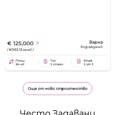
Варна
€ 125,000
Възраждане3
/ €1953.13 на м2 /
Площ:
Тип:
Етаж:
64 м2
2 стаен
2 от 5
Още от ново строителство
Често Задавани