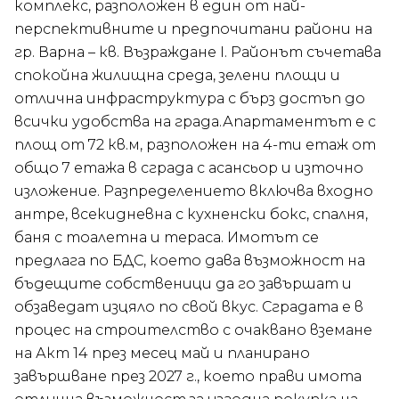
комплекс, разположен в един от най-
перспективните и предпочитани райони на
гр. Варна – кв. Възраждане I. Районът съчетава
спокойна жилищна среда, зелени площи и
отлична инфраструктура с бърз достъп до
всички удобства на града.Апартаментът е с
площ от 72 кв.м, разположен на 4-ти етаж от
общо 7 етажа в сграда с асансьор и източно
изложение. Разпределението включва входно
антре, всекидневна с кухненски бокс, спалня,
баня с тоалетна и тераса. Имотът се
предлага по БДС, което дава възможност на
бъдещите собственици да го завършат и
обзаведат изцяло по свой вкус. Сградата е в
процес на строителство с очаквано вземане
на Акт 14 през месец май и планирано
завършване през 2027 г., което прави имота