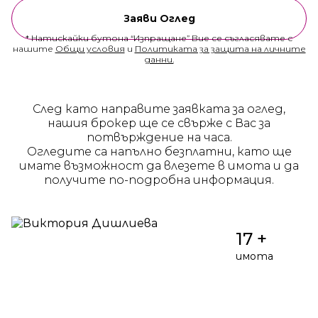
Заяви Оглед
* Натискайки бутона “Изпращане” Вие се съгласявате с
нашите
Общи условия
и
Политиката за защита на личните
данни.
След като направите заявката за оглед,
нашия брокер ще се свърже с Вас за
потвърждение на часа.
Огледите са напълно безплатни, като ще
имате възможност да влезете в имота и да
получите по-подробна информация.
17 +
имота