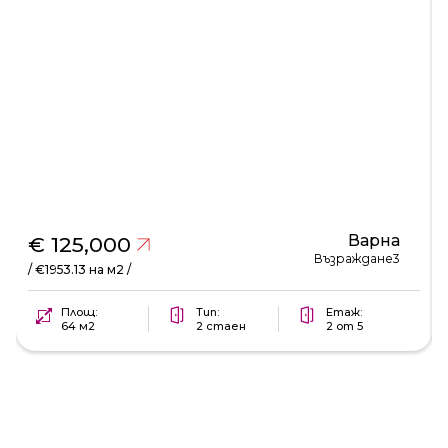
Варна
€ 125,000
Възраждане3
/ €1953.13 на м2 /
Площ:
Тип:
Етаж:
64 м2
2 стаен
2 от 5