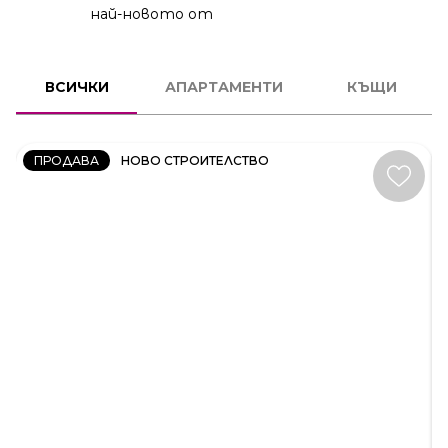
най-новото от
2
СТАЕН
ВСИЧКИ
АПАРТАМЕНТИ
КЪЩИ
КОД:
231606
ПРОДАВА
НОВО СТРОИТЕЛСТВО