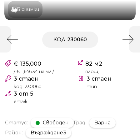
3 снимки
КОД:
230060
€ 135,000
82 м2
/ € 1,646.34 на м2 /
площ
3 стаен
3 стаен
код: 230060
тип
3 от 5
етаж
Статус:
Свободен
Град:
Варна
Район:
Възраждане3