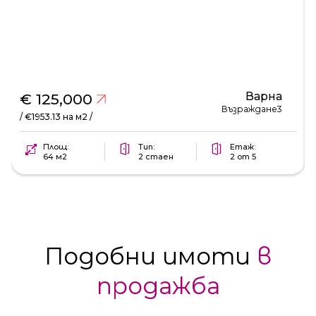
Варна
€ 125,000
Възраждане3
/ €1953.13 на м2 /
Площ:
Тип:
Етаж:
64 м2
2 стаен
2 от 5
Подобни имоти
в
продажба