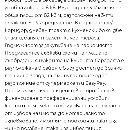
новострояща се сграда с асфалтов достъп и
удобна локация в кв. Възраждане 3. Имотът е с
обща площ от 82 кв.м, разположен на 3-ти
етаж от 5. Разпределение : входно антре/
коридор, дневен тракт с кухненски бокс, две
спални, баня с тоалет, килер, тераса.
Възможност за закупуване на паркомясто.
Предлагат се гъвкави схеми на плащане,
съобразени с нуждите на клиента. Сградата е
разположена в район с бърз достъп до всички
точки на града, на 2 минути пешеходно
разстояние от супермаркет и EasyPay.
Предлагаме пълно съдействие при банково
финансиране с преференциални условия,
както и комплексно обслужване на сделката –
от избора на имота до нотариалното
изповядване. Имотът е подходящ както за
лично ползване, така и за инвестиция.