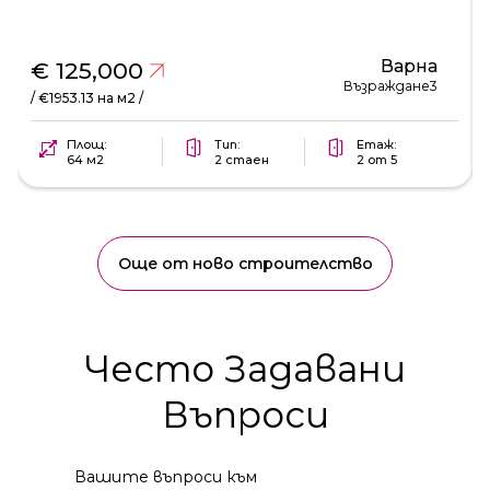
Варна
€ 125,000
Възраждане3
/ €1953.13 на м2 /
Площ:
Тип:
Етаж:
64 м2
2 стаен
2 от 5
Още от ново строителство
Често Задавани
Въпроси
Вашите въпроси към