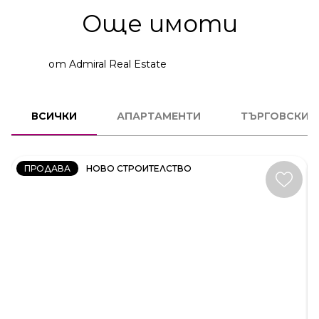
Още имоти
от Admiral Real Estate
2
СТАЕН
ВСИЧКИ
АПАРТАМЕНТИ
ТЪРГОВСКИ 
КОД:
231606
ПРОДАВА
НОВО СТРОИТЕЛСТВО