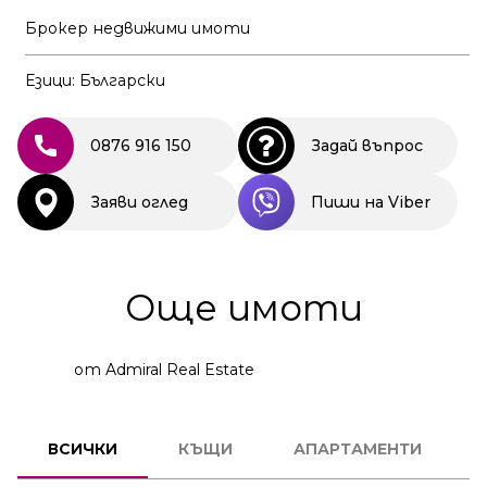
Брокер недвижими имоти
Езици: Български
0876 916 150
Задай въпрос
Заяви оглед
Пиши на Viber
Още имоти
от Admiral Real Estate
КЪЩА
ВСИЧКИ
КЪЩИ
АПАРТАМЕНТИ
КОД:
35414