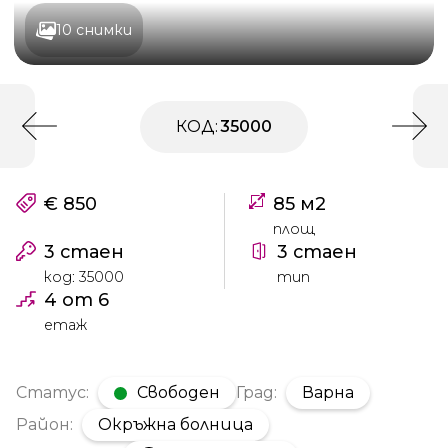
10 снимки
КОД:
35000
€ 850
85 м2
площ
3 стаен
3 стаен
код: 35000
тип
4 от 6
етаж
Статус:
Свободен
Град:
Варна
Район:
Окръжна болница