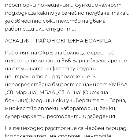
просторни помещения и функционалност,
подходяща както за семейно ползване, така и
за съвместно съжителство на двама
работещи или студенти.
ЛОКАЦИЯ – РАЙОН ОКРЪЖНА БОЛНИЦА:
Районът на Окръжна болница е сред най-
търсените локации във Варна благодарение
на отличната инфраструктура и
централното си разположение. В
непосредствена близост се намират УМБАЛ
„Св. Марина“, МБАЛ „Св. Анна“ (Окръжна
болница), Медицински университет – Варна,
множество аптеки, лаборатории, банки,
супермаркети, ресторанти и заведения.
На пешеходно разстояние са Червен площад,
Морската градина, спортни центрове и