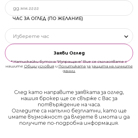
ЧАС ЗА ОГЛЕД (ПО ЖЕЛАНИЕ)
Изберете час
Заяви Оглед
* Натискайки бутона “Изпращане” Вие се съгласявате с
нашите
Общи условия
и
Политиката за защита на личните
данни.
След като направите заявката за оглед,
нашия брокер ще се свърже с Вас за
потвърждение на часа.
Огледите са напълно безплатни, като ще
имате възможност да влезете в имота и да
получите по-подробна информация.