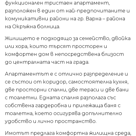
функционален тристаен апартамент,
разположен в един от най-предпочитаните и
комуникативни райони на гр. Варна – района
на Окръжна болница.
Жилището е подходящо за семейство, двойка
или хора, които търсят просторен и
комфортен дом в непосредствена близост
до централната част на града.
Апартаментът е с отлично разпределение и
се състои от коридор, самостоятелна кухня,
две просторни спални, две тераси и две бани
с тоалетни. Едната спалня разполага със
собствена гардеробна и прилежаща баня с
тоалетна, което осигурява допълнително
удобство и лично пространство.
Имотът предлага комфортна жилищна среда,