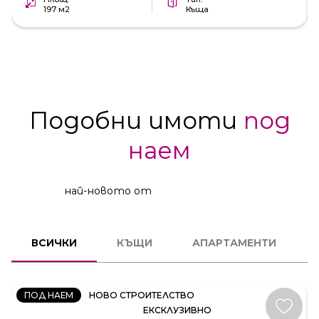
197 м2
Къща
Подобни имоти
под
наем
най-новото от
КЪЩА
ВСИЧКИ
КЪЩИ
АПАРТАМЕНТИ
КОД:
35414
ПОД НАЕМ
НОВО СТРОИТЕЛСТВО
ЕКСКЛУЗИВНО