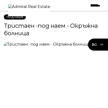
Начало
|
Имоти под наем
|
Тристаен -под наем - Окръжна болница
ПОД НАЕМ
Тристаен -под наем - Окръжна
болница
BG