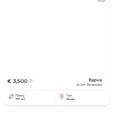
Варна
€ 3,500
м-ст Зеленика
Площ:
Тип:
197 м2
Къща