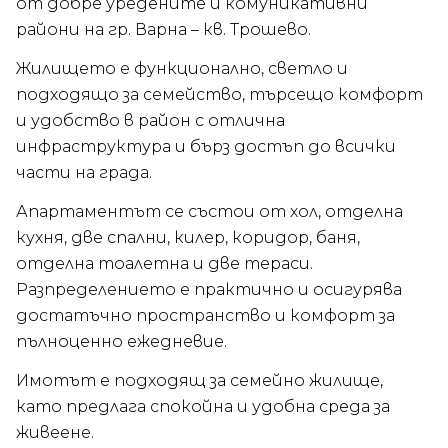
от добре уредените и комуникативни
райони на гр. Варна – кв. Трошево.
Жилището е функционално, светло и
подходящо за семейство, търсещо комфорт
и удобство в район с отлична
инфраструктура и бърз достъп до всички
части на града.
Апартаментът се състои от хол, отделна
кухня, две спални, килер, коридор, баня,
отделна тоалетна и две тераси.
Разпределението е практично и осигурява
достатъчно пространство и комфорт за
пълноценно ежедневие.
Имотът е подходящ за семейно жилище,
като предлага спокойна и удобна среда за
живеене.