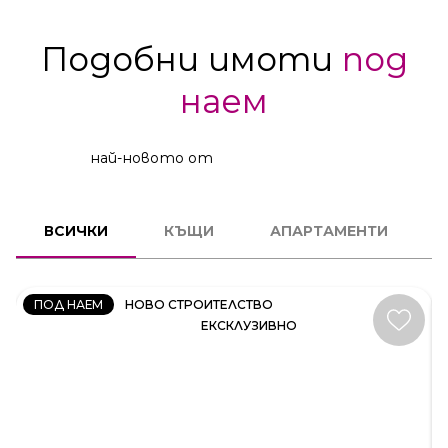
Подобни имоти
под
наем
най-новото от
КЪЩА
ВСИЧКИ
КЪЩИ
АПАРТАМЕНТИ
КОД:
35414
ПОД НАЕМ
НОВО СТРОИТЕЛСТВО
ЕКСКЛУЗИВНО