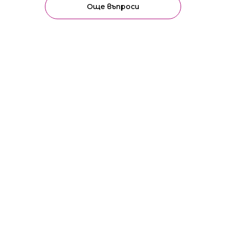
Още въпроси