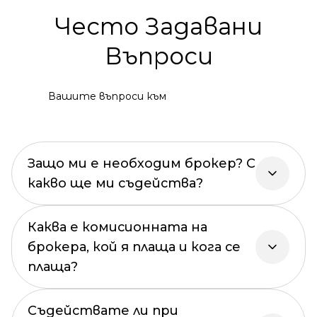
Често Задавани
Въпроси
Вашите въпроси към
Защо ми е необходим брокер? С
какво ще ми съдейства?
Каква е комисионната на
брокера, кой я плаща и кога се
плаща?
Съдействате ли при