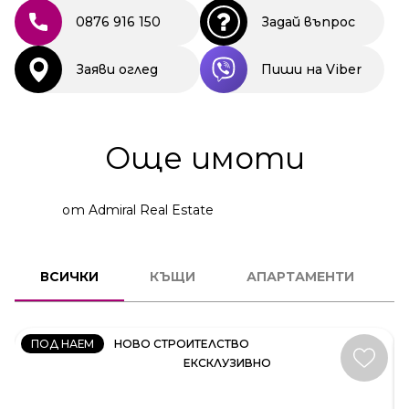
0876 916 150
Задай въпрос
Заяви оглед
Пиши на Viber
Още имоти
от Admiral Real Estate
КЪЩА
ВСИЧКИ
КЪЩИ
АПАРТАМЕНТИ
КОД:
35414
ПОД НАЕМ
НОВО СТРОИТЕЛСТВО
ЕКСКЛУЗИВНО