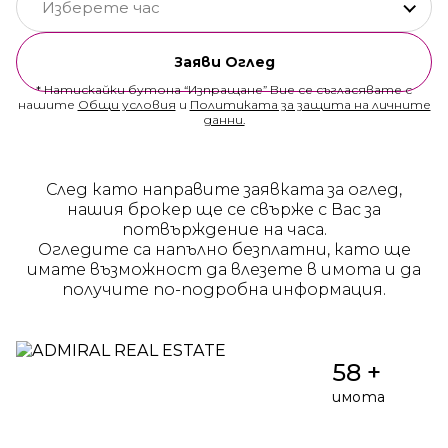
Изберете час
Заяви Оглед
* Натискайки бутона “Изпращане” Вие се съгласявате с
нашите
Общи условия
и
Политиката за защита на личните
данни.
След като направите заявката за оглед,
нашия брокер ще се свърже с Вас за
потвърждение на часа.
Огледите са напълно безплатни, като ще
имате възможност да влезете в имота и да
получите по-подробна информация.
58 +
имота