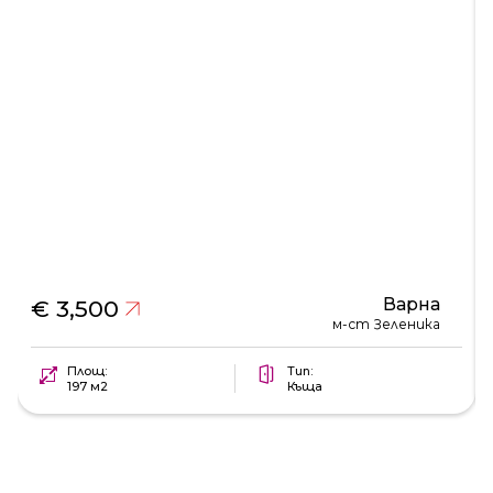
Варна
€ 3,500
м-ст Зеленика
Площ:
Тип:
197 м2
Къща