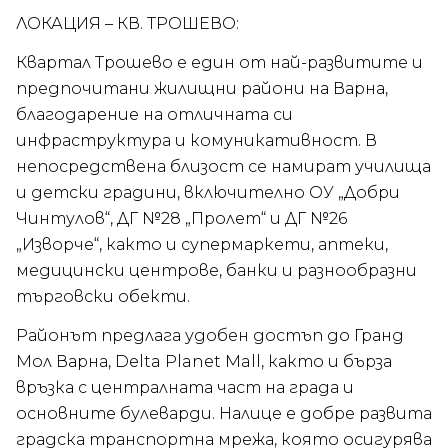
ЛОКАЦИЯ – КВ. ТРОШЕВО:
Квартал Трошево е един от най-развитите и
предпочитани жилищни райони на Варна,
благодарение на отличната си
инфраструктура и комуникативност. В
непосредствена близост се намират училища
и детски градини, включително ОУ „Добри
Чинтулов“, ДГ №28 „Пролет“ и ДГ №26
„Изворче“, както и супермаркети, аптеки,
медицински центрове, банки и разнообразни
търговски обекти.
Районът предлага удобен достъп до Гранд
Мол Варна, Delta Planet Mall, както и бърза
връзка с централната част на града и
основните булеварди. Налице е добре развита
градска транспортна мрежа, която осигурява