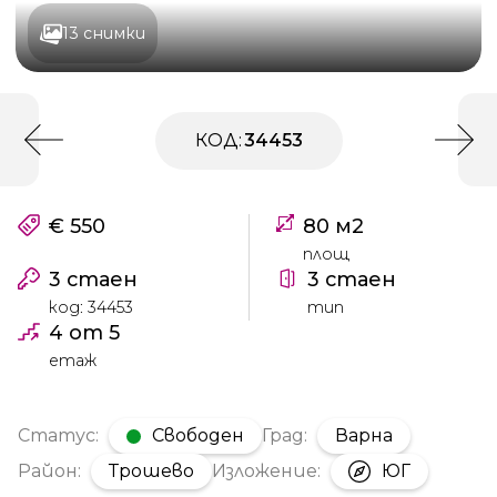
13 снимки
КОД:
34453
€ 550
80 м2
площ
3 стаен
3 стаен
код: 34453
тип
4 от 5
етаж
Статус:
Свободен
Град:
Варна
Район:
Трошево
Изложение:
ЮГ