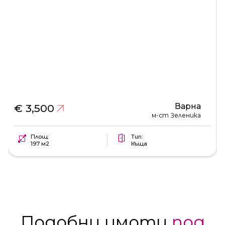
Варна
€ 3,500
м-ст Зеленика
Площ:
Тип:
197 м2
Къща
Подобни имоти
под