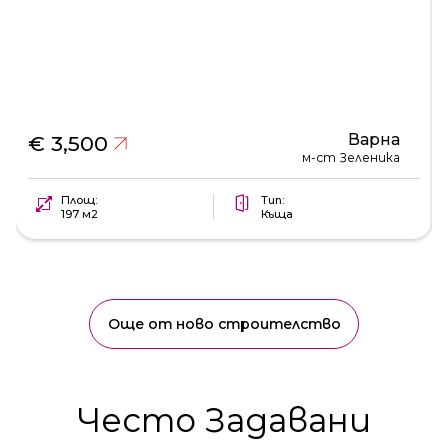
Варна
€ 3,500
м-ст Зеленика
Площ:
Тип:
197 м2
Къща
Още от ново строителство
Често Задавани