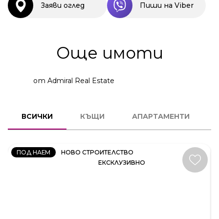
Заяви оглед
Пиши на Viber
Още имоти
от Admiral Real Estate
КЪЩА
ВСИЧКИ
КЪЩИ
АПАРТАМЕНТИ
КОД:
35414
ПОД НАЕМ
НОВО СТРОИТЕЛСТВО
ЕКСКЛУЗИВНО