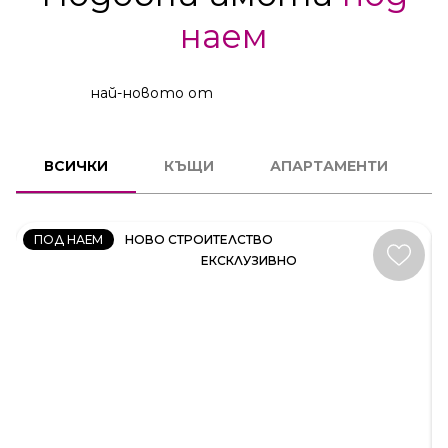
наем
най-новото от
КЪЩА
ВСИЧКИ
КЪЩИ
АПАРТАМЕНТИ
КОД:
35414
ПОД НАЕМ
НОВО СТРОИТЕЛСТВО
ЕКСКЛУЗИВНО