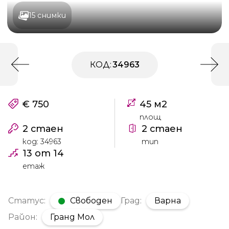
15 снимки
КОД:
34963
€ 750
45 м2
площ
2 стаен
2 стаен
код: 34963
тип
13 от 14
етаж
Статус:
Свободен
Град:
Варна
Район:
Гранд Мол