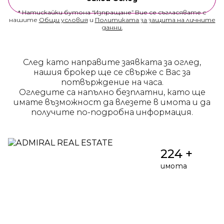
* Натискайки бутона “Изпращане” Вие се съгласявате с
нашите
Общи условия
и
Политиката за защита на личните
данни.
След като направите заявката за оглед,
нашия брокер ще се свърже с Вас за
потвърждение на часа.
Огледите са напълно безплатни, като ще
имате възможност да влезете в имота и да
получите по-подробна информация.
224 +
имота