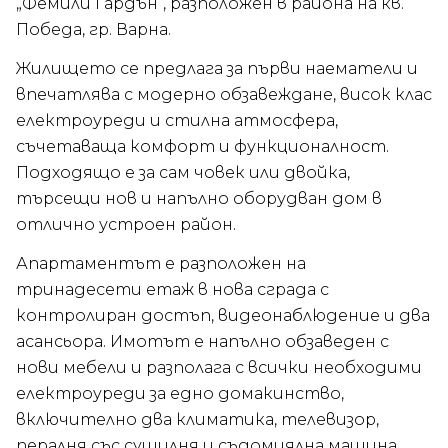
„Фемили Гардън“, разположен в района на кв.
Победа, гр. Варна.
Жилището се предлага за първи наематели и
впечатлява с модерно обзавеждане, висок клас
електроуреди и стилна атмосфера,
съчетаваща комфорт и функционалност.
Подходящо е за сам човек или двойка,
търсещи нов и напълно оборудван дом в
отлично устроен район.
Апартаментът е разположен на
тринадесети етаж в нова сграда с
контролиран достъп, видеонаблюдение и два
асансьора. Имотът е напълно обзаведен с
нови мебели и разполага с всички необходими
електроуреди за едно домакинство,
включително два климатика, телевизор,
пералня със сушилня и съдомиялна машина.