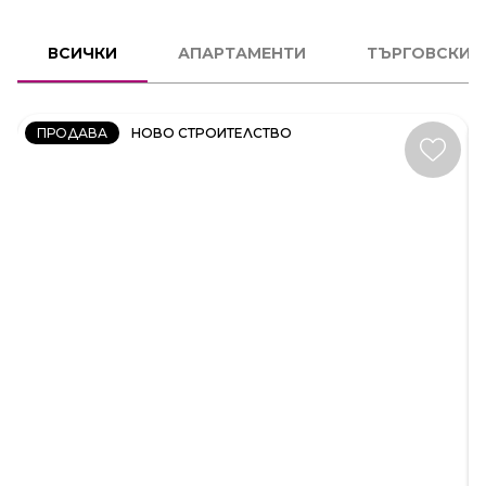
2
СТАЕН
ВСИЧКИ
АПАРТАМЕНТИ
ТЪРГОВСКИ 
КОД:
231606
ПРОДАВА
НОВО СТРОИТЕЛСТВО