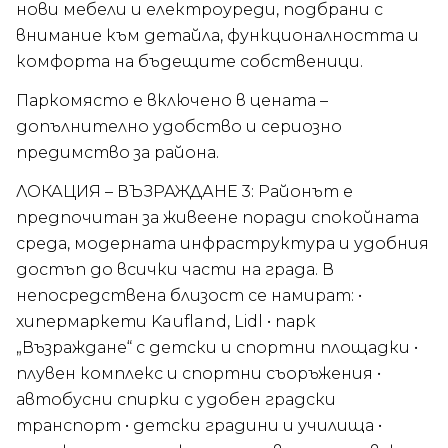
нови мебели и електроуреди, подбрани с
внимание към детайла, функционалността и
комфорта на бъдещите собственици.
Паркомясто е включено в цената –
допълнително удобство и сериозно
предимство за района.
ЛОКАЦИЯ – ВЪЗРАЖДАНЕ 3: Районът е
предпочитан за живеене поради спокойната
среда, модерната инфраструктура и удобния
достъп до всички части на града. В
непосредствена близост се намират: •
хипермаркети Kaufland, Lidl • парк
„Възраждане“ с детски и спортни площадки •
плувен комплекс и спортни съоръжения •
автобусни спирки с удобен градски
транспорт • детски градини и училища •