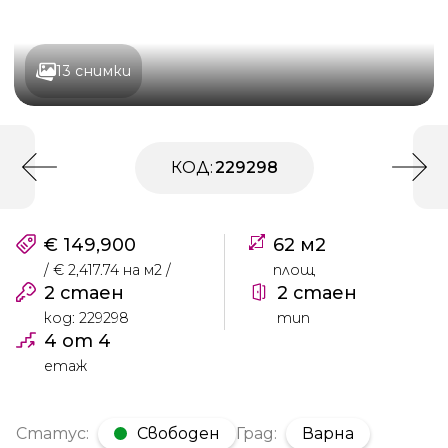
13 снимки
КОД:
229298
€ 149,900
62 м2
/ € 2,417.74 на м2 /
площ
2 стаен
2 стаен
код: 229298
тип
4 от 4
етаж
Статус:
Свободен
Град:
Варна