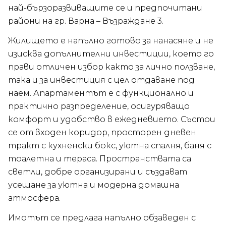
най-бързоразвиващите се и предпочитани
райони на гр. Варна – Възраждане 3.
Жилището е напълно готово за нанасяне и не
изисква допълнителни инвестиции, което го
прави отличен избор както за лично ползване,
така и за инвестиция с цел отдаване под
наем. Апартаментът е с функционално и
практично разпределение, осигуряващо
комфорт и удобство в ежедневието. Състои
се от входен коридор, просторен дневен
тракт с кухненски бокс, уютна спалня, баня с
тоалетна и тераса. Пространствата са
светли, добре организирани и създават
усещане за уютна и модерна домашна
атмосфера.
Имотът се предлага напълно обзаведен с