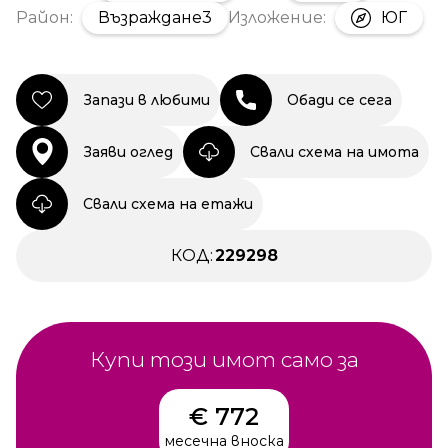
Район:
Възраждане3
Изложение:
ЮГ
Запази в любими
Обади се сега
Заяви оглед
Свали схема на имота
Свали схема на етажи
КОД:
229298
Купи този имот само за
€ 772
месечна вноска