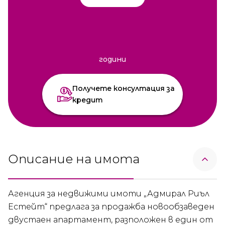
години
Получете консултация за
кредит
Описание на имота
Агенция за недвижими имоти „Адмирал Риъл
Естейт“ предлага за продажба новообзаведен
двустаен апартамент, разположен в един от