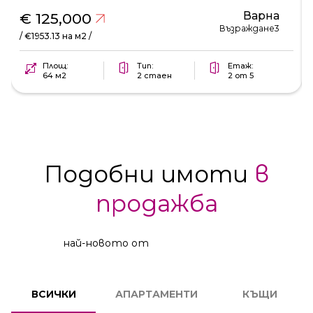
Варна
€ 125,000
Възраждане3
/ €1953.13 на м2 /
Площ:
Тип:
Етаж:
64 м2
2 стаен
2 от 5
Подобни имоти
в
продажба
най-новото от
2
СТАЕН
ВСИЧКИ
АПАРТАМЕНТИ
КЪЩИ
КОД:
231606