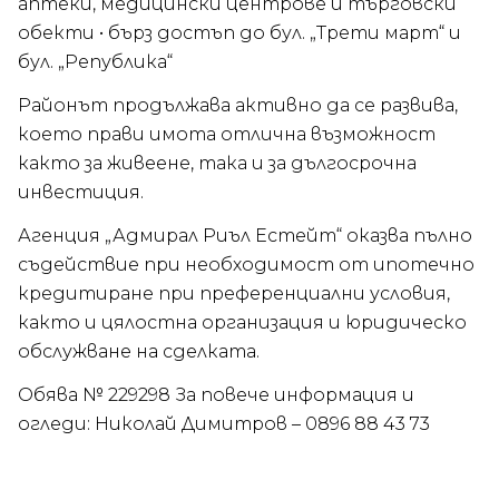
аптеки, медицински центрове и търговски
обекти • бърз достъп до бул. „Трети март“ и
бул. „Република“
Районът продължава активно да се развива,
което прави имота отлична възможност
както за живеене, така и за дългосрочна
инвестиция.
Агенция „Адмирал Риъл Естейт“ оказва пълно
съдействие при необходимост от ипотечно
кредитиране при преференциални условия,
както и цялостна организация и юридическо
обслужване на сделката.
Обява № 229298 За повече информация и
огледи: Николай Димитров – 0896 88 43 73