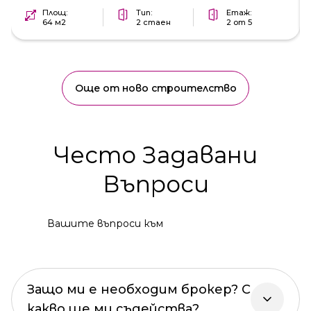
Площ:
Тип:
Етаж:
64 м2
2 стаен
2 от 5
Още от ново строителство
Често Задавани
Въпроси
Вашите въпроси към
Защо ми е необходим брокер? С
какво ще ми съдейства?