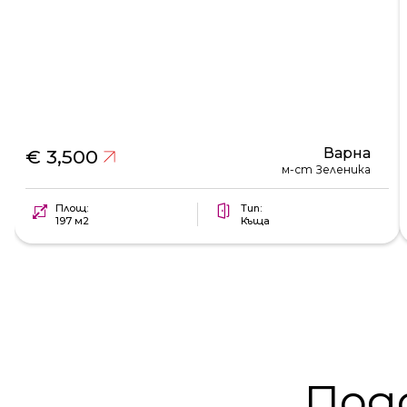
Варна
€ 3,500
м-ст Зеленика
Площ:
Тип:
197 м2
Къща
Под