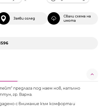
Свали схема на
Заяви оглед
имота
1596
ейт“ предлага под наем нов, напълно
тун, гр. Варна.
здадено с внимание към комфорта и