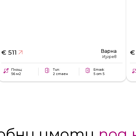
Варна
€ 511
€
Изгрев
Площ:
Тип:
Етаж:
56 м2
2 стаен
5 от 5
обни имоти
под 