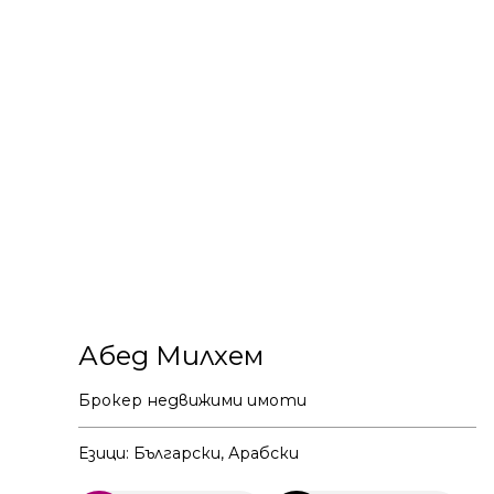
Абед Милхем
Брокер недвижими имоти
Езици: Български, Арабски