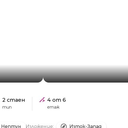
2 стаен
4 от 6
тип
етаж
Нептун
Изложение:
Изток-Запад