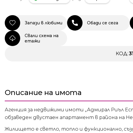
Запази в любими
Обади се сега
Свали схема на
етажи
КОД:
3
Описание на имота
Агенция за недвижими имоти „Адмирал Риъл Ест
обзаведен двустаен апартамент в района на Неп
Жилището е светло, топло и функционално, съ