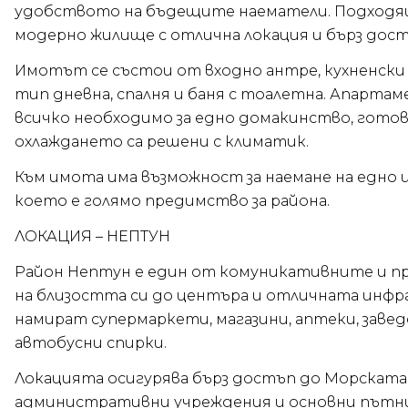
удобството на бъдещите наематели. Подходящо
модерно жилище с отлична локация и бърз дост
Имотът се състои от входно антре, кухненски б
тип дневна, спалня и баня с тоалетна. Апартам
всичко необходимо за едно домакинство, готов
охлаждането са решени с климатик.
Към имота има възможност за наемане на едно 
което е голямо предимство за района.
ЛОКАЦИЯ – НЕПТУН
Район Нептун е един от комуникативните и пр
на близостта си до центъра и отличната инфр
намират супермаркети, магазини, аптеки, заве
автобусни спирки.
Локацията осигурява бърз достъп до Морската 
административни учреждения и основни пътни