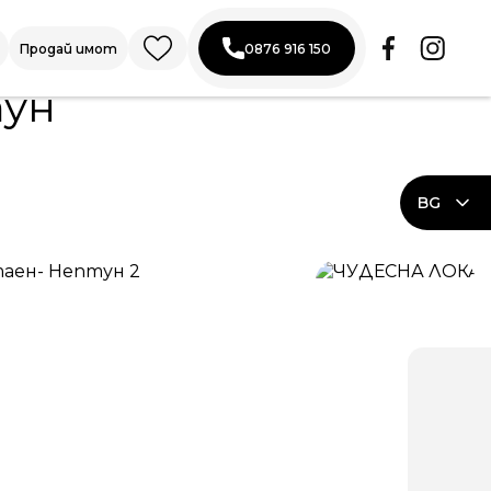
Продай имот
0876 916 150
тун
BG