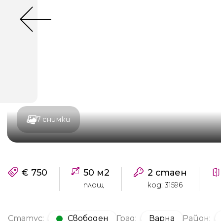
7 снимки
€ 750
50 м2
2 стаен
площ
код: 31596
Статус:
Свободен
Град:
Варна
Район: