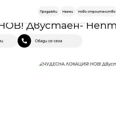
 Двустаен- Нептун
Продажби
Наеми
Ново строителство
НОВ! Двустаен- Неп
ми
Обади се сега