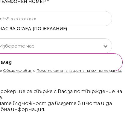
ТЕЛЕФОНЕН НОМЕР *
ЧАС ЗА ОГЛЕД (ПО ЖЕЛАНИЕ)
Изберете час
Оглед
те
Общи условия
и
Политиката за защита на личните данни.
брокер ще се свърже с Вас за потвърждение на
а.
мате възможност да влезете в имота и да
бна информация.