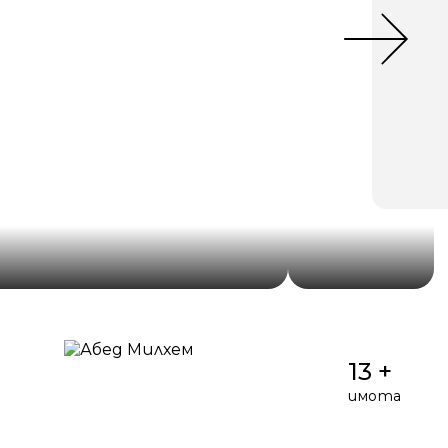
13 +
имота