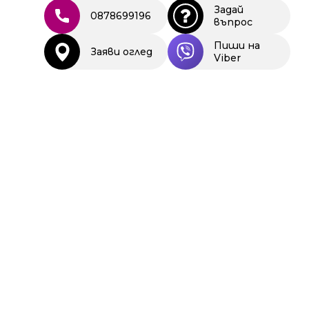
Задай
0878699196
въпрос
Пиши на
Заяви оглед
Viber