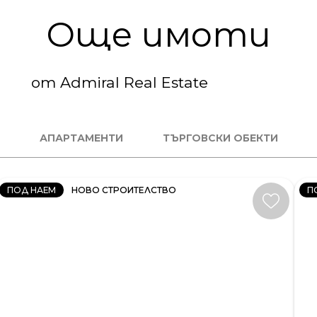
Още имоти
от Admiral Real Estate
2
СТАЕН
М
АПАРТАМЕНТИ
ТЪРГОВСКИ ОБЕКТИ
КОД:
К
34406
34
ПОД НАЕМ
НОВО СТРОИТЕЛСТВО
П