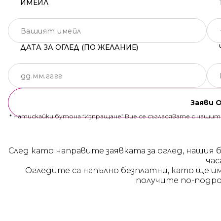
ИМЕЙЛ
ДАТА ЗА ОГЛЕД (ПО ЖЕЛАНИЕ)
Заяви 
* Натискайки бутона “Изпращане” Вие се съгласявате с наши
След като направите заявката за оглед, нашия 
час
Огледите са напълно безплатни, като ще и
получите по-подро