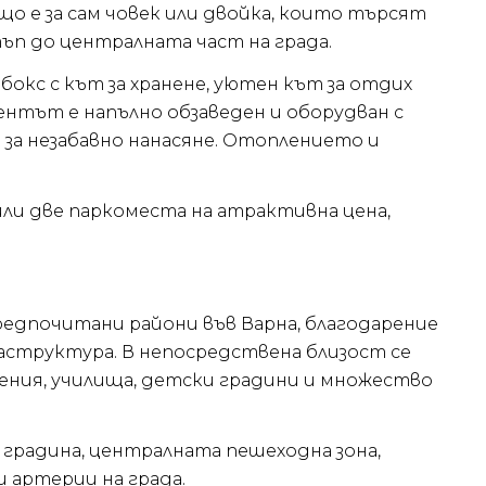
 е за сам човек или двойка, които търсят
ъп до централната част на града.
окс с кът за хранене, уютен кът за отдих
ентът е напълно обзаведен и оборудван с
 за незабавно нанасяне. Отоплението и
или две паркоместа на атрактивна цена,
едпочитани райони във Варна, благодарение
аструктура. В непосредствена близост се
дения, училища, детски градини и множество
градина, централната пешеходна зона,
 артерии на града.