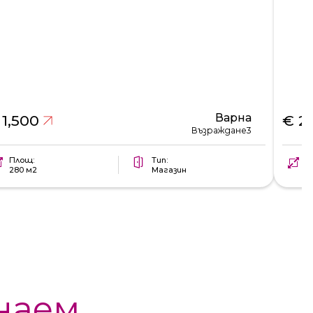
Варна
 1,500
€ 2
Възраждане3
Площ:
Тип:
П
280 м2
Магазин
4
наем