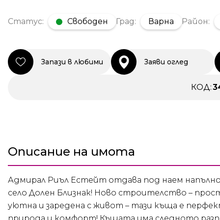
Статус:
Свободен
Град:
Варна
Район:
Запази в любими
Заяви оглед
КОД:
3
Описание на имота
Адмирал Риъл Естейт отдава под наем напълн
село Долен Близнак! Ново строителство – просто
уютна и заредена с живот – тази къща е перфек
природа и комфорт! Къщата има следното разп