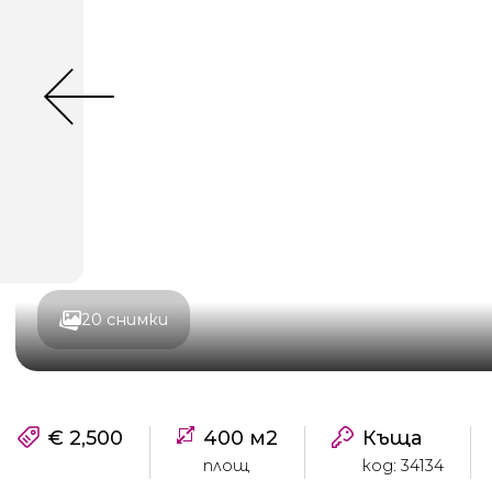
20 снимки
€ 2,500
400 м2
Къща
площ
код: 34134