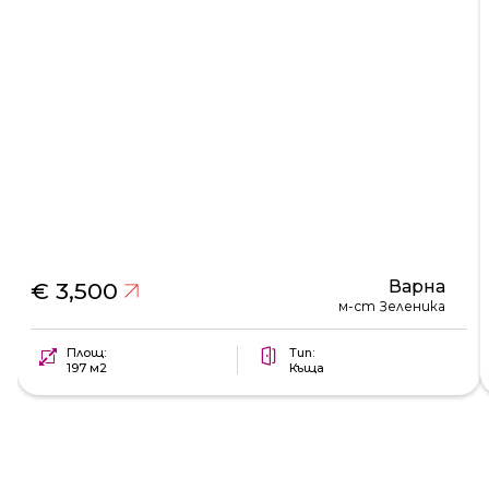
Варна
€ 3,500
м-ст Зеленика
Площ:
Тип:
197 м2
Къща