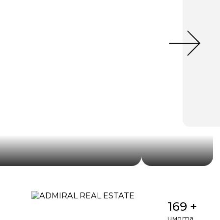
169 +
имота