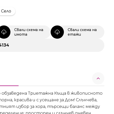
Село
Свали схема на
Свали схема на
имота
етажи
4134
о обзаведена Триетажна Къща в живописното
рна, красива и с усещане за Дом! Слънчева,
тният избор за хора, търсещи баланс между
ределение: просторен и слънчев дневен