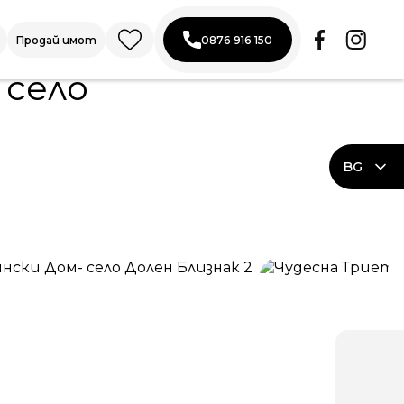
Продай имот
0876 916 150
 село
BG