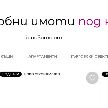
обни имоти
под 
най-новото от
2
СТАЕН
М
КЪЩИ
АПАРТАМЕНТИ
ТЪРГОВСКИ ОБЕКТ
КОД:
К
34406
34
ПОД НАЕМ
НОВО СТРОИТЕЛСТВО
П