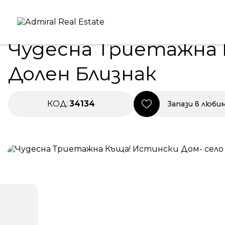
Начало
|
Имоти под наем
|
Чудесна Триетажна Къща
ПОД НАЕМ
Чудесна Триетажна 
Долен Близнак
КОД:
34134
Запази в люби