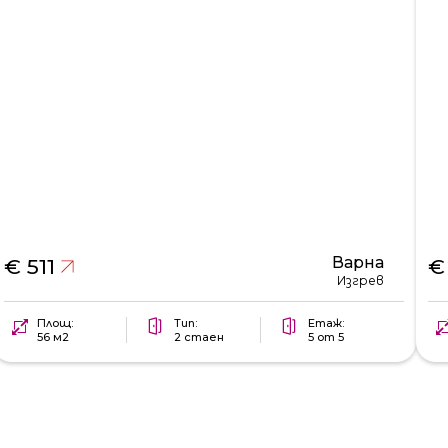
Варна
€ 511
€
Изгрев
Площ:
Тип:
Етаж:
56 м2
2 стаен
5 от 5