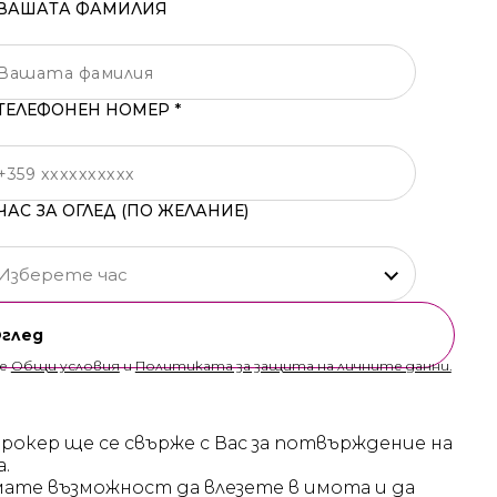
ВАШАТА ФАМИЛИЯ
ТЕЛЕФОНЕН НОМЕР *
ЧАС ЗА ОГЛЕД (ПО ЖЕЛАНИЕ)
Изберете час
Оглед
те
Общи условия
и
Политиката за защита на личните данни.
брокер ще се свърже с Вас за потвърждение на
а.
мате възможност да влезете в имота и да