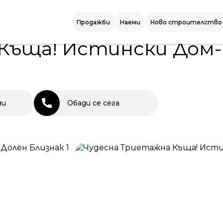
! Истински Дом- село Долен Близнак
Продажби
Наеми
Ново строителство
Къща! Истински Дом-
ми
Обади се сега