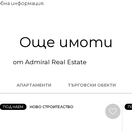
бна информация.
Още имоти
от Admiral Real Estate
2
СТАЕН
М
АПАРТАМЕНТИ
ТЪРГОВСКИ ОБЕКТИ
КОД:
К
34406
34
ПОД НАЕМ
НОВО СТРОИТЕЛСТВО
П