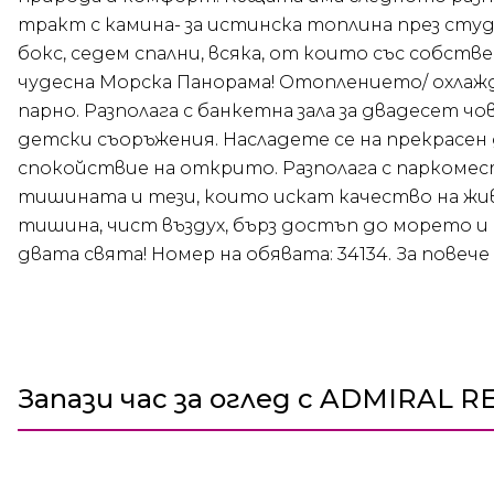
тракт с камина- за истинска топлина през сту
бокс, седем спални, всяка, от които със собств
чудесна Морска Панорама! Отоплението/ охлажд
парно. Разполага с банкетна зала за двадесет ч
детски съоръжения. Насладете се на прекрасен д
спокойствие на открито. Разполага с паркомес
тишината и тези, които искат качество на жи
тишина, чист въздух, бърз достъп до морето и 
двата свята! Номер на обявата: 34134. За повече
Запази час за оглед с ADMIRAL R