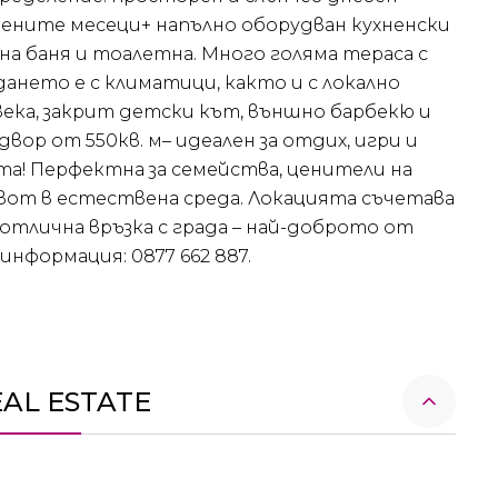
дените месеци+ напълно оборудван кухненски
ена баня и тоалетна. Много голяма тераса с
ането е с климатици, както и с локално
овека, закрит детски кът, външно барбекю и
вор от 550кв. м– идеален за отдих, игри и
та! Перфектна за семейства, ценители на
вот в естествена среда. Локацията съчетава
отлична връзка с града – най-доброто от
 информация: 0877 662 887.
EAL ESTATE