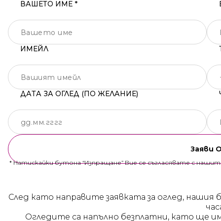
ВАШЕТО ИМЕ *
ИМЕЙЛ
ДАТА ЗА ОГЛЕД (ПО ЖЕЛАНИЕ)
Заяви 
* Натискайки бутона “Изпращане” Вие се съгласявате с наши
След като направите заявката за оглед, нашия 
час
Огледите са напълно безплатни, като ще и