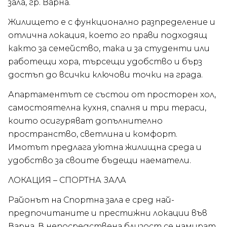
зала, гр. Варна.
Жилището е с функционално разпределение и
отлична локация, което го прави подходящ
както за семейство, така и за студенти или
работещи хора, търсещи удобство и бърз
достъп до всички ключови точки на града.
Апартаментът се състои от просторен хол,
самостоятелна кухня, спалня и три тераси,
които осигуряват допълнително
пространство, светлина и комфорт.
Имотът предлага уютна жилищна среда и
удобство за своите бъдещи наематели.
ЛОКАЦИЯ – СПОРТНА ЗАЛА
Районът на Спортна зала е сред най-
предпочитаните и престижни локации във
Варна. В непосредствена близост се намират