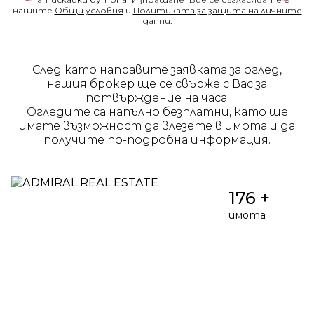
нашите
Общи условия
и
Политиката за защита на личните
данни.
След като направите заявката за оглед,
нашия брокер ще се свърже с Вас за
потвърждение на часа.
Огледите са напълно безплатни, като ще
имате възможност да влезете в имота и да
получите по-подробна информация.
176 +
имота