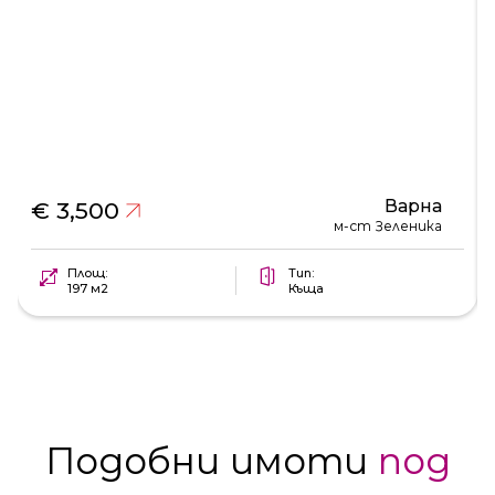
Варна
€ 3,500
м-ст Зеленика
Площ:
Тип:
197 м2
Къща
Подобни имоти
под