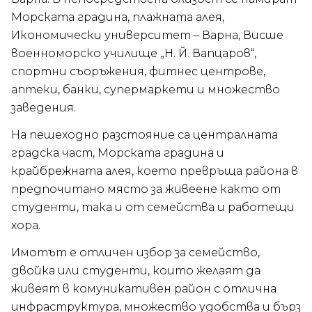
Морската градина, плажната алея,
Икономически университет – Варна, Висше
военноморско училище „Н. Й. Вапцаров“,
спортни съоръжения, фитнес центрове,
аптеки, банки, супермаркети и множество
заведения.
На пешеходно разстояние са централната
градска част, Морската градина и
крайбрежната алея, което превръща района в
предпочитано място за живеене както от
студенти, така и от семейства и работещи
хора.
Имотът е отличен избор за семейство,
двойка или студенти, които желаят да
живеят в комуникативен район с отлична
инфраструктура, множество удобства и бърз