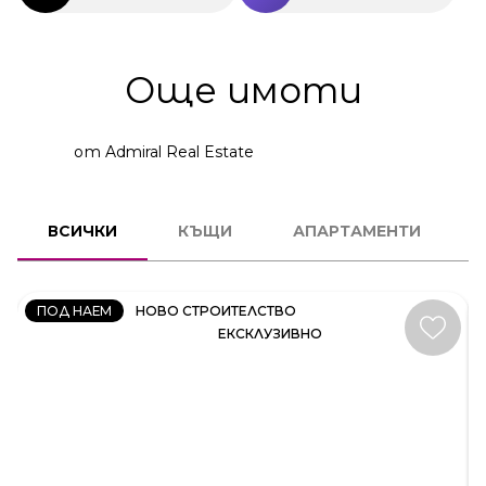
Още имоти
от Admiral Real Estate
КЪЩА
ВСИЧКИ
КЪЩИ
АПАРТАМЕНТИ
КОД:
35414
ПОД НАЕМ
НОВО СТРОИТЕЛСТВО
ЕКСКЛУЗИВНО