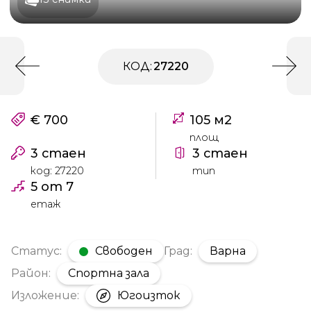
КОД:
27220
€ 700
105 м2
площ
3 стаен
3 стаен
код: 27220
тип
5 от 7
етаж
Статус:
Свободен
Град:
Варна
Район:
Спортна зала
Изложение:
Югоизток