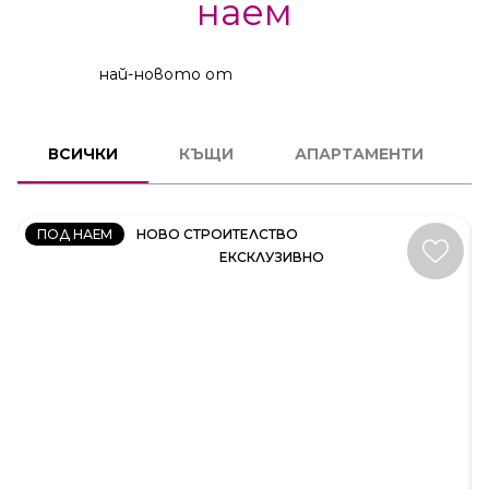
наем
най-новото от
КЪЩА
ВСИЧКИ
КЪЩИ
АПАРТАМЕНТИ
КОД:
35414
ПОД НАЕМ
НОВО СТРОИТЕЛСТВО
ЕКСКЛУЗИВНО