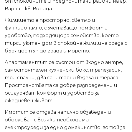
от спокойните и предпочитани райони на гр.
Варна – кв. Виница.
Жилището е просторно, светло и
функционално, съчетаващо комфорт и
удобство, подходящо за семейство, което
търси уютен дом в спокойна жилищна среда с
бърз достъп до града и морето.
Апартаментът се състои от входно антре,
самостоятелен кухненски бокс, трапезария,
три спални, два санитарни възела и тераса.
Пространствата са добре разпределени и
осигуряват комфорт и удобство за
ежедневен живот.
Имотът се отдава напълно обзаведен и
оборудван с всички необходими
електроуреди за едно домакинство, готов за