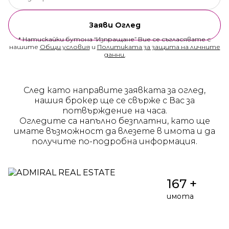
Заяви Оглед
* Натискайки бутона “Изпращане” Вие се съгласявате с
нашите
Общи условия
и
Политиката за защита на личните
данни.
След като направите заявката за оглед,
нашия брокер ще се свърже с Вас за
потвърждение на часа.
Огледите са напълно безплатни, като ще
имате възможност да влезете в имота и да
получите по-подробна информация.
167 +
имота