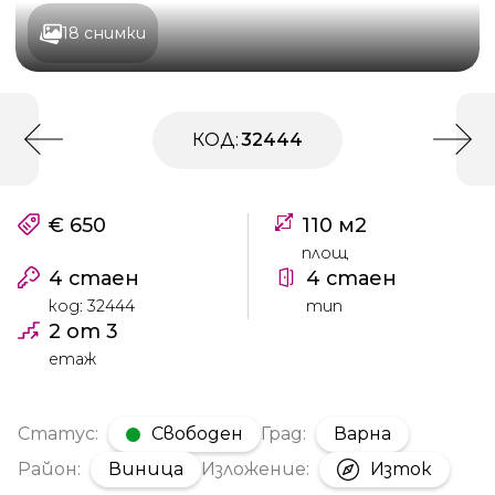
18 снимки
КОД:
32444
€ 650
110 м2
площ
4 стаен
4 стаен
код: 32444
тип
2 от 3
етаж
Статус:
Свободен
Град:
Варна
Район:
Виница
Изложение:
Изток