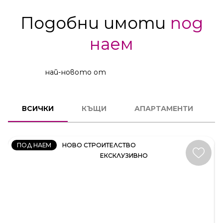
Подобни имоти
под
наем
най-новото от
КЪЩА
ВСИЧКИ
КЪЩИ
АПАРТАМЕНТИ
КОД:
35414
ПОД НАЕМ
НОВО СТРОИТЕЛСТВО
ЕКСКЛУЗИВНО