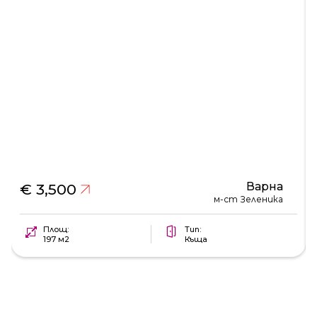
Варна
€ 3,500
м-ст Зеленика
Площ:
Тип:
197 м2
Къща