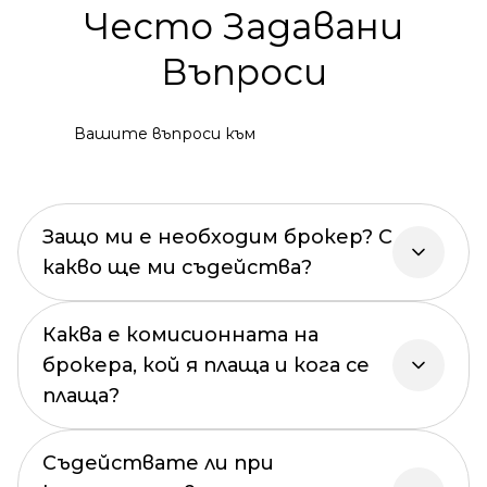
Често Задавани
Въпроси
Вашите въпроси към
Защо ми е необходим брокер? С
какво ще ми съдейства?
Каква е комисионната на
брокера, кой я плаща и кога се
плаща?
Съдействате ли при