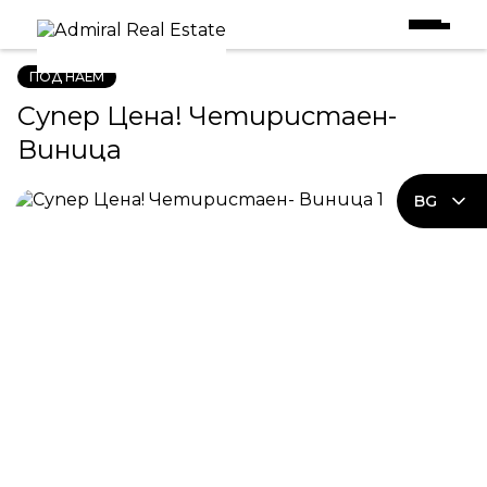
Начало
|
Имоти под наем
|
Супер Цена! Четиристаен- Виница
ПОД НАЕМ
Супер Цена! Четиристаен-
Виница
BG