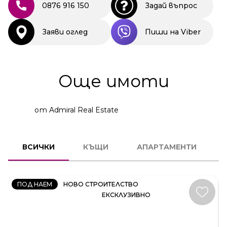
0876 916 150
Задай въпрос
Заяви оглед
Пиши на Viber
Още имоти
от Admiral Real Estate
КЪЩА
ВСИЧКИ
КЪЩИ
АПАРТАМЕНТИ
КОД:
35414
ПОД НАЕМ
НОВО СТРОИТЕЛСТВО
ЕКСКЛУЗИВНО