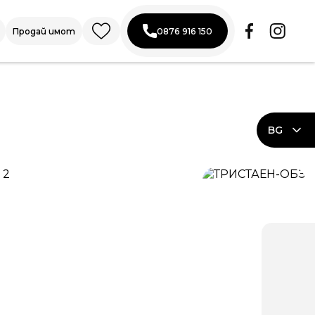
Продай имот
0876 916 150
BG