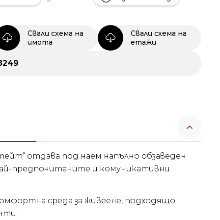
Свали схема на
Свали схема на
имота
етажи
8249
тейт“ отдава под наем напълно обзаведен
най-предпочитаните и комуникативни
комфортна среда за живеене, подходящо
нти.