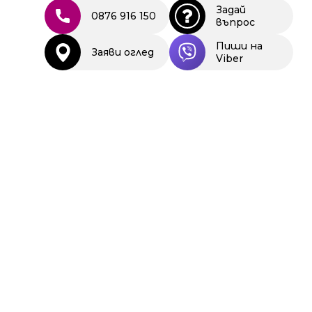
Задай
0876 916 150
въпрос
Пиши на
Заяви оглед
Viber