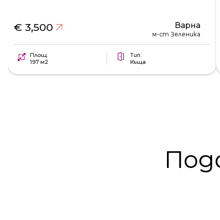
Варна
€ 3,500
м-ст Зеленика
Площ:
Тип:
197 м2
Къща
Под