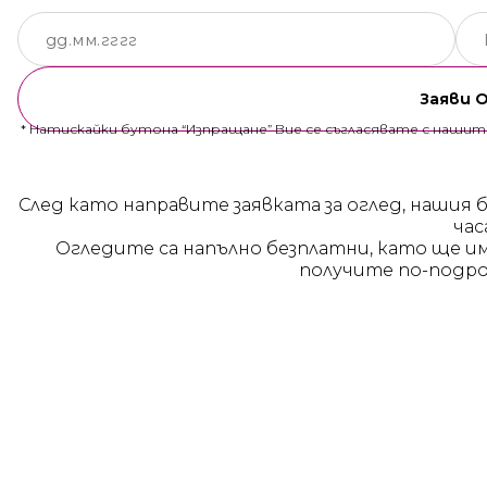
Заяви 
* Натискайки бутона “Изпращане” Вие се съгласявате с наши
След като направите заявката за оглед, нашия 
час
Огледите са напълно безплатни, като ще и
получите по-подро