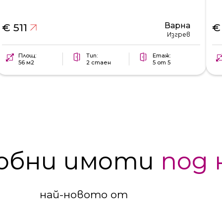
Варна
€ 511
€
Изгрев
Площ:
Тип:
Етаж:
56 м2
2 стаен
5 от 5
обни имоти
под 
най-новото от