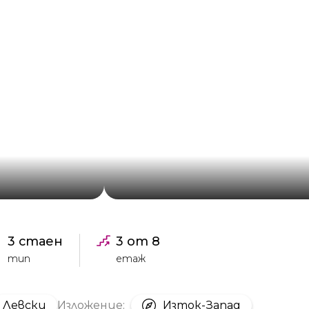
3 стаен
3 от 8
тип
етаж
Левски
Изложение:
Изток-Запад