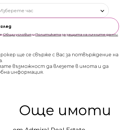
Изберете час
Оглед
те
Общи условия
и
Политиката за защита на личните данни.
брокер ще се свърже с Вас за потвърждение на
а.
мате възможност да влезете в имота и да
бна информация.
Още имоти
от Admiral Real Estate