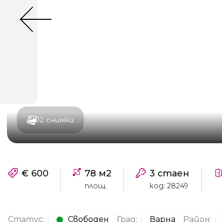
12 снимки
€ 600
78 м2
3 стаен
площ
код: 28249
Статус:
Свободен
Град:
Варна
Район: