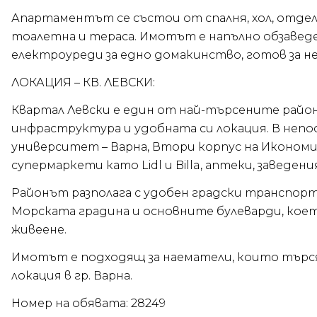
Апартаментът се състои от спалня, хол, отделн
тоалетна и тераса. Имотът е напълно обзаведе
електроуреди за едно домакинство, готов за не
ЛОКАЦИЯ – КВ. ЛЕВСКИ:
Квартал Левски е един от най-търсените район
инфраструктура и удобната си локация. В непо
университет – Варна, Втори корпус на Иконом
супермаркети като Lidl и Billa, аптеки, заведе
Районът разполага с удобен градски транспорт
Морската градина и основните булеварди, коет
живеене.
Имотът е подходящ за наематели, които търс
локация в гр. Варна.
Номер на обявата: 28249