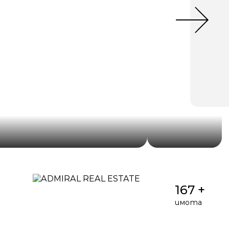
167 +
имота