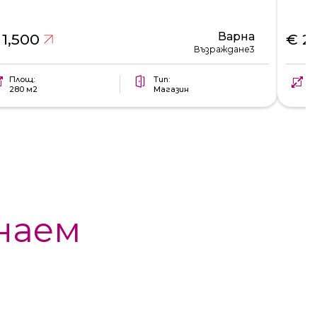
Варна
 1,500
€ 2
Възраждане3
Площ:
Тип:
П
280 м2
Магазин
4
наем