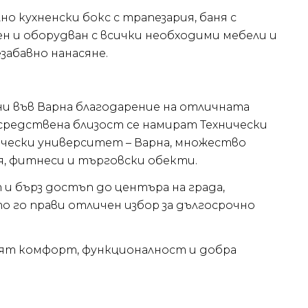
о кухненски бокс с трапезария, баня с
н и оборудван с всички необходими мебели и
забавно нанасяне.
и във Варна благодарение на отличната
средствена близост се намират Технически
ически университет – Варна, множество
ния, фитнеси и търговски обекти.
 и бърз достъп до центъра на града,
о го прави отличен избор за дългосрочно
ят комфорт, функционалност и добра