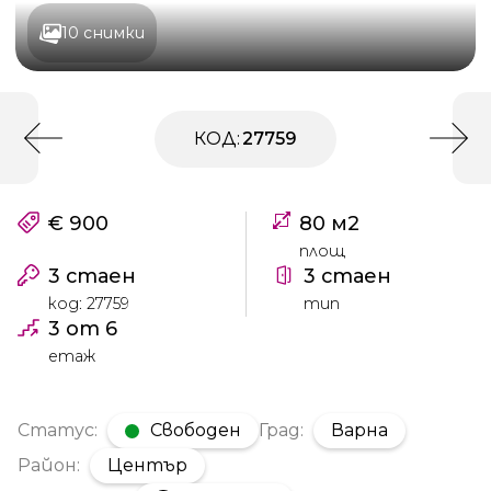
10 снимки
КОД:
27759
€ 900
80 м2
площ
3 стаен
3 стаен
код: 27759
тип
3 от 6
етаж
Статус:
Свободен
Град:
Варна
Район:
Център