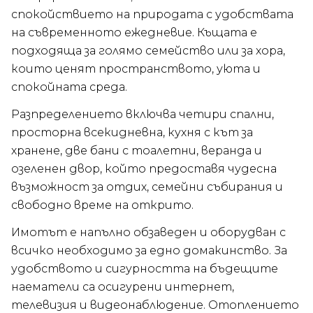
спокойствието на природата с удобствата
на съвременното ежедневие. Къщата е
подходяща за голямо семейство или за хора,
които ценят пространството, уюта и
спокойната среда.
Разпределението включва четири спални,
просторна всекидневна, кухня с кът за
хранене, две бани с тоалетни, веранда и
озеленен двор, който предоставя чудесна
възможност за отдих, семейни събирания и
свободно време на открито.
Имотът е напълно обзаведен и оборудван с
всичко необходимо за едно домакинство. За
удобството и сигурността на бъдещите
наематели са осигурени интернет,
телевизия и видеонаблюдение. Отоплението