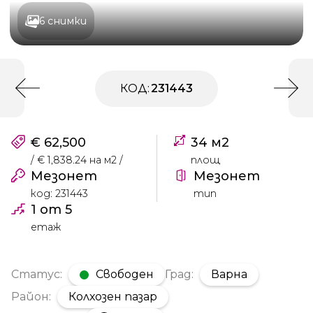
6 снимки
КОД:
231443
€ 62,500
34 м2
/ € 1,838.24 на м2 /
площ
Мезонет
Мезонет
код: 231443
тип
1 от 5
етаж
Статус:
Свободен
Град:
Варна
Район:
Колхозен пазар