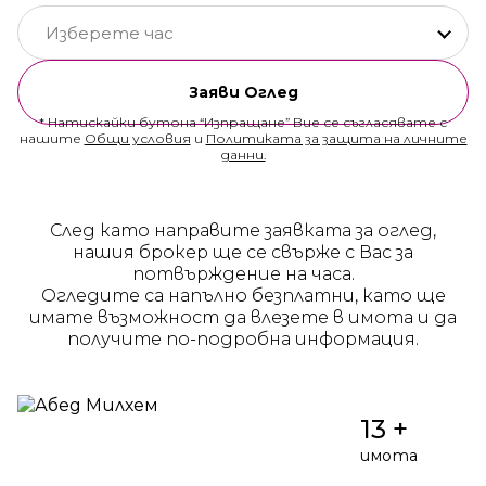
Изберете час
Заяви Оглед
* Натискайки бутона “Изпращане” Вие се съгласявате с
нашите
Общи условия
и
Политиката за защита на личните
данни.
След като направите заявката за оглед,
нашия брокер ще се свърже с Вас за
потвърждение на часа.
Огледите са напълно безплатни, като ще
имате възможност да влезете в имота и да
получите по-подробна информация.
13 +
имота