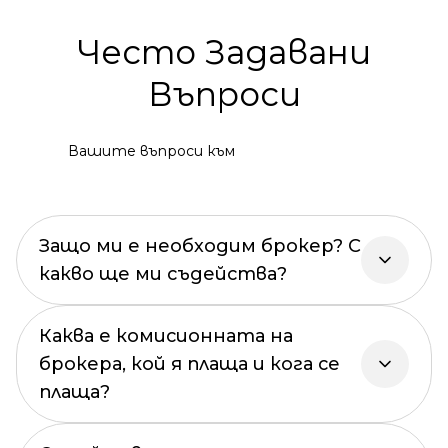
Често Задавани
Въпроси
Вашите въпроси към
Защо ми е необходим брокер? С
какво ще ми съдейства?
Каква е комисионната на
брокера, кой я плаща и кога се
плаща?