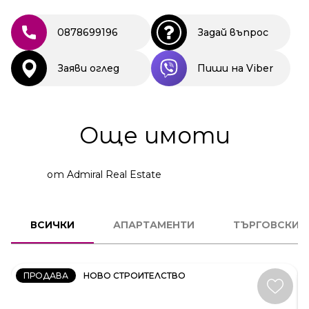
0878699196
Задай въпрос
Заяви оглед
Пиши на Viber
Още имоти
от Admiral Real Estate
2
СТАЕН
ВСИЧКИ
АПАРТАМЕНТИ
ТЪРГОВСКИ 
КОД:
231606
ПРОДАВА
НОВО СТРОИТЕЛСТВО