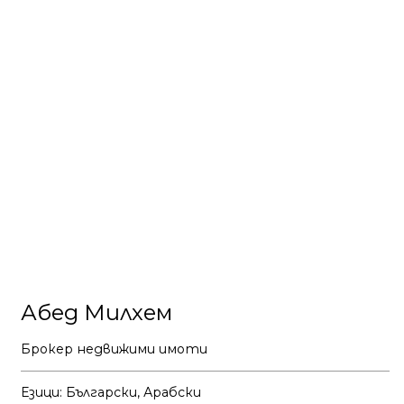
Абед Милхем
Брокер недвижими имоти
Езици: Български, Арабски