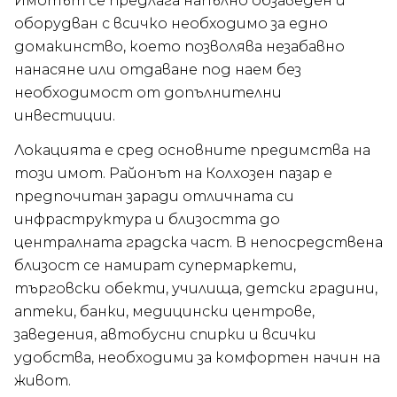
Имотът се предлага напълно обзаведен и
оборудван с всичко необходимо за едно
домакинство, което позволява незабавно
нанасяне или отдаване под наем без
необходимост от допълнителни
инвестиции.
Локацията е сред основните предимства на
този имот. Районът на Колхозен пазар е
предпочитан заради отличната си
инфраструктура и близостта до
централната градска част. В непосредствена
близост се намират супермаркети,
търговски обекти, училища, детски градини,
аптеки, банки, медицински центрове,
заведения, автобусни спирки и всички
удобства, необходими за комфортен начин на
живот.