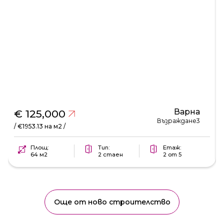
Варна
€ 125,000
Възраждане3
/ €1953.13 на м2 /
Площ:
Тип:
Етаж:
64 м2
2 стаен
2 от 5
Още от ново строителство