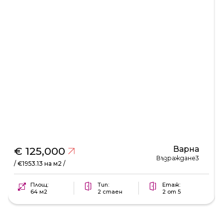
Варна
€ 125,000
Възраждане3
/ €1953.13 на м2 /
Площ:
Тип:
Етаж:
64 м2
2 стаен
2 от 5