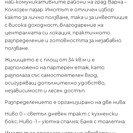
най-комуникативните райони на град Варна –
Колхозен пазар. Имотът е отличен избор
както за лично ползване, така и за инвестиция
с висока доходност, благодарение на
централната си локация, практичното
разпределение и готовността за незабавно
ползване.
Жилището е с площ от 34 кв.м и е
разположено на партерен етаж, като
разполага със самостоятелен вход,
осигуряващ допълнително удобство,
независимост и лесен достъп.
Разпределението е организирано на две нива:
Ниво 0 – светъл дневен тракт с кухненски
бокс; Ниво -1 – уютна спалня; Баня с тоалетна.