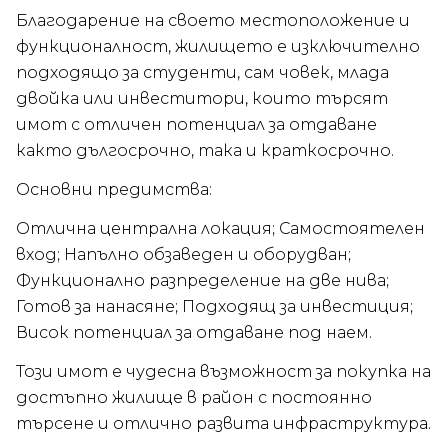
Благодарение на своето местоположение и
функционалност, жилището е изключително
подходящо за студенти, сам човек, млада
двойка или инвеститори, които търсят
имот с отличен потенциал за отдаване
както дългосрочно, така и краткосрочно.
Основни предимства:
Отлична централна локация; Самостоятелен
вход; Напълно обзаведен и оборудван;
Функционално разпределение на две нива;
Готов за нанасяне; Подходящ за инвестиция;
Висок потенциал за отдаване под наем.
Този имот е чудесна възможност за покупка на
достъпно жилище в район с постоянно
търсене и отлично развита инфраструктура.