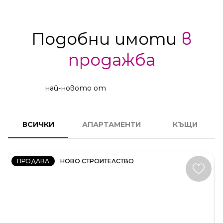
Подобни имоти
в
продажба
най-новото от
2
СТАЕН
ВСИЧКИ
АПАРТАМЕНТИ
КЪЩИ
КОД:
231606
ПРОДАВА
НОВО СТРОИТЕЛСТВО