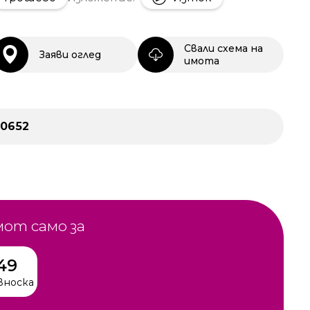
Свали схема на
Заяви оглед
имота
30652
мот само за
49
вноска