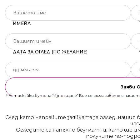
ИМЕЙЛ
ДАТА ЗА ОГЛЕД (ПО ЖЕЛАНИЕ)
Заяви 
* Натискайки бутона “Изпращане” Вие се съгласявате с наши
След като направите заявката за оглед, нашия 
час
Огледите са напълно безплатни, като ще и
получите по-подро