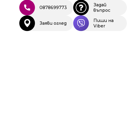
Задай
0878699773
въпрос
Пиши на
Заяви оглед
Viber