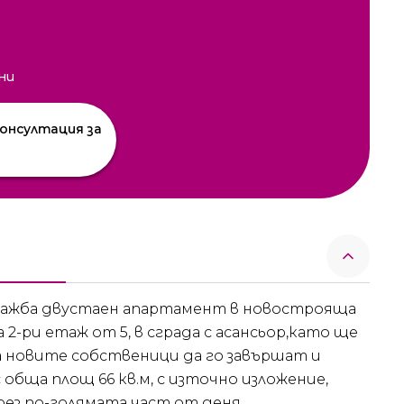
ни
онсултация за
одажба двустаен апартамент в новострояща
 2-ри етаж от 5, в сграда с асансьор,като ще
а новите собственици да го завършат и
обща площ 66 кв.м, с източно изложение,
ез по-голямата част от деня.