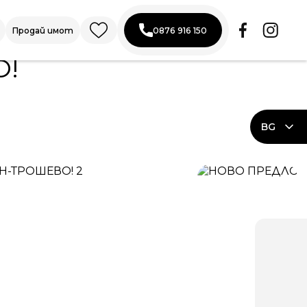
Продай имот
0876 916 150
О!
BG