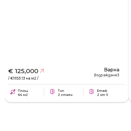
Варна
€ 125,000
Възраждане3
/ €1953.13 на м2 /
Площ:
Тип:
Етаж:
64 м2
2 стаен
2 от 5