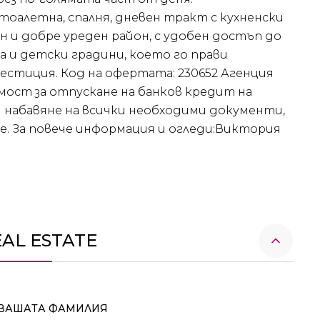
тоалетна, спалня, дневен тракт с кухненски
н и добре уреден район, с удобен достъп до
 и детски градини, което го прави
вестиция. Код на офертата: 230652 Агенция
ост за отпускане на банков кредит на
и набавяне на всички необходими документи,
е. За повече информация и огледи:Виктория
EAL ESTATE
ВАШАТА ФАМИЛИЯ