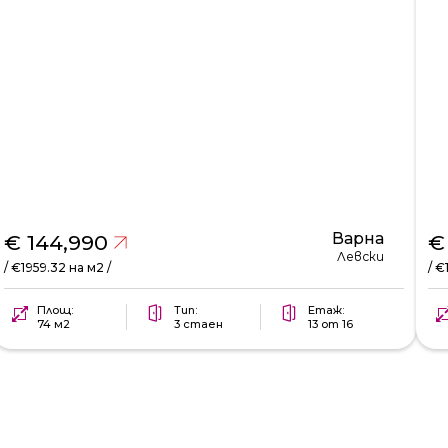
Варна
€ 144,990
€
Левски
/ €1959.32 на м2 /
/ €
Площ:
Тип:
Етаж:
74 м2
3 стаен
13 от 16