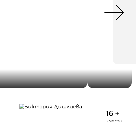
16 +
имота