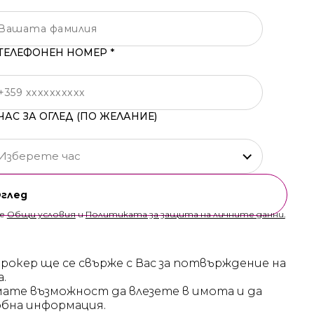
ТЕЛЕФОНЕН НОМЕР *
ЧАС ЗА ОГЛЕД (ПО ЖЕЛАНИЕ)
Изберете час
Оглед
те
Общи условия
и
Политиката за защита на личните данни.
брокер ще се свърже с Вас за потвърждение на
а.
мате възможност да влезете в имота и да
бна информация.