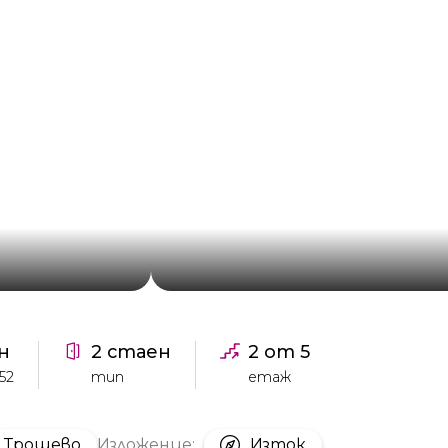
н
2 стаен
2 от 5
52
тип
етаж
Трошево
Изложение:
Изток