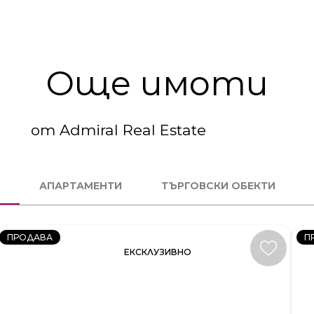
Още имоти
от Admiral Real Estate
3
4
СТАЕН
С
АПАРТАМЕНТИ
ТЪРГОВСКИ ОБЕКТИ
КОД:
К
231581
23
ПРОДАВА
П
ЕКСКЛУЗИВНО