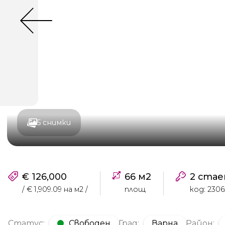
5 снимки
€ 126,000
66 м2
2 стае
/ € 1,909.09 на м2 /
площ
код: 2306
Статус:
Свободен
Град:
Варна
Район: