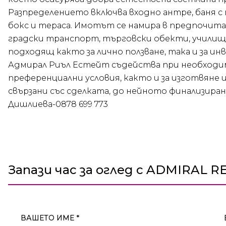
Разпределението включва входно антре, баня с 
бокс и тераса. Имотът се намира в предпочита
градски транспорт, търговски обекти, училища
подходящ както за лично ползване, така и за ин
Адмирал Риъл Естейт съдейства при необходим
преференциални условия, както и за изготвяне 
свързани със сделката, до нейното финализиран
Дишлиева-0878 699 773
Запази час за оглед с ADMIRAL R
ВАШЕТО ИМЕ *