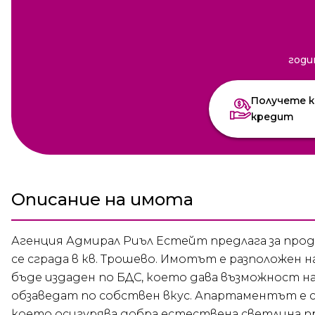
годи
Получете к
кредит
Описание на имота
Агенция Адмирал Риъл Естейт предлага за пр
се сграда в кв. Трошево. Имотът е разположен на
бъде издаден по БДС, което дава възможност н
обзаведат по собствен вкус. Апартаментът е с 
което осигурява добра естествена светлина пр