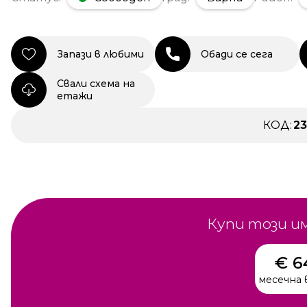
Запази в любими
Обади се сега
Свали схема на
етажи
КОД:
2
Купи този и
€ 6
месечна 