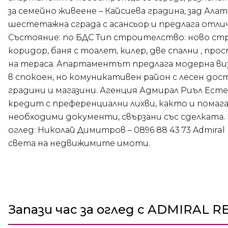
за семейно живеене – Кайсиева градина, зад Ал
шестетажна сграда с асансьор и предлага отлич
Състояние: по БДС Тип строителство: ново ст
коридор, баня с тоалет, килер, две спални , про
на тераса. Апартаментът предлага модерна виз
в спокоен, но комуникативен район с лесен дос
градини и магазини. Агенция Адмирал Риъл Ест
кредит с преференциални лихви, както и помага
необходими документи, свързани със сделката. 
оглед: Николай Димитров – 0896 88 43 73 Admira
света на недвижимите имоти.
Запази час за оглед с ADMIRAL R