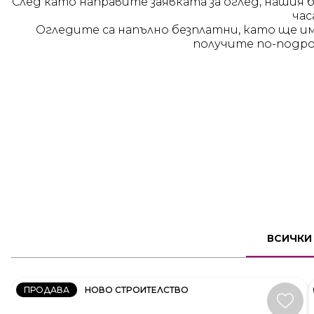
След като направите заявката за оглед, нашия 
час
Огледите са напълно безплатни, като ще и
получите по-подро
2
СТАЕН
ВСИЧКИ
КОД:
231606
ПРОДАВА
НОВО СТРОИТЕЛСТВО