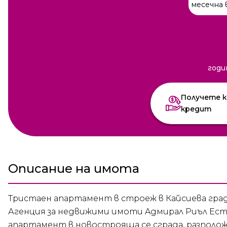
месечна 
годи
Получете к
кредит
Описание на имота
Тристаен апартамент в строеж в Кайсиева гради
Агенция за недвижими имоти Aдмирал Риъл Ест
апартамент в новострояща се сграда, разполо