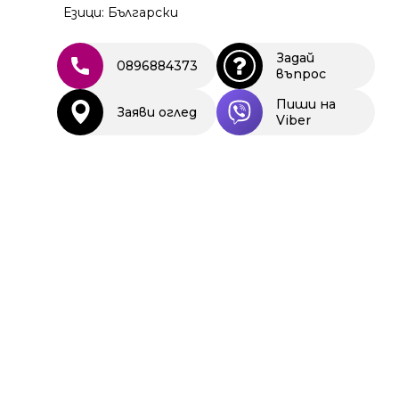
Езици: Български
Задай
0896884373
въпрос
Пиши на
Заяви оглед
Viber