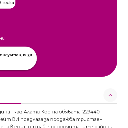
вноска
ни
онсултация за
на – зад Алати Код на обявата: 229440
ейт ВИ предлага за продажба тристаен
жена в един от най-предпочитаните райони