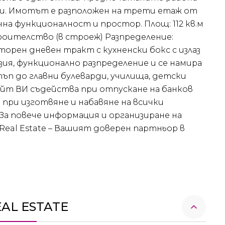
ати. Имотът е разположен на трети етаж от
на функционалност и простор. Площ: 112 кв.м
роителство (в строеж) Разпределение:
сторен дневен тракт с кухненски бокс с излаз
ия, функционално разпределение и се намира
тъп до главни булеварди, училища, детски
ейт ВИ съдейства при отпускане на банков
 при изготвяне и набавяне на всички
За повече информация и организиране на
l Real Estate – Вашият доверен партньор в
EAL ESTATE