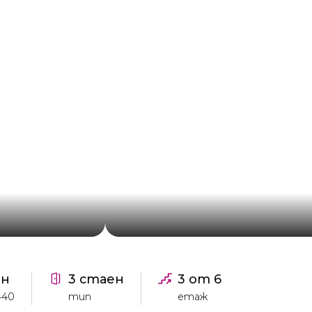
ен
3 стаен
3 от 6
440
тип
етаж