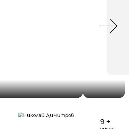
9 +
имота