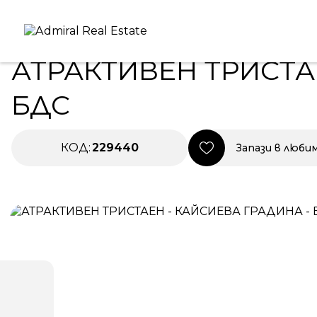
Начало
|
Имоти в Продажба
|
АТРАКТИВЕН ТРИСТАЕН
ЕКСКЛУЗИВНО
ПРОДАВА
НОВО 
АТРАКТИВЕН ТРИСТА
БДС
КОД:
229440
Запази в люби