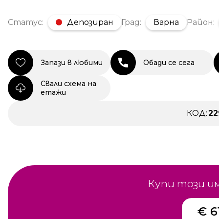
Статус:
Депозиран
Град:
Варна
Район:
Запази в любими
Обади се сега
Свали схема на
етажи
КОД:
22
Купи този и
€ 6