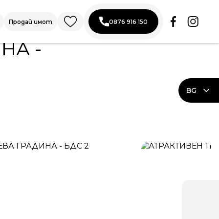
Продай имот
0876 916 150
НА -
BG