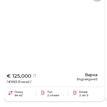
Варна
€ 125,000
Възраждане3
/ €1953.13 на м2 /
Площ:
Тип:
Етаж:
64 м2
2 стаен
2 от 5