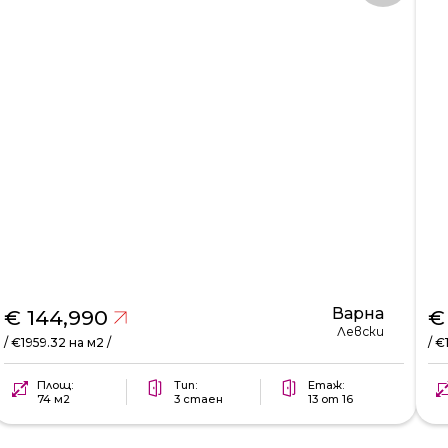
Варна
€ 144,990
€
Левски
/ €1959.32 на м2 /
/ €
Площ:
Тип:
Етаж:
74 м2
3 стаен
13 от 16