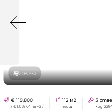
3 снимки
€ 119,800
112 м2
3 ста
/ € 1,069.64 на м2 /
площ
код: 229