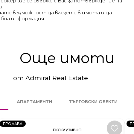
брокер ще се свърже с Вас за потвърждение на
а.
мате възможност да влезете в имота и да
бна информация.
Още имоти
от Admiral Real Estate
3
4
СТАЕН
С
АПАРТАМЕНТИ
ТЪРГОВСКИ ОБЕКТИ
КОД:
К
231581
23
ПРОДАВА
П
ЕКСКЛУЗИВНО