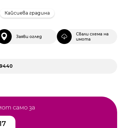
Кайсиева градина
Свали схема на
Заяви оглед
имота
9440
мот само за
17