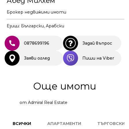
Абед Милхем
Брокер недвижими имоти
Езици: Български, Арабски
0878699196
Задай въпрос
Заяви оглед
Пиши на Viber
Още имоти
от Admiral Real Estate
3
СТАЕН
ВСИЧКИ
АПАРТАМЕНТИ
ТЪРГОВСКИ 
КОД: