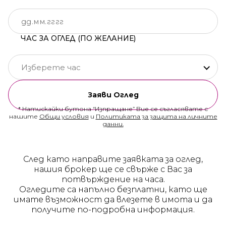
ЧАС ЗА ОГЛЕД (ПО ЖЕЛАНИЕ)
Изберете час
Заяви Оглед
* Натискайки бутона “Изпращане” Вие се съгласявате с
нашите
Общи условия
и
Политиката за защита на личните
данни.
След като направите заявката за оглед,
нашия брокер ще се свърже с Вас за
потвърждение на часа.
Огледите са напълно безплатни, като ще
имате възможност да влезете в имота и да
получите по-подробна информация.