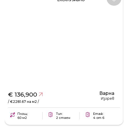
Варна
€ 136,900
Изгрев
/ €2281.67 на м2 /
Площ:
Тип:
Етаж:
60 м2
2 стаен
4 от 6