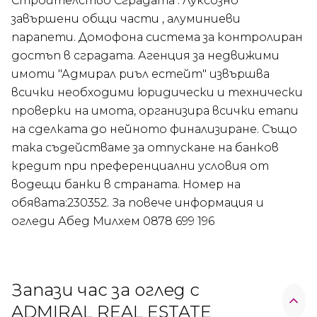
Строителство Сградата : Луксозно
завършени общи части , алуминиеви
парапети. Домофона система за контролиран
достъп в сградата. Агенция за недвижими
имоти "Адмирал риъл естейт" извършва
всички необходими юридически и технически
проверки на имота, организира всички етапи
на сделката до нейното финализиране. Също
така съдействаме за отпускане на банков
кредит при преференциални условия от
водещи банки в страната. Номер на
обявата:230352. За повече информация и
огледи Абед Милхем 0878 699 196
Запази час за оглед с
ADMIRAL REAL ESTATE