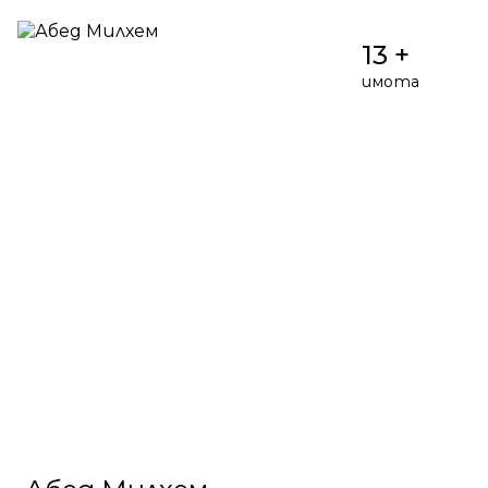
13 +
имота