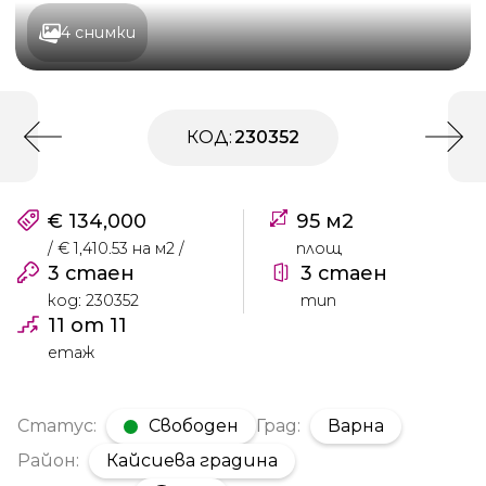
4 снимки
КОД:
230352
€ 134,000
95 м2
/ € 1,410.53 на м2 /
площ
3 стаен
3 стаен
код: 230352
тип
11 от 11
етаж
Статус:
Свободен
Град:
Варна
Район:
Кайсиева градина