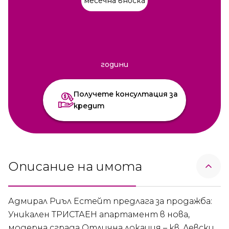
месечна вноска
години
Получете консултация за
кредит
Описание на имота
Адмирал Риъл Естейт предлага за продажба:
Уникален ТРИСТАЕН апартамент в нова,
модерна сграда Отлична локация – кв. Левски,