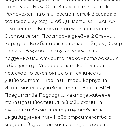
до магазин Била Основни характеристики:
Разположен на 6-ти (среден) етаж в сграда с
асансьор и луксозни общи части ЮГ - ЗАПАД
изложение – светъл и топъл апартамент
Състои се от: Просторна дневна, 2 Спални ,
Коридор , Комбиниран санитарен възел , Килер
, Тераса . Възможност за закупуване на
подземно или открито паркомясто Локация:
В близост до Университетска болница На
пешеходно разстояние от Технически
университет – Варна и Втори корпус на
Икономически университет – Варна (ВИНС)
Предимства: Подходящ както за живеене,
така и за инвестиция Гъвкави схеми на
плащане и възможност за изготвяне на
индивидуален план Ново строителство с
модерна визия и отлична среда. Номер на