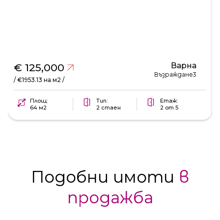
Варна
€ 125,000
Възраждане3
/ €1953.13 на м2 /
Площ:
Тип:
Етаж:
64 м2
2 стаен
2 от 5
Подобни имоти
в
продажба