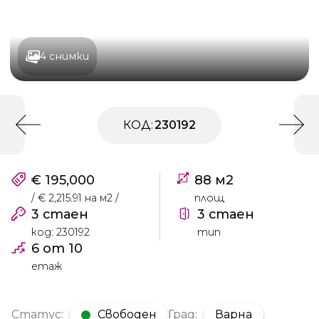
4 снимки
КОД:
230192
€ 195,000
88 м2
/ € 2,215.91 на м2 /
площ
3 стаен
3 стаен
код: 230192
тип
6 от 10
етаж
Статус:
Свободен
Град:
Варна