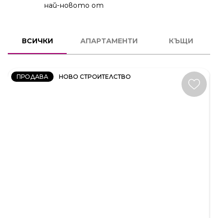
най-новото от
2
СТАЕН
ВСИЧКИ
АПАРТАМЕНТИ
КЪЩИ
КОД:
231606
ПРОДАВА
НОВО СТРОИТЕЛСТВО