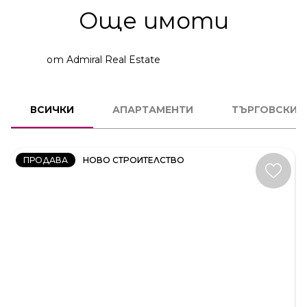
Още имоти
от Admiral Real Estate
2
СТАЕН
ВСИЧКИ
АПАРТАМЕНТИ
ТЪРГОВСКИ 
КОД:
231606
ПРОДАВА
НОВО СТРОИТЕЛСТВО