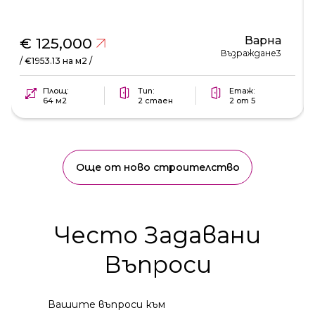
Варна
€ 125,000
Възраждане3
/ €1953.13 на м2 /
Площ:
Тип:
Етаж:
64 м2
2 стаен
2 от 5
Още от ново строителство
Често Задавани
Въпроси
Вашите въпроси към