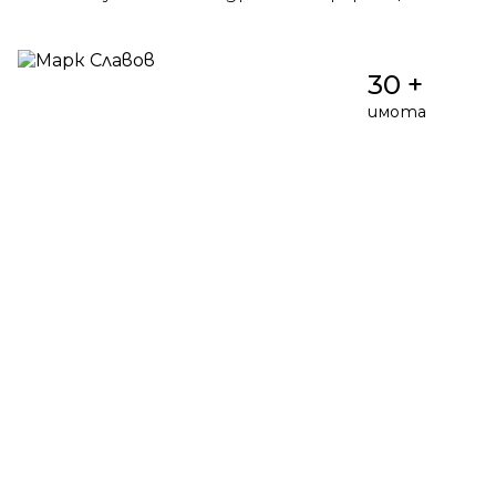
30 +
имота