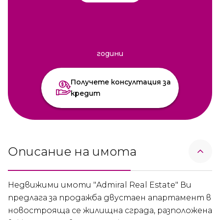
години
Получете консултация за
кредит
Описание на имота
Недвижими имоти "Admiral Real Estate" Ви
предлага за продажба двустаен апартамент в
новострояща се жилищна сграда, разположена