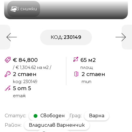
3 снимки
КОД:
230149
€ 84,800
65 м2
/ € 1,304.62 на м2 /
площ
2 стаен
2 стаен
код: 230149
тип
5 от 5
етаж
Статус:
Свободен
Град:
Варна
Район:
Владислав Варненчик