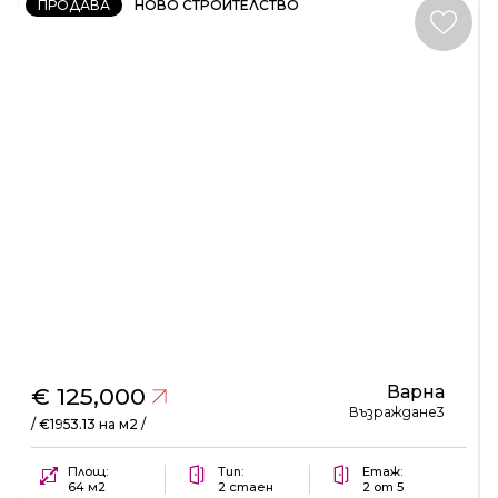
ПРОДАВА
НОВО СТРОИТЕЛСТВО
Варна
€ 125,000
Възраждане3
/ €1953.13 на м2 /
Площ:
Тип:
Етаж:
64 м2
2 стаен
2 от 5