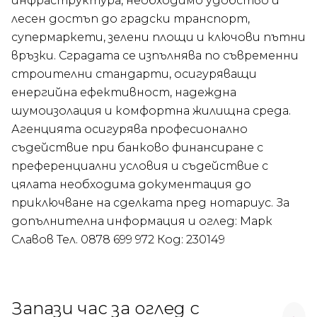
инфраструктура, необходимо удобство и
лесен достъп до градски транспорт,
супермаркети, зелени площи и ключови пътни
връзки. Сградата се изпълнява по съвременни
строителни стандарти, осигуряващи
енергийна ефективност, надеждна
шумоизолация и комфортна жилищна среда.
Агенцията осигурява професионално
съдействие при банково финансиране с
преференциални условия и съдействие с
цялата необходима документация до
приключване на сделката пред нотариус. За
допълнителна информация и оглед: Марк
Славов Тел. 0878 699 972 Код: 230149
Запази час за оглед с