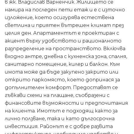
в жк. Владислав Варненчик. Жилището се
намира на последен пети етаж и е с източно
изложение, което осигурява естествена
светлина и приятен вътрешен климат през
целия ден. Апартаментът е проектиран с
акцент върху удобството и рационалното
разпределение на пространството. Включва
входно антре, дневна с кухненска зона, спалня,
санитарно помещение, килер и балкон. Към
имота може да бъде закупено закрито или
открито паркомясто, което допринася за
допълнителен комфорт. Предоставят се
гъвкави схеми на плащане, съобразени с
финансовите възможности и предпочитания
на клиента. Имотът е подходящ както за
лично ползване, така и като дългосрочна
инвестиция. Районът е с добре развита