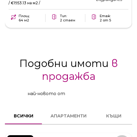
/ €1953.13 на м2 /
Площ:
Тип:
Етаж:
64 м2
2 стаен
2 от 5
Подобни имоти
в
продажба
най-новото от
2
СТАЕН
ВСИЧКИ
АПАРТАМЕНТИ
КЪЩИ
КОД:
231606