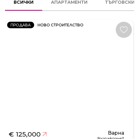
СТАЕН
ВСИЧКИ
АПАРТАМЕНТИ
ТЪРГОВСКИ 
КОД:
231606
ПРОДАВА
НОВО СТРОИТЕЛСТВО
Варна
€ 125,000
Възраждане3