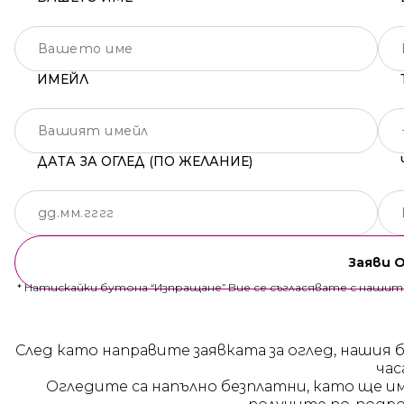
ИМЕЙЛ
ДАТА ЗА ОГЛЕД (ПО ЖЕЛАНИЕ)
Заяви 
* Натискайки бутона “Изпращане” Вие се съгласявате с наши
След като направите заявката за оглед, нашия 
час
Огледите са напълно безплатни, като ще и