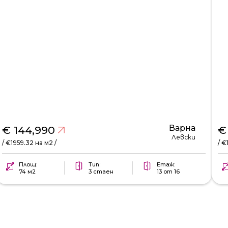
Варна
€ 144,990
€
Левски
/ €1959.32 на м2 /
/ €
Площ:
Тип:
Етаж:
74 м2
3 стаен
13 от 16