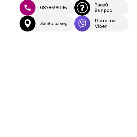
Задай
0878699196
въпрос
Пиши на
Заяви оглед
Viber