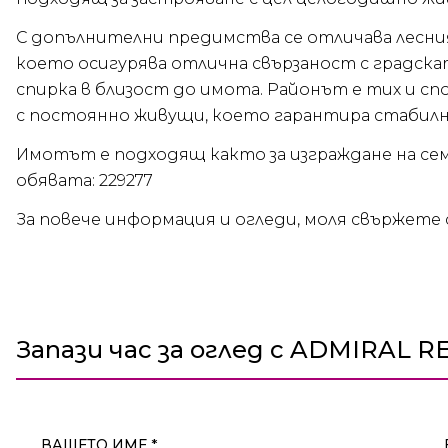
С допълнителни предимства се отличава лесни
което осигурява отлична свързаност с градска
спирка в близост до имота. Районът е тих и сп
с постоянно живущи, което гарантира стабилн
Имотът е подходящ както за изграждане на сем
обявата: 229277
За повече информация и огледи, моля свържете с
Запази час за оглед с ADMIRAL R
ВАШЕТО ИМЕ *