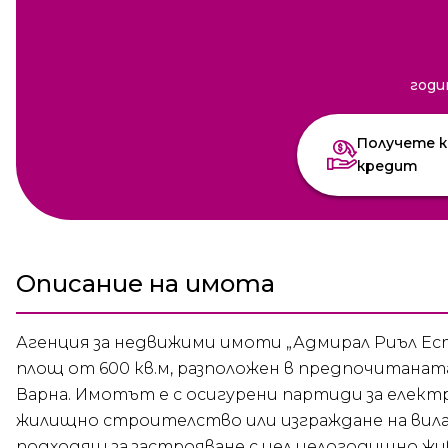
годи
Получете к
кредит
Описание на имота
Агенция за недвижими имоти „Адмирал Риъл Ест
площ от 600 кв.м, разположен в предпочитанат
Варна. Имотът е с осигурени партиди за електр
жилищно строителство или изграждане на вила.
подходящ за застрояване с цел целогодишно жи