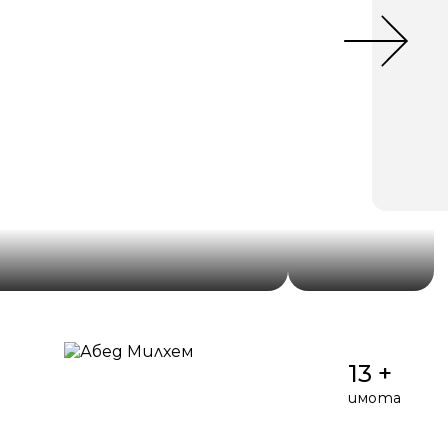
13 +
имота