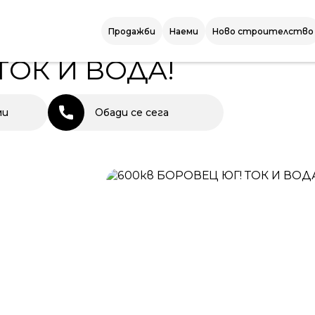
ОК И ВОДА!
Продажби
Наеми
Ново строителство
ТОК И ВОДА!
ми
Обади се сега