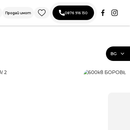
Продай имот
0876 916 150
BG