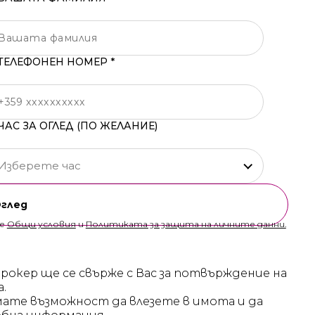
ТЕЛЕФОНЕН НОМЕР *
ЧАС ЗА ОГЛЕД (ПО ЖЕЛАНИЕ)
Изберете час
Оглед
те
Общи условия
и
Политиката за защита на личните данни.
брокер ще се свърже с Вас за потвърждение на
а.
мате възможност да влезете в имота и да