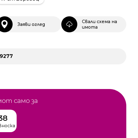
Свали схема на
Заяви оглед
имота
29277
мот само за
38
вноска