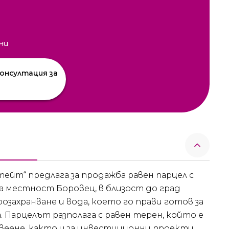
ни
онсултация за
ейт“ предлага за продажба равен парцел с
а местност Боровец, в близост до град
озахранване и вода, което го прави готов за
 Парцелът разполага с равен терен, който е
веене, както и за инвестиционни проекти.