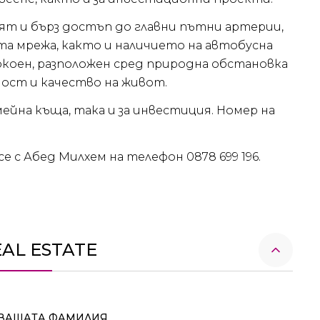
ят и бърз достъп до главни пътни артерии,
та мрежа, както и наличието на автобусна
окоен, разположен сред природна обстановка
ост и качество на живот.
ейна къща, така и за инвестиция. Номер на
е с Абед Милхем на телефон 0878 699 196.
EAL ESTATE
ВАШАТА ФАМИЛИЯ