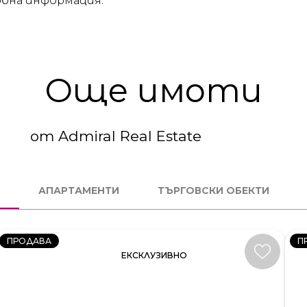
бна информация.
Още имоти
от Admiral Real Estate
3
4
СТАЕН
С
АПАРТАМЕНТИ
ТЪРГОВСКИ ОБЕКТИ
КОД:
К
231581
23
ПРОДАВА
П
ЕКСКЛУЗИВНО