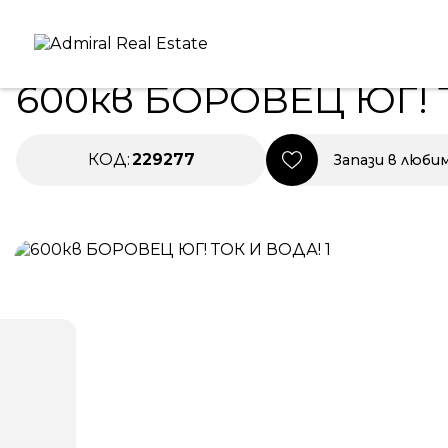
Начало
|
Имоти в Продажба
|
600кв БОРОВЕЦ ЮГ! Т
ЕКСКЛУЗИВНО
ПРОДАВА
600кв БОРОВЕЦ ЮГ! 
КОД:
229277
Запази в люби