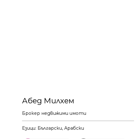
Абед Милхем
Брокер недвижими имоти
Езици: Български, Арабски