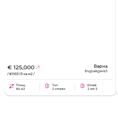
Варна
€ 125,000
Възраждане3
/ €1953.13 на м2 /
Площ:
Тип:
Етаж:
64 м2
2 стаен
2 от 5