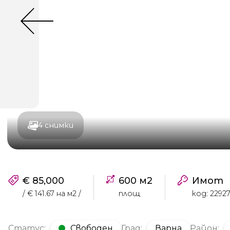
4 снимки
€ 85,000
600 м2
Имот
/ € 141.67 на м2 /
площ
код: 2292
Статус:
Свободен
Град:
Варна
Район: