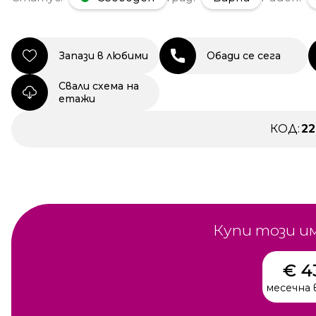
Запази в любими
Обади се сега
Свали схема на
етажи
КОД:
2
Купи този и
€ 4
месечна 