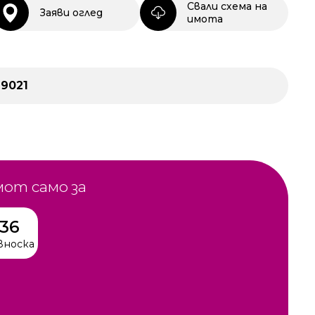
Свали схема на
Заяви оглед
имота
29021
мот само за
236
вноска