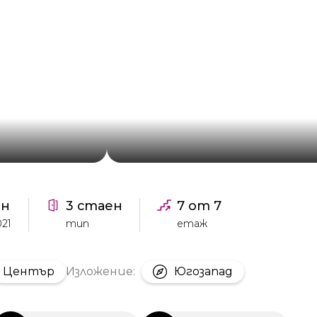
ен
3 стаен
7 от 7
021
тип
етаж
Център
Изложение:
Югозапад