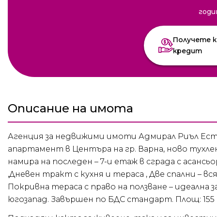
годи
Получете к
кредит
Описание на имота
Агенция за недвижими имоти Адмирал Риъл Ес
апартамент в Центъра на гр. Варна, ново тух
намира на последен – 7-и етаж в сграда с асанс
,Дневен тракт с кухня и тераса , Две спални – вс
Покривна тераса с право на ползване – идеална 
югозапад. Завършен по БДС стандарт. Площ: 155 