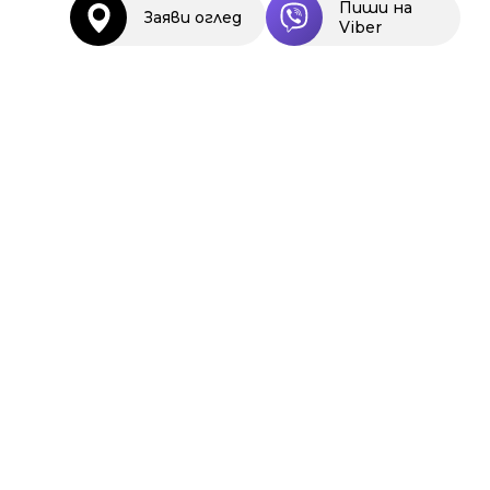
Пиши на
Заяви оглед
Viber