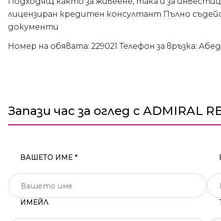
Подходящ както за живеене, така и за инвестиц
лицензиран кредитен консултант Пълно съдейс
документи
Номер на обявата: 229021 Телефон за връзка: Абед
Запази час за оглед с ADMIRAL R
ВАШЕТО ИМЕ *
ИМЕЙЛ