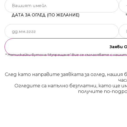
ДАТА ЗА ОГЛЕД (ПО ЖЕЛАНИЕ)
Заяви 
* Натискайки бутона “Изпращане” Вие се съгласявате с наши
След като направите заявката за оглед, нашия 
час
Огледите са напълно безплатни, като ще и
получите по-подро