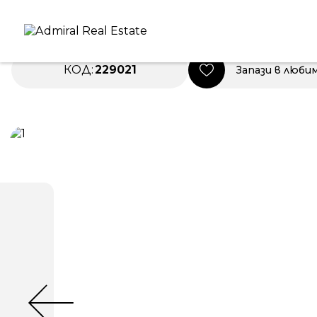
Начало
|
Имоти в Продажба
ПРОДАВА
КОД:
229021
Запази в люби