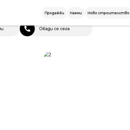
Продажби
Наеми
Ново строителство
ми
Обади се сега