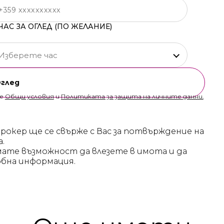
ЧАС ЗА ОГЛЕД (ПО ЖЕЛАНИЕ)
Изберете час
Оглед
те
Общи условия
и
Политиката за защита на личните данни.
брокер ще се свърже с Вас за потвърждение на
а.
мате възможност да влезете в имота и да
бна информация.