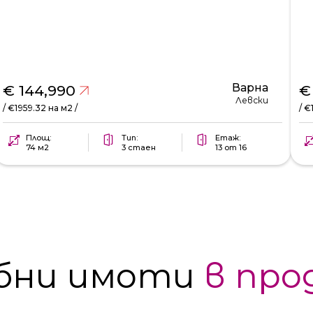
Варна
€ 144,990
€
Левски
/ €1959.32 на м2 /
/ €
Площ:
Тип:
Етаж:
74 м2
3 стаен
13 от 16
бни имоти
в про