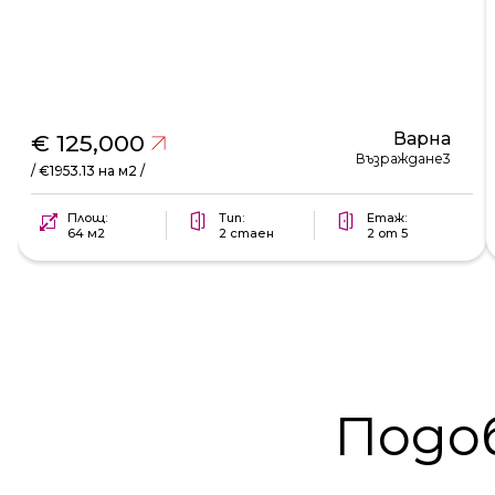
Варна
€ 125,000
Възраждане3
/ €1953.13 на м2 /
Площ:
Тип:
Етаж:
64 м2
2 стаен
2 от 5
Подо