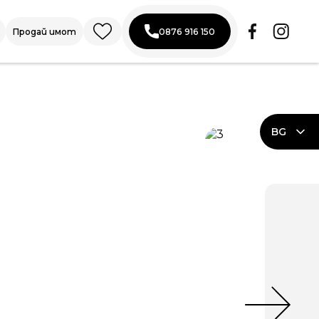
Продай имот
0876 916 150
BG