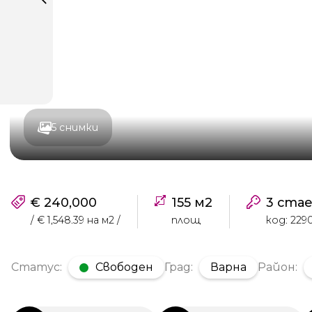
5 снимки
€ 240,000
155 м2
3 ста
/ € 1,548.39 на м2 /
площ
код: 229
Статус:
Свободен
Град:
Варна
Район: