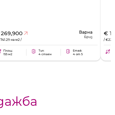
Варна
 269,900
€ 1
Бриз
1741.29 на м2 /
/ €2281
Площ:
Тип:
Етаж:
П
155 м2
4 стаен
4 от 5
6
дажба