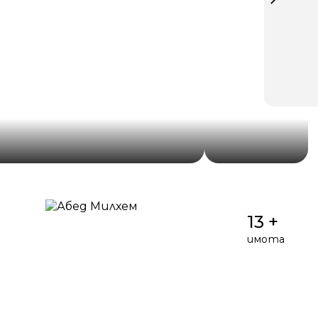
13 +
имота