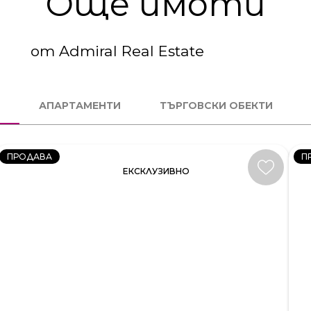
Още имоти
от Admiral Real Estate
3
4
СТАЕН
С
АПАРТАМЕНТИ
ТЪРГОВСКИ ОБЕКТИ
КОД:
К
231581
23
ПРОДАВА
П
ЕКСКЛУЗИВНО