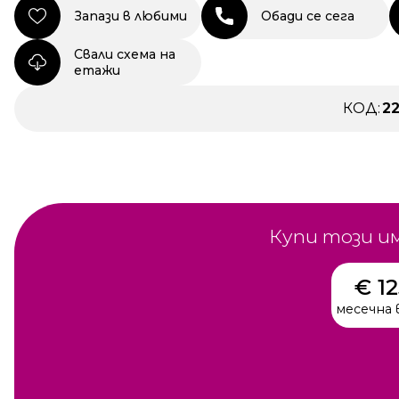
Запази в любими
Обади се сега
Свали схема на
етажи
КОД:
2
Купи този и
€ 1
месечна 