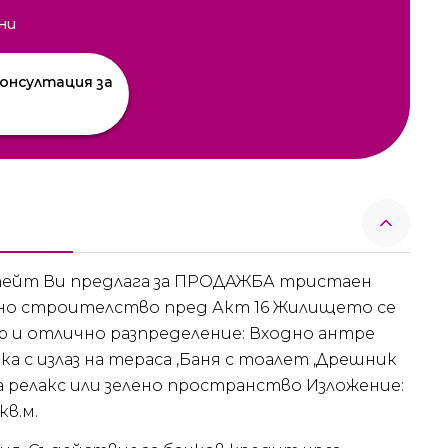
ни
онсултация за
тейт Ви предлага за ПРОДАЖБА тристаен
лено строителство пред Акт 16 Жилището се
ьор и отлично разпределение: Входно антре
яка с излаз на тераса ,Баня с тоалет ,Дрешник
за релакс или зелено пространство Изложение:
кв.м.