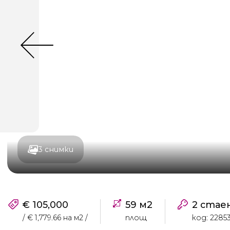
3 снимки
€ 105,000
59 м2
2 стае
/ € 1,779.66 на м2 /
площ
код: 2285