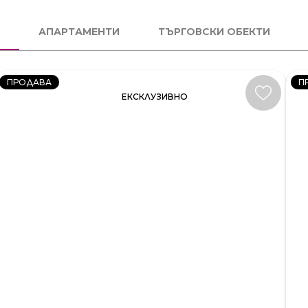
3
4
СТАЕН
С
АПАРТАМЕНТИ
ТЪРГОВСКИ ОБЕКТИ
КОД:
К
231581
23
ПРОДАВА
П
ЕКСКЛУЗИВНО