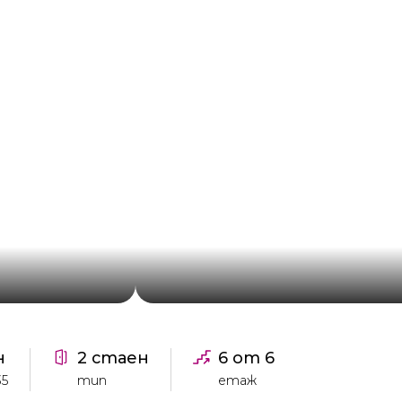
н
2 стаен
6 от 6
35
тип
етаж