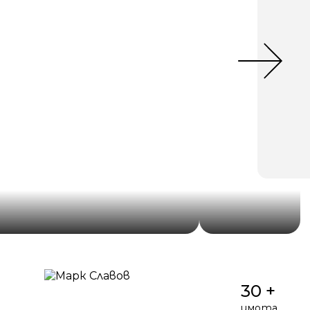
30 +
имота