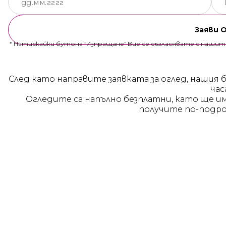
Заяви 
* Натискайки бутона “Изпращане” Вие се съгласявате с наши
След като направите заявката за оглед, нашия 
час
Огледите са напълно безплатни, като ще и
получите по-подро