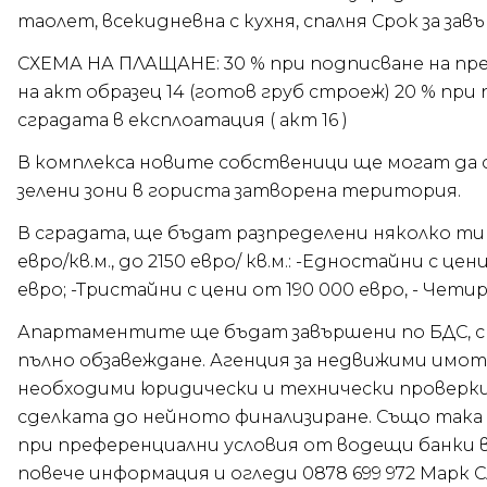
таолет, всекидневна с кухня, спалня Срок за зав
СХЕМА НА ПЛАЩАНЕ: 30 % при подписване на пр
на акт образец 14 (готов груб строеж) 20 % при 
сградата в експлоатация ( акт 16 )
В комплекса новите собственици ще могат да с
зелени зони в гориста затворена територия.
В сградата, ще бъдат разпределени няколко т
евро/кв.м., до 2150 евро/ кв.м.: -Едностайни с це
евро; -Тристайни с цени от 190 000 евро, - Чети
Апартаментите ще бъдат завършени по БДС, с 
пълно обзавеждане. Агенция за недвижими имот
необходими юридически и технически проверки 
сделката до нейното финализиране. Също така
при преференциални условия от водещи банки в
повече информация и огледи 0878 699 972 Марк 