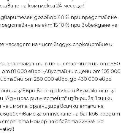
ършване на комплекса 24 месеца !
едварителен договор 40 % при представяне
представяне на акт 15 10 % при въвеждане на
е насладят на чист въздух, спокойствие и
ипа апартаменти с цени стартиращи от 1580
ни от 81 000 евро; -Двустайни с цени от 105 000
ристайни от 280 000 евро, до 430 000 евро
опция завършване до ключ и възможност за
и "Адмирал риъл естейт" извършва всички
на имота, организира всички етапи на
 съдействаме за отпускане на банков кредит
 страната.Номер на обявата 228535. За
Славов