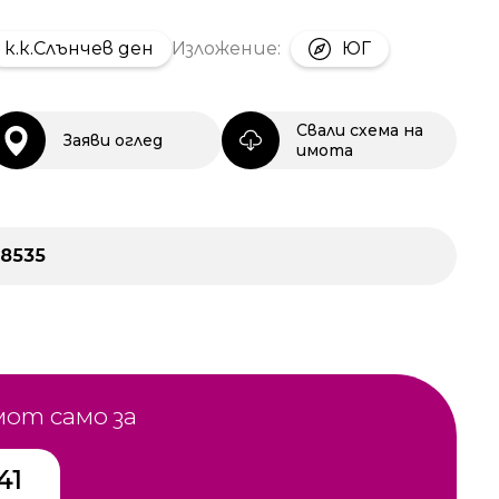
к.к.Слънчев ден
Изложение:
ЮГ
Свали схема на
Заяви оглед
имота
28535
мот само за
41