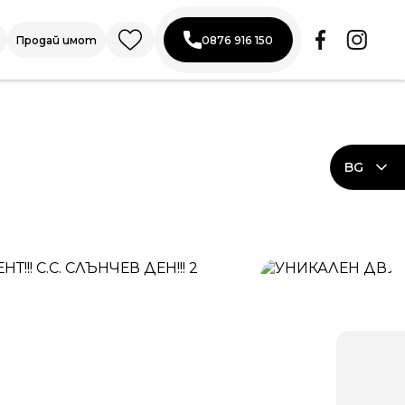
Продай имот
0876 916 150
BG