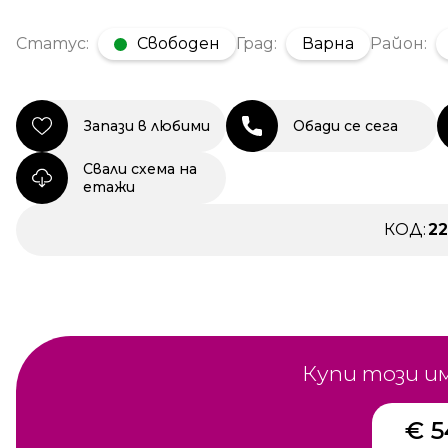
Статус:
Свободен
Град:
Варна
Район:
Запази в любими
Обади се сега
Свали схема на
етажи
КОД:
2
Купи този и
€ 5