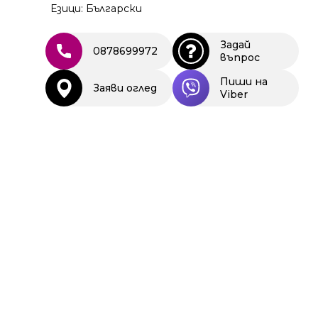
Езици: Български
Задай
0878699972
въпрос
Пиши на
Заяви оглед
Viber