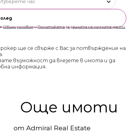
Изберете час
Оглед
те
Общи условия
и
Политиката за защита на личните данни.
брокер ще се свърже с Вас за потвърждение на
а.
мате възможност да влезете в имота и да
бна информация.
Още имоти
от Admiral Real Estate