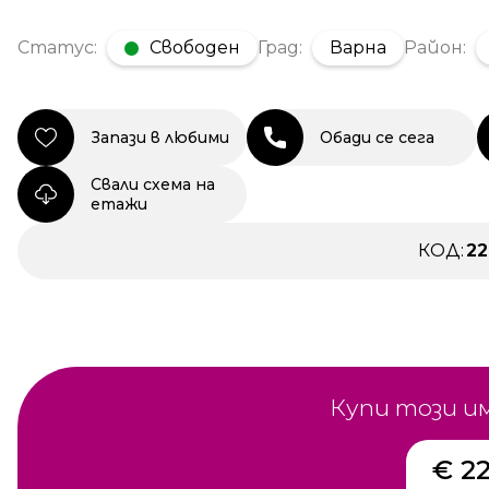
Статус:
Свободен
Град:
Варна
Район:
Запази в любими
Обади се сега
Свали схема на
етажи
КОД:
2
Купи този и
€ 2