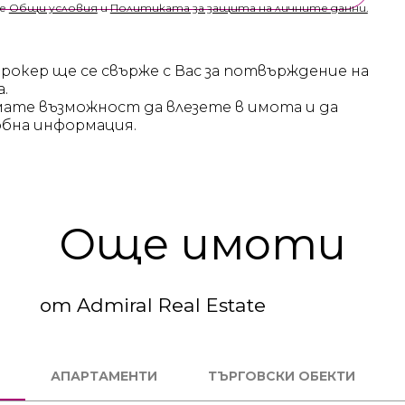
те
Общи условия
и
Политиката за защита на личните данни.
брокер ще се свърже с Вас за потвърждение на
а.
мате възможност да влезете в имота и да
бна информация.
Още имоти
от Admiral Real Estate
3
4
СТАЕН
С
АПАРТАМЕНТИ
ТЪРГОВСКИ ОБЕКТИ
КОД:
К
231581
23