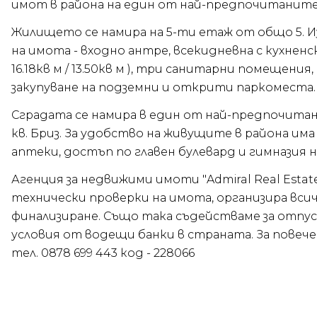
имот в района на един от най-предпочитаните к
Жилището се намира на 5-ти етаж от общо 5. Изл
на имота - входно антре, всекидневна с кухненски б
16.18кв м / 13.50кв м ), три санитарни помещения
закупуване на подземни и открити паркоместа.
Сградата се намира в един от най-предпочитани
кв. Бриз. За удобство на живущите в района им
аптеки, достъп по главен булевард и гимназия 
Агенция за недвижими имоти "Admiral Real Esta
технически проверки на имота, организира вси
финализиране. Също така съдействаме за отпу
условия от водещи банки в страната. За повеч
тел. 0878 699 443 код - 228066