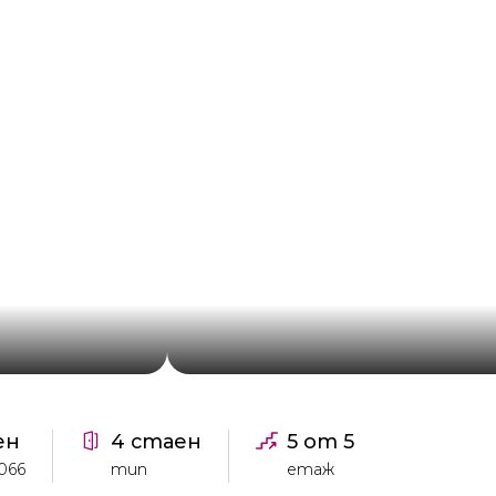
ен
4 стаен
5 от 5
066
тип
етаж