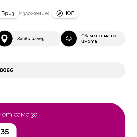
Бриз
Изложение:
ЮГ
Свали схема на
Заяви оглед
имота
28066
мот само за
235