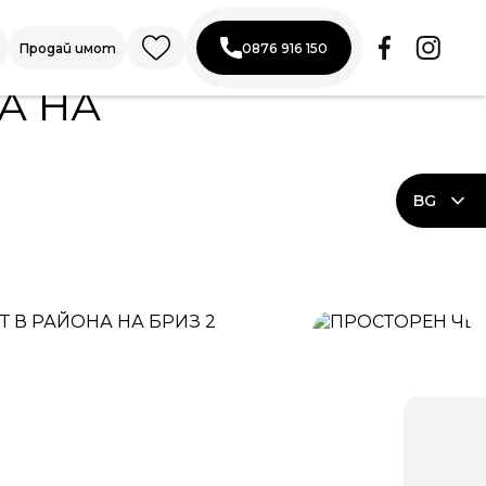
Продай имот
0876 916 150
А НА
BG