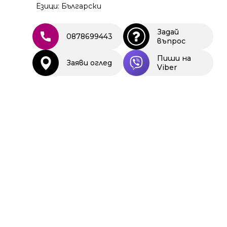
Езици: Български
Задай
0878699443
въпрос
Пиши на
Заяви оглед
Viber