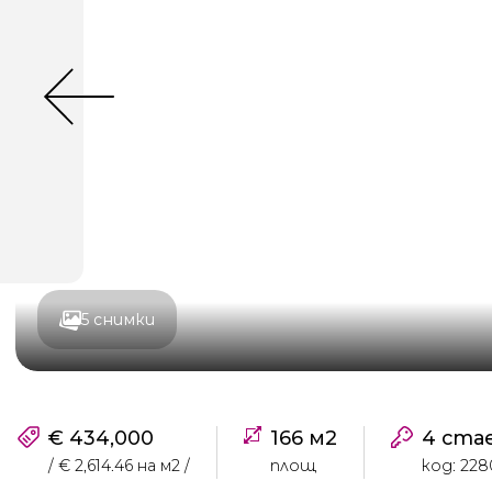
5 снимки
€ 434,000
166 м2
4 ста
/ € 2,614.46 на м2 /
площ
код: 228