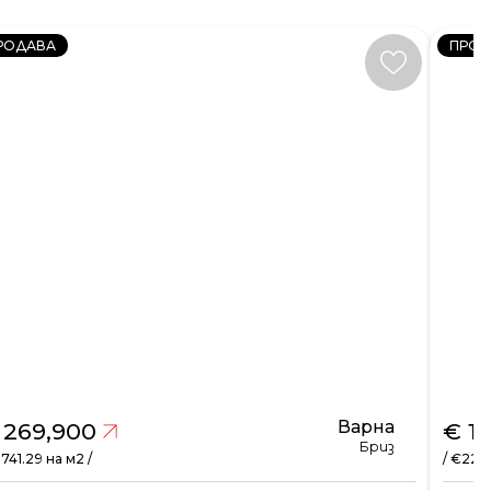
РОДАВА
ПРОД
Варна
 269,900
€ 1
Бриз
1741.29 на м2 /
/ €2281