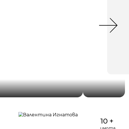
10 +
имота