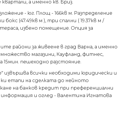
вартали, а именно кв. Бриз.
ожение - юг. Площ - 166кв м. Разпределение
окс (47.49кв м ), три спални ( 19.37кв м /
, тераса, избено помещение. Опция за
те райони за живеене в град Варна, а именно
а множество магазини, Кауфланд, фитнес,
на 15мин. пешеходно разстояние.
te" извършва всички необходими юридически и
чки етапи на сделката до нейното
скане на банков кредит при преференциални
е информация и оглед - Валентина Игнатова