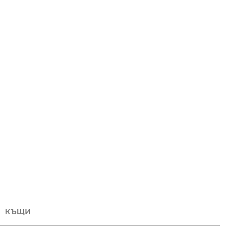
2
ТАЕН
СТАЕ
КЪЩИ
ОД:
КОД:
1580
23153