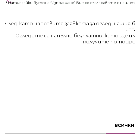
* Натискайки бутона “Изпращане” Вие се съгласявате с наши
След като направите заявката за оглед, нашия 
час
Огледите са напълно безплатни, като ще и
получите по-подро
2
СТАЕН
ВСИЧКИ
КОД:
231606