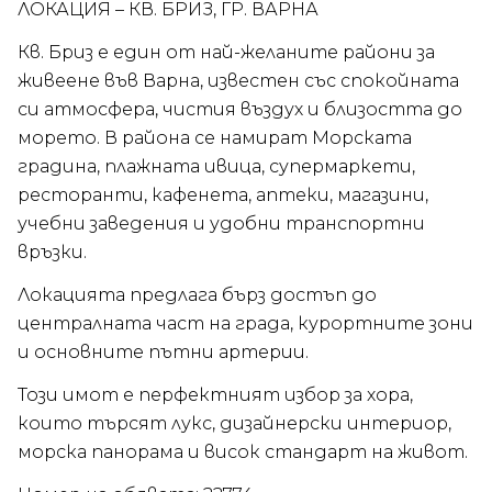
ЛОКАЦИЯ – КВ. БРИЗ, ГР. ВАРНА
Кв. Бриз е един от най-желаните райони за
живеене във Варна, известен със спокойната
си атмосфера, чистия въздух и близостта до
морето. В района се намират Морската
градина, плажната ивица, супермаркети,
ресторанти, кафенета, аптеки, магазини,
учебни заведения и удобни транспортни
връзки.
Локацията предлага бърз достъп до
централната част на града, курортните зони
и основните пътни артерии.
Този имот е перфектният избор за хора,
които търсят лукс, дизайнерски интериор,
морска панорама и висок стандарт на живот.