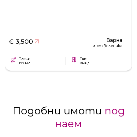
Варна
€ 3,500
м-ст Зеленика
Площ:
Тип:
197 м2
Къща
Подобни имоти
под
наем