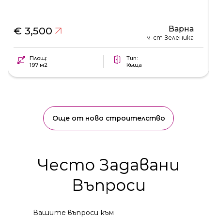
Варна
€ 3,500
м-ст Зеленика
Площ:
Тип:
197 м2
Къща
Още от ново строителство
Често Задавани
Въпроси
Вашите въпроси към