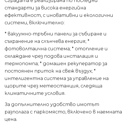
Сградата е реализирана по последни
стандарти за висока енергийна
ефективност, с иновативни и екологични
системи, включително:
* вакуумно-тръбни панели за събиране и
съхранение на слънчева енергия; *
фотоволтаична система; * отопление и
охлаждане чрез подова инсталация и
термопомпа; * домашен рекуператор за
постоянен приток на свеж въздух; *
интелигентна система за управление на
щорите чрез метеостанция, следяща
климатичните условия.
За допълнително удобство имотът
разполага с паркомясто, включено в наемната
цена.