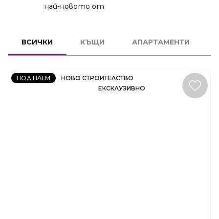
най-новото от
КЪЩА
ВСИЧКИ
КЪЩИ
АПАРТАМЕНТИ
КОД:
35414
ПОД НАЕМ
НОВО СТРОИТЕЛСТВО
ЕКСКЛУЗИВНО