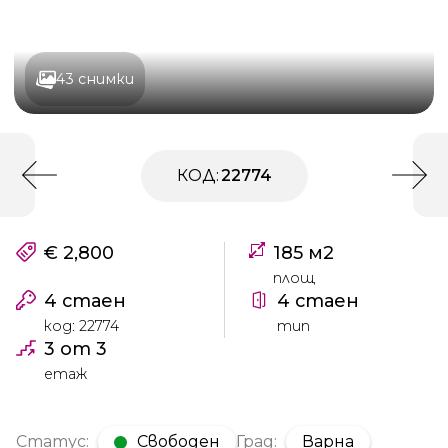
43 снимки
КОД:
22774
€ 2,800
185 м2
площ
4 стаен
4 стаен
код: 22774
тип
3 от 3
етаж
Статус:
Свободен
Град:
Варна