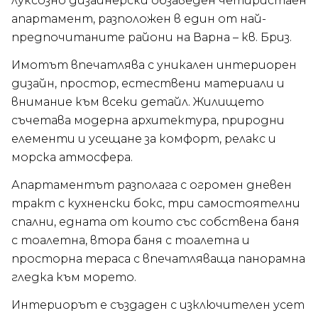
луксозно дизайнерски обзаведен четиристаен
апартамент, разположен в един от най-
предпочитаните райони на Варна – кв. Бриз.
Имотът впечатлява с уникален интериорен
дизайн, простор, естествени материали и
внимание към всеки детайл. Жилището
съчетава модерна архитектура, природни
елементи и усещане за комфорт, релакс и
морска атмосфера.
Апартаментът разполага с огромен дневен
тракт с кухненски бокс, три самостоятелни
спални, едната от които със собствена баня
с тоалетна, втора баня с тоалетна и
просторна тераса с впечатляваща панорамна
гледка към морето.
Интериорът е създаден с изключителен усет