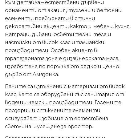
към детайла – естествени дървени
орнаменти от акация, тухлени и бетонни
елементи, превърнати в стилни
декоративни акценти, както и мебели, кухня,
матраци, дивани, осветителни тела и
настилки от висок клас италиански
производители. Особен акцент в
трапезарната зона е дизайнерската маса,
изработена по поръчка от рядко и ценно
дърво от Амазонка.
Баните са изпълнени с материали от висок
клас, като са оборудвани със санитария от
водещи немски производители. Големите
прозорци и стъклените елементи
осигуряват изобилие от естествена
светлина и усещане за простор.