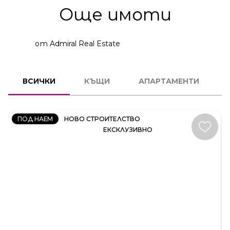
Още имоти
от Admiral Real Estate
КЪЩА
ВСИЧКИ
КЪЩИ
АПАРТАМЕНТИ
КОД:
35414
ПОД НАЕМ
НОВО СТРОИТЕЛСТВО
ЕКСКЛУЗИВНО