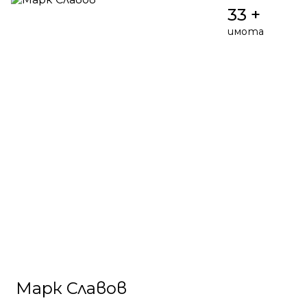
33 +
имота
Марк Славов