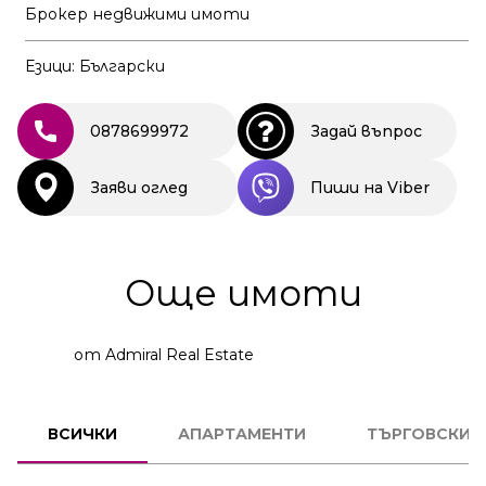
Брокер недвижими имоти
Езици: Български
0878699972
Задай въпрос
Заяви оглед
Пиши на Viber
Още имоти
от Admiral Real Estate
3
СТАЕН
ВСИЧКИ
АПАРТАМЕНТИ
ТЪРГОВСКИ 
КОД:
231581