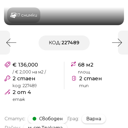
17 снимки
КОД:
227489
€ 136,000
68 м2
/ € 2,000 на м2 /
площ
2 стаен
2 стаен
код: 227489
тип
2 от 4
етаж
Статус:
Свободен
Град:
Варна
Район:
м-ст Траката