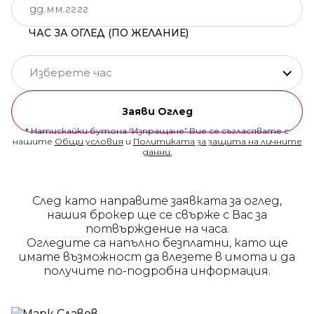
ЧАС ЗА ОГЛЕД (ПО ЖЕЛАНИЕ)
Изберете час
Заяви Оглед
* Натискайки бутона “Изпращане” Вие се съгласявате с
нашите
Общи условия
и
Политиката за защита на личните
данни.
След като направите заявката за оглед,
нашия брокер ще се свърже с Вас за
потвърждение на часа.
Огледите са напълно безплатни, като ще
имате възможност да влезете в имота и да
получите по-подробна информация.