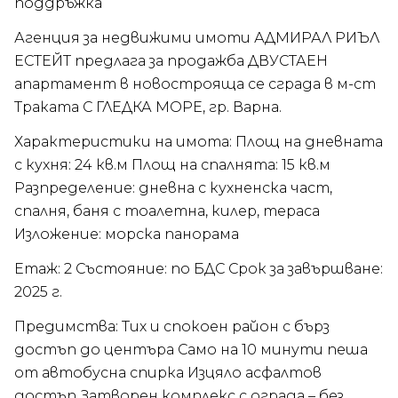
поддръжка
Агенция за недвижими имоти АДМИРАЛ РИЪЛ
ЕСТЕЙТ предлага за продажба ДВУСТАЕН
апартамент в новострояща се сграда в м-ст
Траката С ГЛЕДКА МОРЕ, гр. Варна.
Характеристики на имота: Площ на дневната
с кухня: 24 кв.м Площ на спалнята: 15 кв.м
Разпределение: дневна с кухненска част,
спалня, баня с тоалетна, килер, тераса
Изложение: морска панорама
Етаж: 2 Състояние: по БДС Срок за завършване:
2025 г.
Предимства: Тих и спокоен район с бърз
достъп до центъра Само на 10 минути пеша
от автобусна спирка Изцяло асфалтов
достъп Затворен комплекс с ограда – без