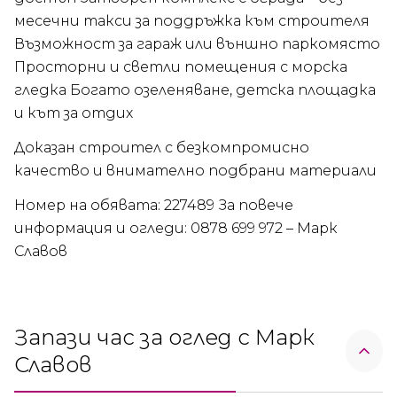
месечни такси за поддръжка към строителя
Възможност за гараж или външно паркомясто
Просторни и светли помещения с морска
гледка Богато озеленяване, детска площадка
и кът за отдих
Доказан строител с безкомпромисно
качество и внимателно подбрани материали
Номер на обявата: 227489 За повече
информация и огледи: 0878 699 972 – Марк
Славов
Запази час за оглед с Марк
Славов