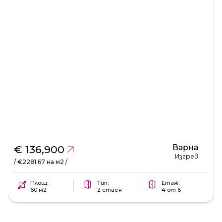
Варна
€ 136,900
Изгрев
/ €2281.67 на м2 /
Площ:
Тип:
Етаж:
60 м2
2 стаен
4 от 6