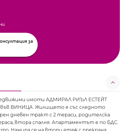
ни
онсултация за
за недвижими имоти АДМИРАЛ РИЪЛ ЕСТЕЙТ
 във ВИНИЦА. Жилището е със следното
орен дневен тракт с 2 тераси, родителска
ераса, втора спалня. Апартаментът е по БДС.
то. Намира се на втори етаж с прекрана