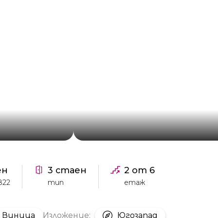
ен
3 стаен
2 от 6
822
тип
етаж
Виница
Изложение:
Югозапад