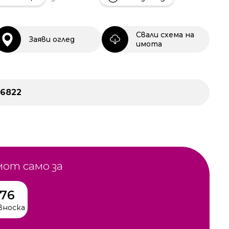
Свали схема на
Заяви оглед
имота
26822
мот само за
076
вноска