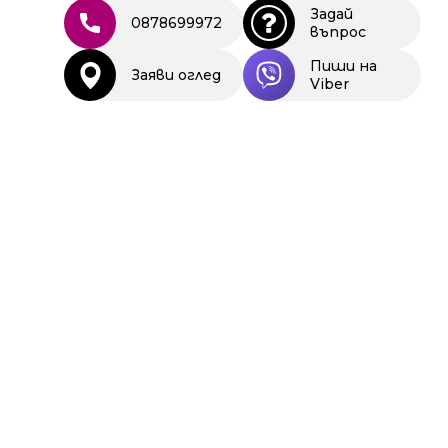
Задай
0878699972
въпрос
Пиши на
Заяви оглед
Viber