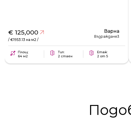
Варна
€ 125,000
Възраждане3
/ €1953.13 на м2 /
Площ:
Тип:
Етаж:
64 м2
2 стаен
2 от 5
Подо