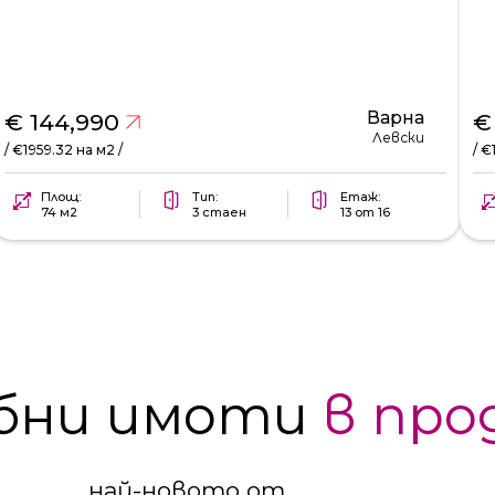
Варна
€ 144,990
€
Левски
/ €1959.32 на м2 /
/ €
Площ:
Тип:
Етаж:
74 м2
3 стаен
13 от 16
бни имоти
в про
най-новото от