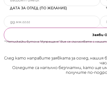
ДАТА ЗА ОГЛЕД (ПО ЖЕЛАНИЕ)
Заяви 
* Натискайки бутона “Изпращане” Вие се съгласявате с наши
След като направите заявката за оглед, нашия 
час
Огледите са напълно безплатни, като ще и
получите по-подро