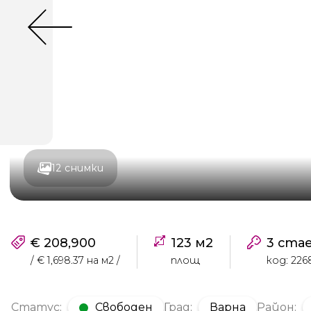
12 снимки
€ 208,900
123 м2
3 ста
/ € 1,698.37 на м2 /
площ
код: 226
Статус:
Свободен
Град:
Варна
Район: