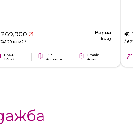
Варна
 269,900
€ 1
Бриз
1741.29 на м2 /
/ €2281
Площ:
Тип:
Етаж:
П
155 м2
4 стаен
4 от 5
6
дажба