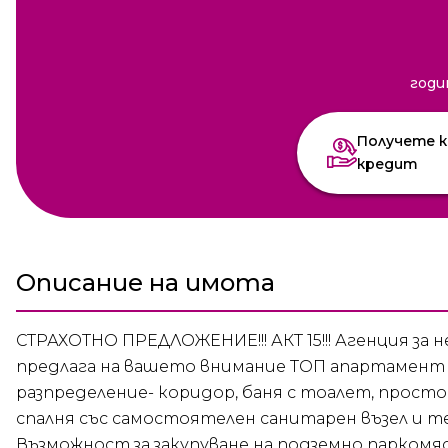
годи
Получете к
кредит
Описание на имота
СТРАХОТНО ПРЕДЛОЖЕНИЕ!!! АКТ 15!!! Агенция 
предлага на вашето внимание ТОП апартамент
разпределение- коридор, баня с тоалет, прост
спалня със самостоятелен санитарен възел и т
Възможност за закупуване на подземно паркомяс