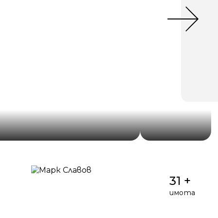
31 +
имота