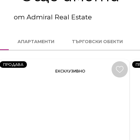
от Admiral Real Estate
3
4
СТАЕН
С
АПАРТАМЕНТИ
ТЪРГОВСКИ ОБЕКТИ
КОД:
К
231581
23
ПРОДАВА
П
ЕКСКЛУЗИВНО