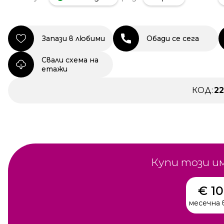
Запази в любими
Обади се сега
Свали схема на
етажи
КОД:
2
Купи този и
€ 1
месечна 