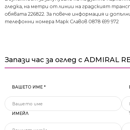
гледка, на метри от линии на градският транс
обявата 226822. За повече информация и допъл
телефонни номера Марк Славов 0878 699 972
Запази час за оглед с ADMIRAL R
ВАШЕТО ИМЕ *
ИМЕЙЛ