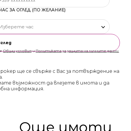
ЧАС ЗА ОГЛЕД (ПО ЖЕЛАНИЕ)
Изберете час
Оглед
те
Общи условия
и
Политиката за защита на личните данни.
брокер ще се свърже с Вас за потвърждение на
а.
мате възможност да влезете в имота и да
бна информация.
Още имоти