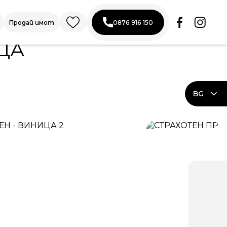
Продай имот
0876 916 150
ЦА
BG