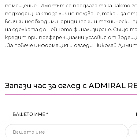
помещение . Имотът се предлага така както г
подходящ както за лично ползване, така и за о
всички необходими юридически и технически пр
на сделката до нейното финализиране. Също та
кредит при преференциални условия от водещи 
. За повече информация и огледи Николай Димитр
Запази час за оглед с ADMIRAL R
ВАШЕТО ИМЕ *