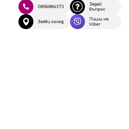
Задай
0896884373
въпрос
Пиши на
Заяви оглед
Viber