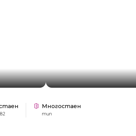
стаен
Многостаен
782
тип