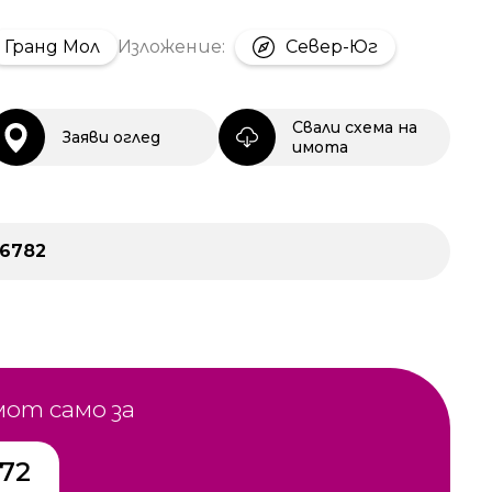
Гранд Мол
Изложение:
Север-Юг
Свали схема на
Заяви оглед
имота
26782
мот само за
272