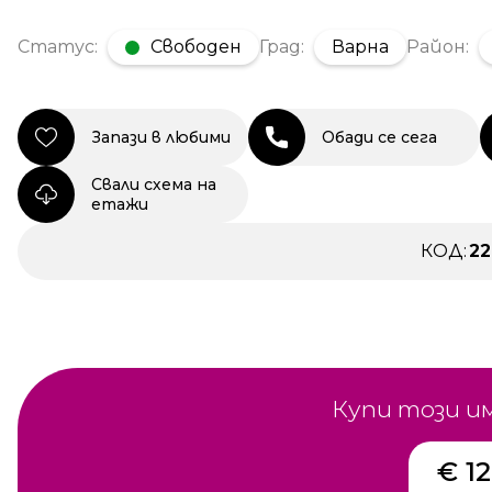
Статус:
Свободен
Град:
Варна
Район:
Запази в любими
Обади се сега
Свали схема на
етажи
КОД:
2
Купи този и
€ 1