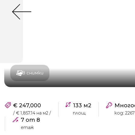
8 снимки
€ 247,000
133 м2
Много
/ € 1,857.14 на м2 /
площ
код: 226
7 от 8
етаж