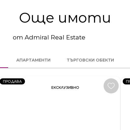
Още имоти
от Admiral Real Estate
3
4
СТАЕН
С
АПАРТАМЕНТИ
ТЪРГОВСКИ ОБЕКТИ
КОД:
К
231581
23
ПРОДАВА
П
ЕКСКЛУЗИВНО