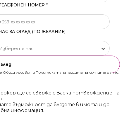
ТЕЛЕФОНЕН НОМЕР *
ЧАС ЗА ОГЛЕД (ПО ЖЕЛАНИЕ)
Изберете час
Оглед
те
Общи условия
и
Политиката за защита на личните данни.
брокер ще се свърже с Вас за потвърждение на
а.
мате възможност да влезете в имота и да
бна информация.