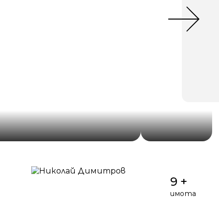
9 +
имота