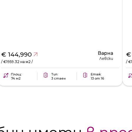
Варна
€ 144,990
€
Левски
/ €1959.32 на м2 /
/ €
Площ:
Тип:
Етаж:
74 м2
3 стаен
13 от 16