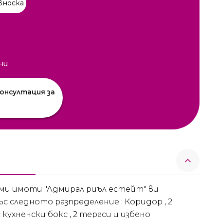
вноска
ни
онсултация за
ими имоти "Адмирал риъл естейт" ви
ъс следното разпределение : Коридор , 2
кухненски бокс , 2 тераси и избено