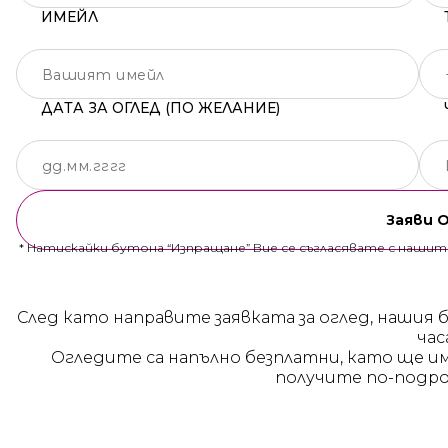
ИМЕЙЛ
ДАТА ЗА ОГЛЕД (ПО ЖЕЛАНИЕ)
Заяви 
* Натискайки бутона “Изпращане” Вие се съгласявате с наши
След като направите заявката за оглед, нашия 
час
Огледите са напълно безплатни, като ще и
получите по-подро