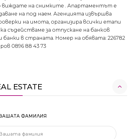
о виждате на снимките . Апартаментът е
тдаване на под наем. Агенцията извършва
оверки на имота, организира всички етапи
ка съдействаме за отпускане на банков
банки в страната. Номер на обявата: 226782
ов 0896 88 43 73
EAL ESTATE
ВАШАТА ФАМИЛИЯ