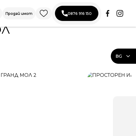
Продай имот
0876 916 150
ОЛ
BG