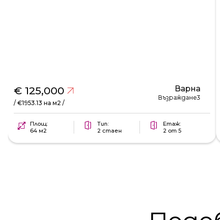
Варна
€ 125,000
Възраждане3
/ €1953.13 на м2 /
Площ:
Тип:
Етаж:
64 м2
2 стаен
2 от 5