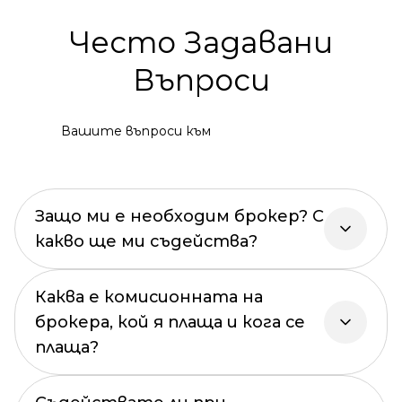
Често Задавани
Въпроси
Вашите въпроси към
Защо ми е необходим брокер? С
какво ще ми съдейства?
Каква е комисионната на
брокера, кой я плаща и кога се
плаща?