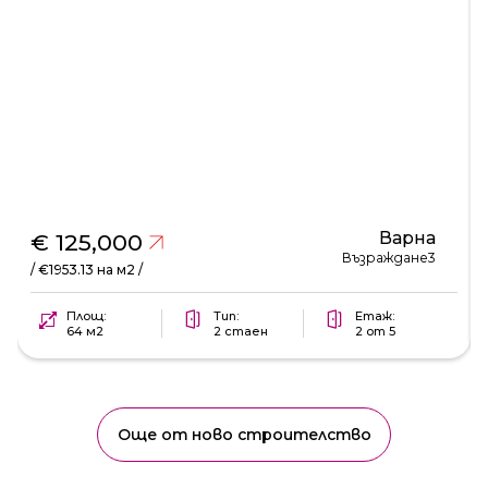
Варна
€ 125,000
Възраждане3
/ €1953.13 на м2 /
Площ:
Тип:
Етаж:
64 м2
2 стаен
2 от 5
Още от ново строителство