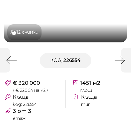
12 снимки
КОД:
226554
€ 320,000
1451 м2
/ € 220.54 на м2 /
площ
Къща
Къща
код: 226554
тип
3 от 3
етаж