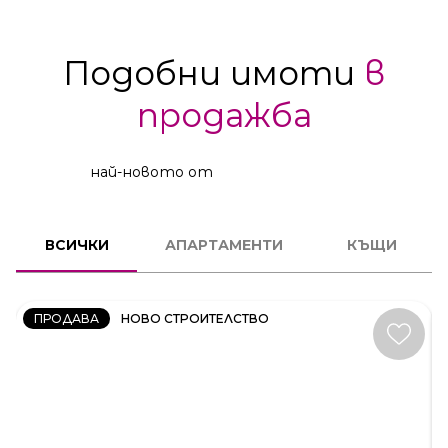
Подобни имоти
в
продажба
най-новото от
2
СТАЕН
ВСИЧКИ
АПАРТАМЕНТИ
КЪЩИ
КОД:
231606
ПРОДАВА
НОВО СТРОИТЕЛСТВО