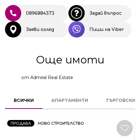
0896884373
Задай въпрос
Заяви оглед
Пиши на Viber
Още имоти
от Admiral Real Estate
2
СТАЕН
ВСИЧКИ
АПАРТАМЕНТИ
ТЪРГОВСКИ 
КОД:
231606
ПРОДАВА
НОВО СТРОИТЕЛСТВО