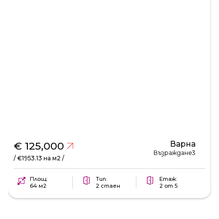
Варна
€ 125,000
Възраждане3
/ €1953.13 на м2 /
Площ:
Тип:
Етаж:
64 м2
2 стаен
2 от 5