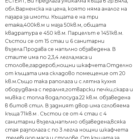
ЕСТЕЙТ, Ви предлага уникална къща в гр.Бяла,
обл.Варненска на цена, която няма аналог на
пазара за имоти. Къщата е на три
етажа,400кв.м и маза 50кв.м, общата
квадратура е 450 кв.м. Парцелът е 1451кв.м.
Състои се от 15 стаи и 6 санитарни
възела.Продава се напълно обзаведена. В
стаите има по 2,3,4 легла,маса и
столове,гардероб,нощни шкафчета.Отделно
от къщата има складово помещение от 20
кв.м.Също така раполага и с лятна кухня
оборудвана с пералня,готварски печки,скара и
мивка с топла вода,посуда.22 кв.м. обзаведена
в битов стил. В задният двор има сглобяема
къща 71кв.м . Състои се от 4 стаи с 4
санитарни възела,напълно обзаведена,всяка
стая разполага с по 3 легла нощни шкафчета
,телевизор,маса и столове. От къщата за