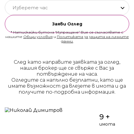
Изберете час
Заяви Оглед
* Натискайки бутона “Изпращане” Вие се съгласявате с
нашите
Общи условия
и
Политиката за защита на личните
данни.
След като направите заявката за оглед,
нашия брокер ще се свърже с Вас за
потвърждение на часа.
Огледите са напълно безплатни, като ще
имате възможност да влезете в имота и да
получите по-подробна информация.
9 +
имота