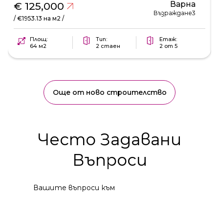
Варна
€ 125,000
Възраждане3
/ €1953.13 на м2 /
Площ:
Тип:
Етаж:
64 м2
2 стаен
2 от 5
Още от ново строителство
Често Задавани
Въпроси
Вашите въпроси към