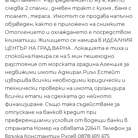
апартамент . Разпределението му е, както
следва: 2 спални , дневен тракт с кухня , баня с
тоалет , тераса . Имотът се продава напълно
обзаведен, както е приложено на снимките.
Отоплението и охлаждането е посредством
климатици. Жилището се намира в ИДЕАЛНИЯ
ЦЕНТЪР НА ГРАД ВАРНА . Локацията е тиха и
спокойна.Намира се на 5 мин пешеходно
разстояние от морската градина.Агенция за
недвижими имоти Адмирал Риъл Естейт
извършва всички необходими юридически и
технически проверки на имота, организира
всички етапи на сделката до нейното
финализиране. Също така съдействаме за
отпускане на банков кредит при
преференциални условия от водещи банки в
страната Номер на обявата 226411. Телефон за
връзка Константин Русев 0878 699 675