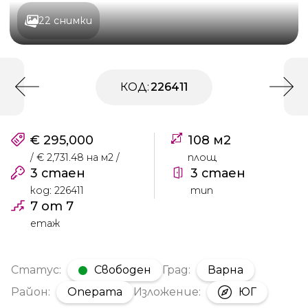
22 снимки
КОД:
226411
€ 295,000
108 м2
/ € 2,731.48 на м2 /
площ
3 стаен
3 стаен
код: 226411
тип
7 от 7
етаж
Статус:
Свободен
Град:
Варна
Район:
Операта
Изложение:
ЮГ