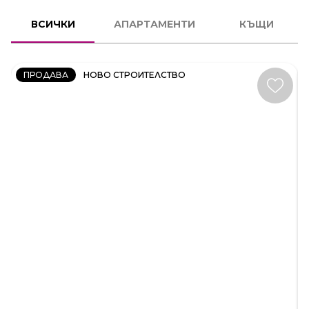
2
СТАЕН
ВСИЧКИ
АПАРТАМЕНТИ
КЪЩИ
КОД:
231606
ПРОДАВА
НОВО СТРОИТЕЛСТВО