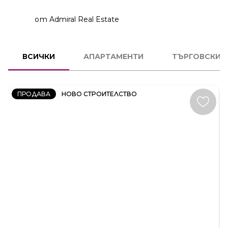
от Admiral Real Estate
2
СТАЕН
ВСИЧКИ
АПАРТАМЕНТИ
ТЪРГОВСКИ 
КОД:
231606
ПРОДАВА
НОВО СТРОИТЕЛСТВО