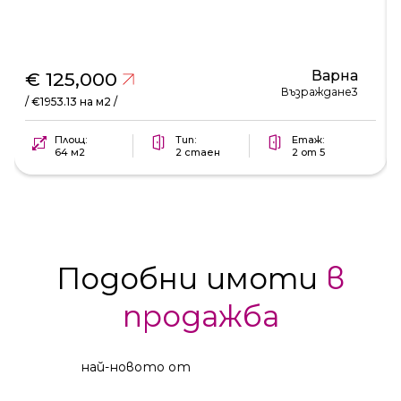
Варна
€ 125,000
Възраждане3
/ €1953.13 на м2 /
Площ:
Тип:
Етаж:
64 м2
2 стаен
2 от 5
Подобни имоти
в
продажба
най-новото от