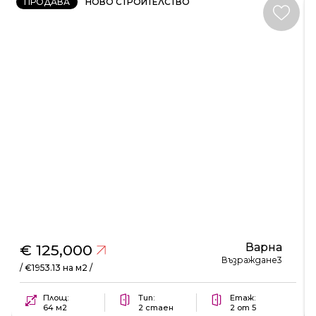
ПРОДАВА
НОВО СТРОИТЕЛСТВО
Варна
€ 125,000
Възраждане3
/ €1953.13 на м2 /
Площ:
Тип:
Етаж:
64 м2
2 стаен
2 от 5