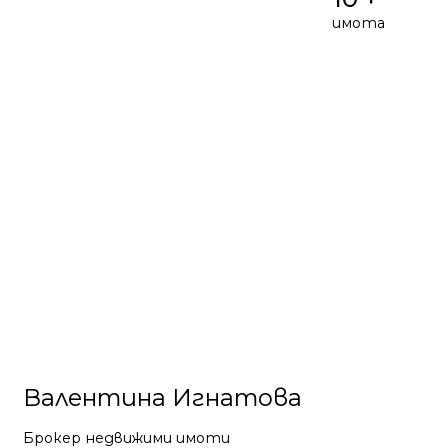
имота
Валентина Игнатова
Брокер недвижими имоти