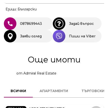
Езици: Български
0878699443
Задай въпрос
Заяви оглед
Пиши на Viber
Още имоти
от Admiral Real Estate
2
СТАЕН
ВСИЧКИ
АПАРТАМЕНТИ
ТЪРГОВСКИ 
КОД:
231606