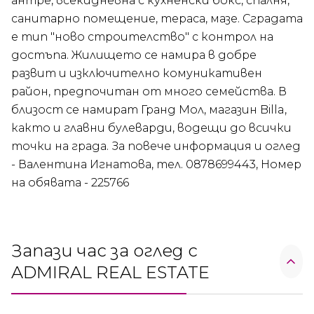
антре, всекидневна с кухненски бокс, спалня,
санитарно помещение, тераса, мазе. Сградата
е тип "ново строителство" с контрол на
достъпа. Жилището се намира в добре
развит и изключително комуникативен
район, предпочитан от много семейства. В
близост се намират Гранд Мол, магазин Billa,
както и главни булеварди, водещи до всички
точки на града. За повече информация и оглед
- Валентина Игнатова, тел. 0878699443, Номер
на обявата - 225766
Запази час за оглед с
ADMIRAL REAL ESTATE