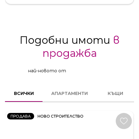
Подобни имоти
в
продажба
най-новото от
2
СТАЕН
ВСИЧКИ
АПАРТАМЕНТИ
КЪЩИ
КОД:
231606
ПРОДАВА
НОВО СТРОИТЕЛСТВО