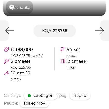
7 снимки
КОД:
225766
€ 198,000
64 м2
/ € 3,093.75 на м2 /
площ
2 стаен
2 стаен
код: 225766
тип
10 от 10
етаж
Статус:
Свободен
Град:
Варна
Район:
Гранд Мол