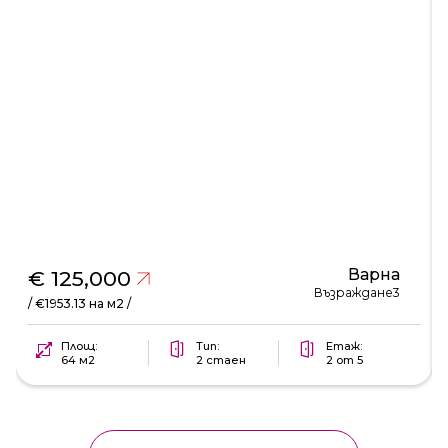
Варна
€ 125,000
Възраждане3
/ €1953.13 на м2 /
Площ:
Тип:
Етаж:
64 м2
2 стаен
2 от 5