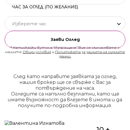
ЧАС ЗА ОГЛЕД (ПО ЖЕЛАНИЕ)
Изберете час
Заяви Оглед
* Натискайки бутона “Изпращане” Вие се съгласявате с
нашите
Общи условия
и
Политиката за защита на личните
данни.
След като направите заявката за оглед,
нашия брокер ще се свърже с Вас за
потвърждение на часа.
Огледите са напълно безплатни, като ще
имате възможност да влезете в имота и да
получите по-подробна информация.
10 +