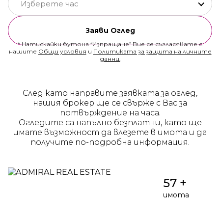
Изберете час
Заяви Оглед
* Натискайки бутона “Изпращане” Вие се съгласявате с
нашите
Общи условия
и
Политиката за защита на личните
данни.
След като направите заявката за оглед,
нашия брокер ще се свърже с Вас за
потвърждение на часа.
Огледите са напълно безплатни, като ще
имате възможност да влезете в имота и да
получите по-подробна информация.
57 +
имота