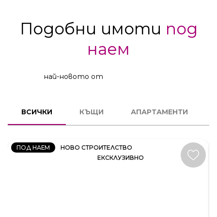
Подобни имоти
под
наем
най-новото от
КЪЩА
ВСИЧКИ
КЪЩИ
АПАРТАМЕНТИ
КОД:
35414
ПОД НАЕМ
НОВО СТРОИТЕЛСТВО
ЕКСКЛУЗИВНО