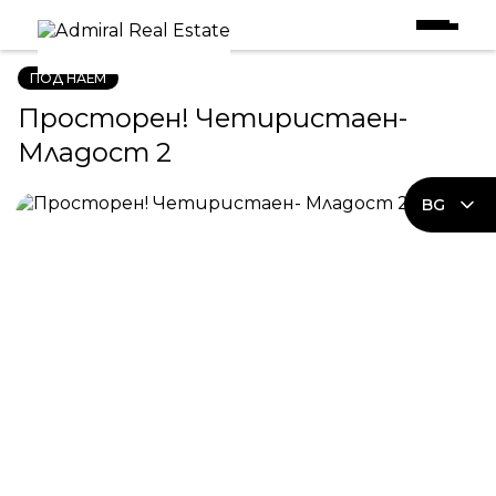
Начало
|
Имоти под наем
|
Просторен! Четиристаен- Младост 2
ПОД НАЕМ
Просторен! Четиристаен-
Младост 2
BG