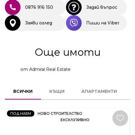
0876 916 150
Задай въпрос
Заяви оглед
Пиши на Viber
Още имоти
от Admiral Real Estate
КЪЩА
ВСИЧКИ
КЪЩИ
АПАРТАМЕНТИ
КОД:
35414
ПОД НАЕМ
НОВО СТРОИТЕЛСТВО
ЕКСКЛУЗИВНО