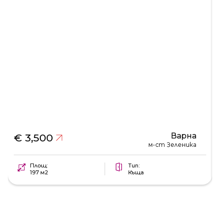
Варна
€ 3,500
м-ст Зеленика
Площ:
Тип:
197 м2
Къща