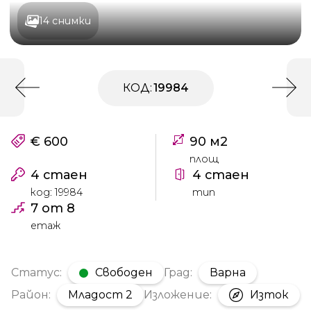
14 снимки
КОД:
19984
€ 600
90 м2
площ
4 стаен
4 стаен
код: 19984
тип
7 от 8
етаж
Статус:
Свободен
Град:
Варна
Район:
Младост 2
Изложение:
Изток