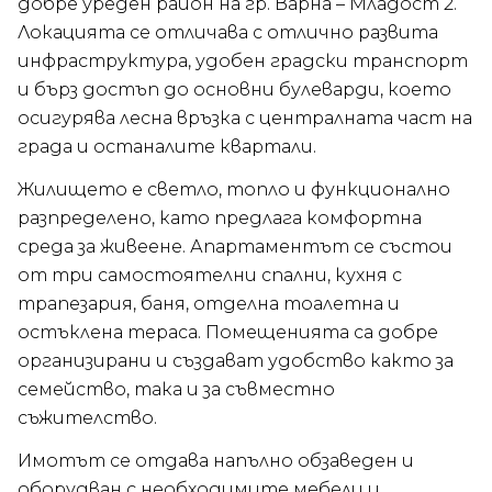
добре уреден район на гр. Варна – Младост 2.
Локацията се отличава с отлично развита
инфраструктура, удобен градски транспорт
и бърз достъп до основни булеварди, което
осигурява лесна връзка с централната част на
града и останалите квартали.
Жилището е светло, топло и функционално
разпределено, като предлага комфортна
среда за живеене. Апартаментът се състои
от три самостоятелни спални, кухня с
трапезария, баня, отделна тоалетна и
остъклена тераса. Помещенията са добре
организирани и създават удобство както за
семейство, така и за съвместно
съжителство.
Имотът се отдава напълно обзаведен и
оборудван с необходимите мебели и