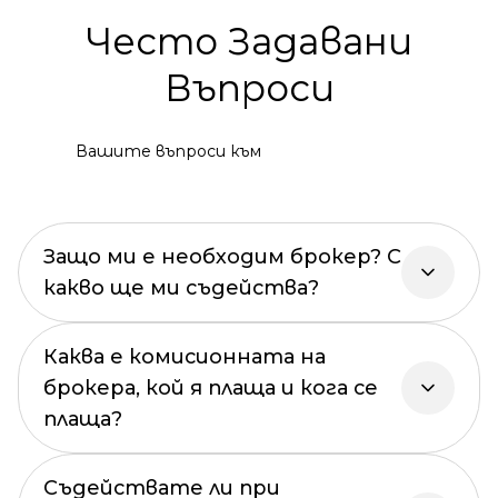
Често Задавани
Въпроси
Вашите въпроси към
Защо ми е необходим брокер? С
какво ще ми съдейства?
Каква е комисионната на
брокера, кой я плаща и кога се
плаща?
Съдействате ли при