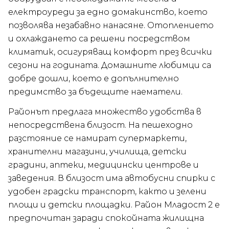
електроуреди за едно домакинство, което
позволява незабавно нанасяне. Отоплението
и охлаждането са решени посредством
климатик, осигуряващ комфорт през всички
сезони на годината. Домашните любимци са
добре дошли, което е допълнително
предимство за бъдещите наематели.
Районът предлага множество удобства в
непосредствена близост. На пешеходно
разстояние се намират супермаркети,
хранителни магазини, училища, детски
градини, аптеки, медицински центрове и
заведения. В близост има автобусни спирки с
удобен градски транспорт, както и зелени
площи и детски площадки. Район Младост 2 е
предпочитан заради спокойната жилищна